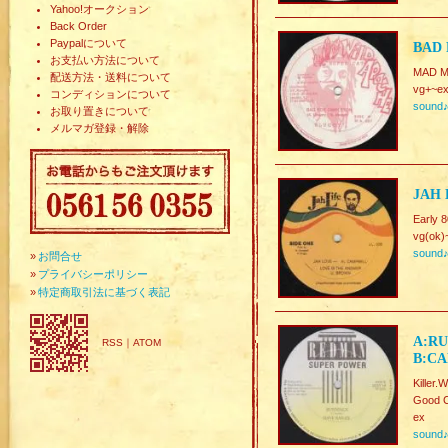
Yahoo!オークション
Back Order
Paypalについて
BAD 
お支払い方法について
MAD 
配送方法・送料について
vg+~ex
コンディションについて
sound
お取り置きについて
メルマガ登録・解除
JAH 
Early 
vg(ok)
sound
»
お問合せ
»
プライバシーポリシー
»
特定商取引法に基づく表記
A:RU
RSS
｜
ATOM
B:CA
Killer.
Good C
ex
sound