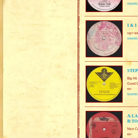
sound
I & 
vg+~ex
sound
STEP
Big Hit
Good C
ex-
sound
A:LA
B:TO
Nice C
ex-