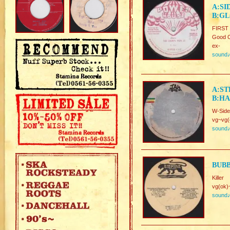
A:SI
B:GL
FIRST
Good C
ex-
sound
A:ST
B:H
W-Sid
vg~vg(
sound
BUBB
Killer
vg(ok)
sound