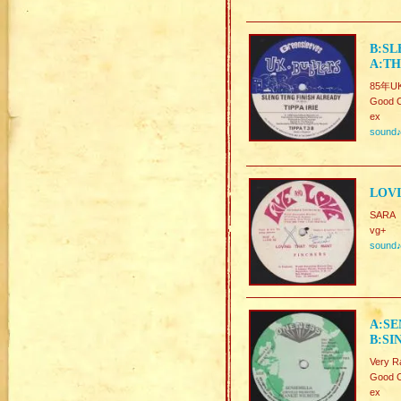
B:SL
A:TH
85年UK
Good C
ex
sound
LOVI
SARA
vg+
sound
A:SE
B:SI
Very R
Good C
ex