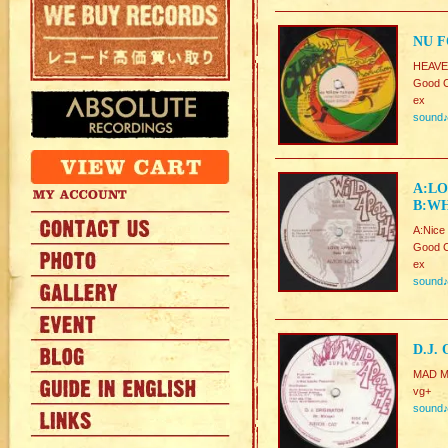
NU F
HEAVE
Good C
ex
sound
A:LO
B:WH
A:Nice
Good C
ex
sound
D.J.
MAD M
vg+
sound