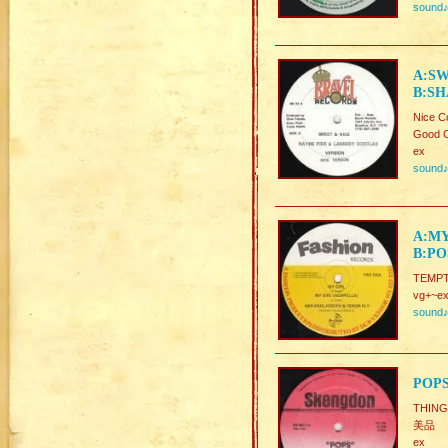
sound
A:SW
B:SH
Nice C
Good C
ex
sound
A:MY
B:PO
TEMPT
vg+~ex
sound
POPS
THING
美品
ex