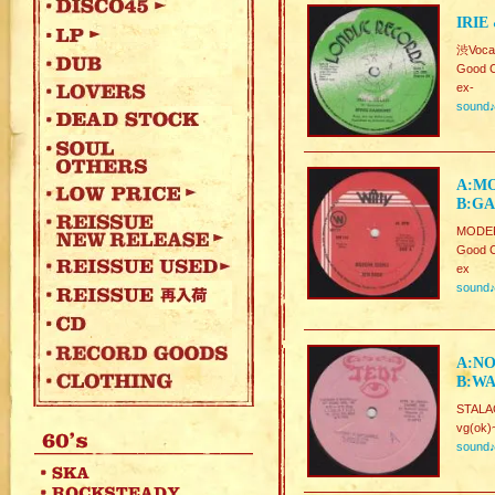
IRIE
渋Voca
Good C
ex-
sound
A:MO
B:GA
MODE
Good C
ex
sound
A:NO
B:WA
STALA
vg(ok)
sound