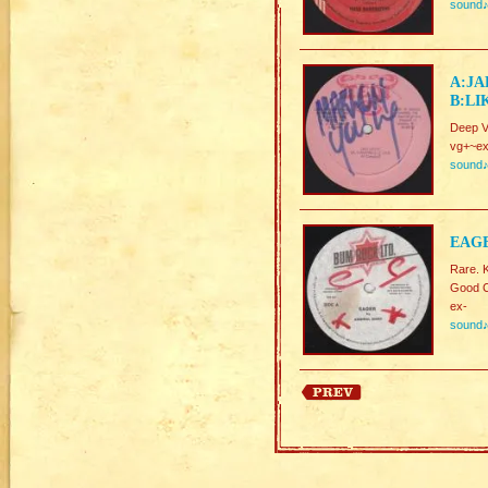
sound
A:JA
B:LI
Deep 
vg+~ex
sound
EAGE
Rare. 
Good C
ex-
sound