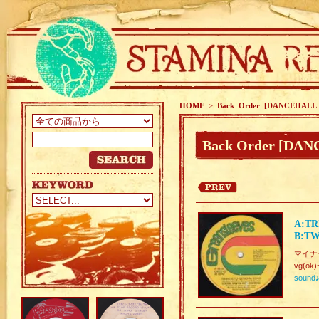
HOME
>
Back Order [DANCEHALL
Back Order [DA
A:TR
B:TW
マイナー調
vg(ok)
sound