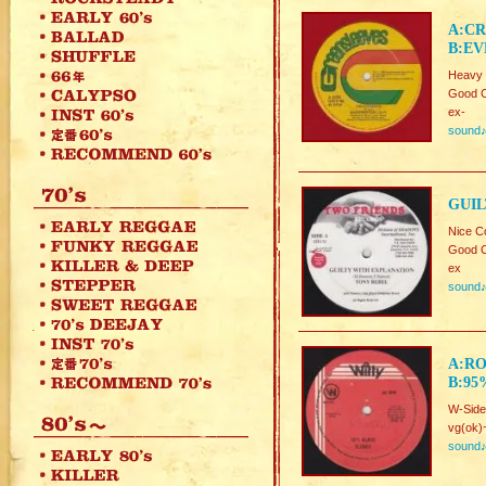
A:CR
B:EV
Heavy 
Good C
ex-
sound
GUIL
Nice C
Good C
ex
sound
A:RO
B:95
W-Side
vg(ok)
sound