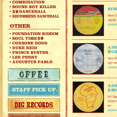
REME
Nice C
vg(ok)
sound
A:SH
B:GI
Very Ra
vg+~ex
sound
A:GH
B:BE
NY Dig
Good C
ex-
sound