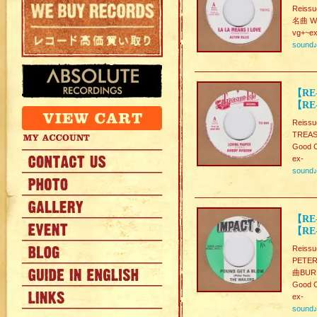
Reissu
名曲 W-S
vg+~ex
sound
【RE
【RE-
Reissu
TREASU
Good C
ex-
sound
【RE-
【RE-
Reissu
PETE
曲BU
Good C
ex-
sound