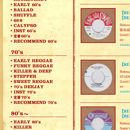
【RE-
【RE-
Reissu
緊張感溢れ
Good C
ex-
sound
【RE-
Reissu
STUDIO
Good C
ex-
sound
【RE
【RE
Reissu
Super K