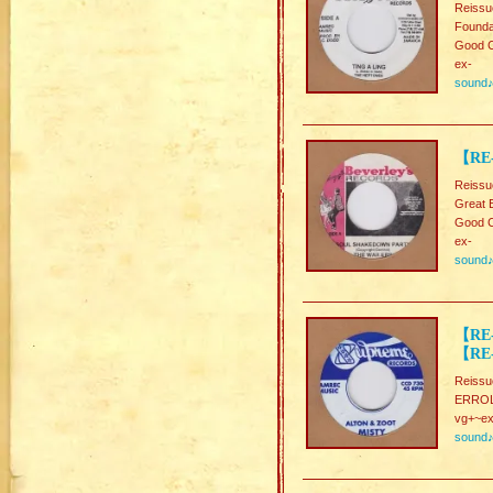
Reissu
Founda
Good C
ex-
sound
【RE
Reissu
Great 
Good C
ex-
sound
【RE-
【RE-
Reissu
ERROL
vg+~ex
sound