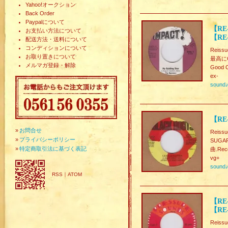
Yahoo!オークション
Back Order
Paypalについて
【RE-
お支払い方法について
【RE-
配送方法・送料について
コンディションについて
Reissu
お取り置きについて
最高にCo
メルマガ登録・解除
Good C
ex-
sound
【RE-
»
お問合せ
Reissu
»
プライバシーポリシー
SUGA
»
特定商取引法に基づく表記
曲.Rec
vg+
sound
RSS
｜
ATOM
【RE-
【RE-
Reissu