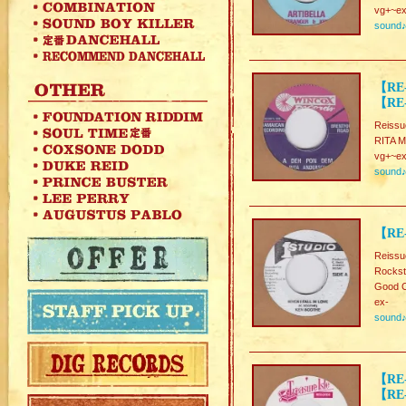
vg+~ex
sound
【RE-
【RE
Reissu
RITA 
vg+~ex
sound
【RE-
Reissu
Rockst
Good C
ex-
sound
【RE-
【RE-