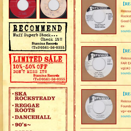
【RE-
Reissu
Rockst
Good C
ex-
sound
【RE
Reissu
FAR E
vg(ok)
sound
【RE
Reissu
Founda
vg+~ex
sound