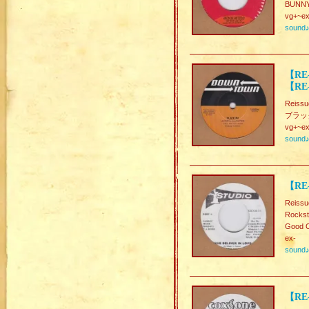
BUNNY 
vg+~ex
sound
【RE-
【RE-
Reissu
ブラック
vg+~ex
sound
【RE-
Reissu
Rockst
Good C
ex-
sound
【RE-