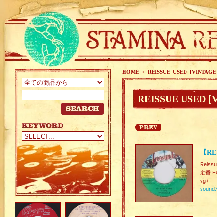
HOME
>
REISSUE USED [VINTAGE
REISSUE USED [
【RE-
Reissu
定番.Fo
vg+
sound