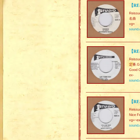
【RE
Reissu
名曲
vg+
sound
【RE
Reissu
定番.Gr
Good C
ex-
sound
【RE-
Reissu
Nice F
vg+~ex
sound