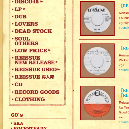
【RE-
Reissu
Foundat
vg(ok)
sound
【RE
Reissu
Wicke
vg+
sound
【RE
【RE
Reissu
Up Tem
Good C
ex-
sound