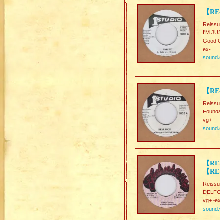
【RE-
Reissu
I'M JU
Good C
ex-
sound
【RE
Reissu
Foun
vg+
sound
【RE
【RE-
Reissu
DELFO
vg+~ex
sound