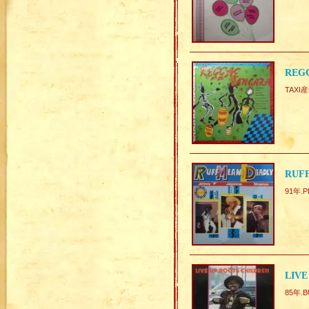
REGG
TAXI
RUFF
91年.P
LIVE
85年.B