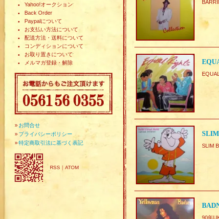
BARR
Yahoo!オークション
Back Order
Paypalについて
お支払い方法について
配送方法・送料について
コンディションについて
お取り置きについて
EQUA
メルマガ登録・解除
EQUAL
»
お問合せ
SLIM
»
プライバシーポリシー
»
特定商取引法に基づく表記
SLIM 
RSS
｜
ATOM
BAD
90年U