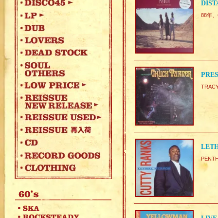
DIST
88年、
PRE
TRAC
LETH
PENT