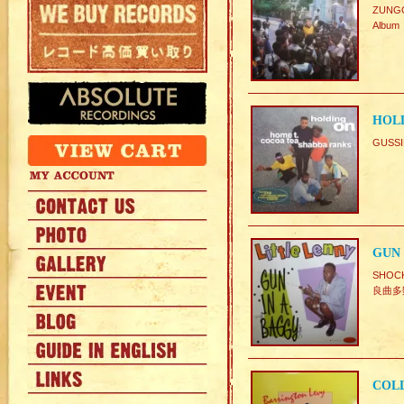
ZUN
Album
HOLD
GUSSI
GUN 
SHOCK
良曲多
COLL