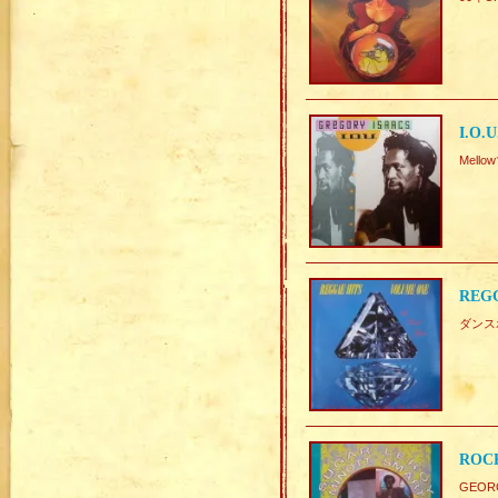
I.O.
Mell
REGG
ダンスホ
ROCK
GEOR