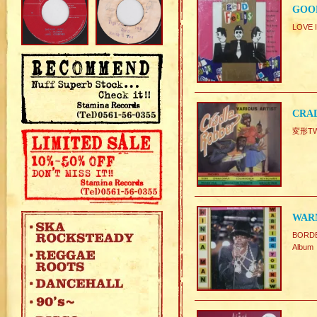
GOOD
LOVE 
CRAD
変形TWI
WAR
BORD
Album