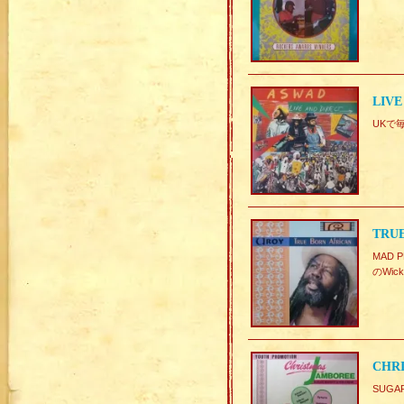
LIVE
UKで
TRUE
MAD 
のWic
CHRI
SUGAR