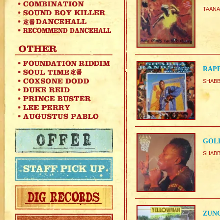
TAANA
RAPP
SHAB
GOLD
SHAB
ZUN