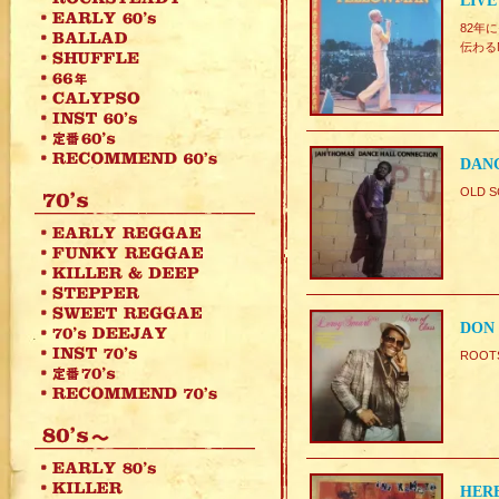
LIVE
82年
伝わるNi
DANC
OLD S
DON 
ROOT
HERE