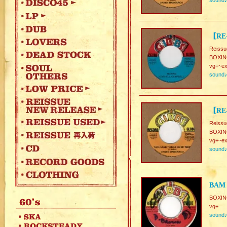
sound
【RE
Reissu
BOXIN
vg+~ex
sound
【RE
Reissu
BOXI
vg+~ex
sound
BAM 
BOXI
vg+
sound