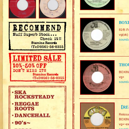
BOX
81年.Fo
vg(ok)
sound
THO
BOXI
vg+
sound
【RE
Reissu
BOXI
vg+~ex