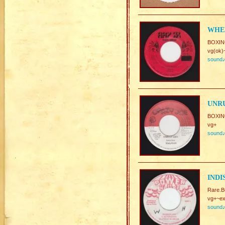
WHEE
BOXIN
vg(ok)
sound
UNRU
BOXIN
vg+
sound
INDI
Rare.
vg+~ex
sound