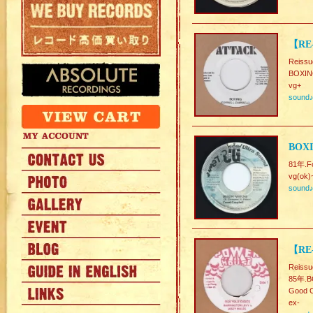
【RE
Reissu
BOXIN
vg+
sound
BOX
81年.Fo
vg(ok)
sound
【RE-
Reissu
85年.BO
Good C
ex-