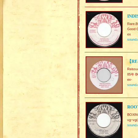
INDI
Rare.
Good C
ex
sound
【RE-
Reissu
85年 B
ex-
sound
ROOT
BOXI
vg~vg(
sound