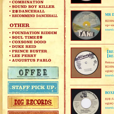
MR D
BOXIN
vg+~ex
sound
【RE-
【RE-
Reissu
BOXIN
vg(ok)
sound
BOX
81年.Fo
vg(ok)
sound