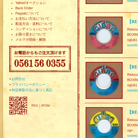
sound
Yahoo!オークション
Back Order
Paypalについて
お支払い方法について
【RE
配送方法・送料について
コンディションについて
Reissu
お取り置きについて
BOXIN
メルマガ登録・解除
vg(ok)
sound
【RE
Reissu
»
お問合せ
BOXI
»
プライバシーポリシー
vg(ok)
»
特定商取引法に基づく表記
sound
RSS
｜
ATOM
【RE
Reissu
BOXI
vg+
sound