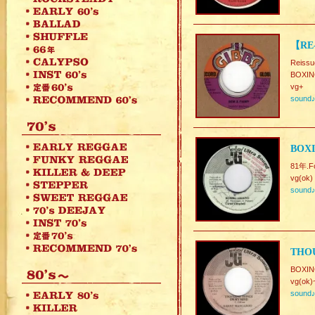
【RE
Reissu
BOXI
vg+
sound
BOX
81年.Fo
vg(ok)
sound
THO
BOXI
vg(ok)
sound