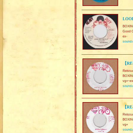
LOOK
BOXIN
Good C
ex-
sound
【RE-
Reissu
BOXIN
vg+~ex
sound
【RE
Reissu
BOXIN
vg+
sound