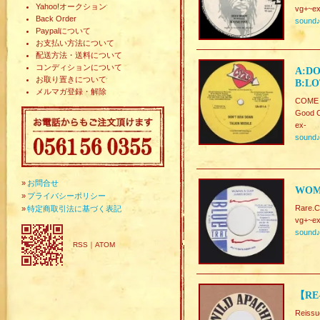
Yahoo!オークション
vg+~ex
Back Order
sound
Paypalについて
お支払い方法について
配送方法・送料について
コンディションについて
A:DO
お取り置きについて
B:LO
メルマガ登録・解除
COME 
Good C
ex-
sound
»
お問合せ
WOMA
»
プライバシーポリシー
Rare.
»
特定商取引法に基づく表記
vg+~ex
sound
RSS
｜
ATOM
【RE
Reissu