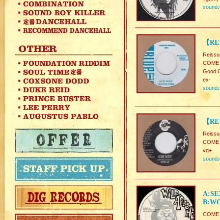
sound
【RE-
Reissu
COME
Good C
ex-
sound
【RE
Reissu
COME
vg+
sound
A:SE
B:WO
COME 