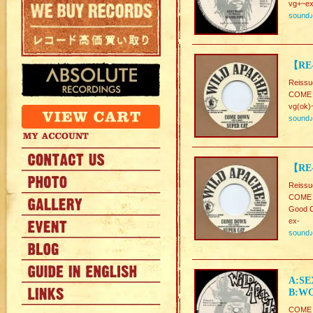
vg+~ex
sound
【RE
Reissu
COME
vg(ok)
sound
【RE
Reissu
COME
Good C
ex-
sound
A:SE
B:WO
COME 