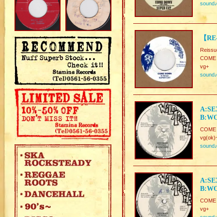
sound
【RE
Reissu
COME
vg+
sound
A:SE
B:WO
COME 
vg(ok)
sound
A:SE
B:WO
COME 
vg+