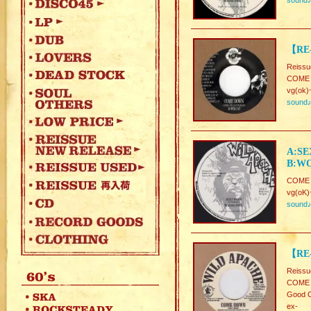
sound
【RE
Reissu
COME
vg(ok)
sound
A:SE
B:WO
COME 
vg(oK)
sound
【RE
Reissu
COME
Good C
ex-