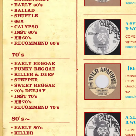
sound
A:SE
B:WO
COME 
vg+~ex
sound
【RE
Reissu
COME
Good C
ex-
sound
A:SE
B:WO
COME 
vg(ok)