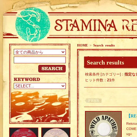
HOME
>
Search results
Search results
検索条件 [カテゴリー]：
指定な
ヒット件数：
21
件
【RE
Reissu
COME
vg+