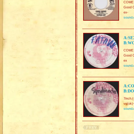
COME
Good C
ex-
sound
A:SE
B:WO
COME
Good C
ex
sound
A:CO
B:DO
7inch
vg(ok)
sound