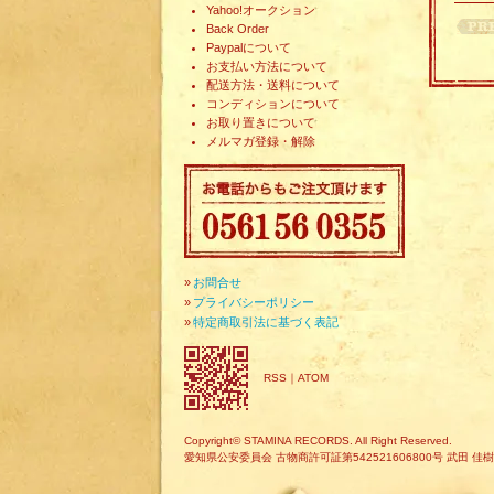
Yahoo!オークション
Back Order
Paypalについて
お支払い方法について
配送方法・送料について
コンディションについて
お取り置きについて
メルマガ登録・解除
»
お問合せ
»
プライバシーポリシー
»
特定商取引法に基づく表記
RSS
｜
ATOM
Copyright© STAMINA RECORDS. All Right Reserved.
愛知県公安委員会 古物商許可証第542521606800号 武田 佳樹