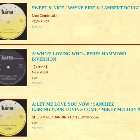
SWEET & NICE / WAYNE FIRE & LAMBERT DOUG
Nice Combination
vg(ok)~vg+
sound♪
A:WHO'S LOVING WHO / BERES HAMMOND
B:VERSION
【12inch】
Nice Vocal
vg+
sound♪
A:LET ME LOVE YOU NOW / SANCHEZ
B:BRING YOUR LOVING COME / MIKEY MELODY 
SHE'S MINE / BARRINGTON LEVY同riddim
vg+
sound♪