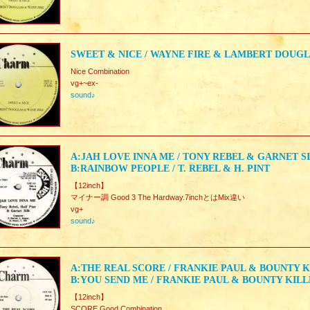
SWEET & NICE / WAYNE FIRE & LAMBERT DOUG
Nice Combination
vg+~ex-
sound♪
A:JAH LOVE INNA ME / TONY REBEL & GARNET S
B:RAINBOW PEOPLE / T. REBEL & H. PINT
【12inch】
マイナー調 Good 3 The Hardway.7inchとはMix違い
vg+
sound♪
A:THE REAL SCORE / FRANKIE PAUL & BOUNTY 
B:YOU SEND ME / FRANKIE PAUL & BOUNTY KIL
【12inch】
SCORE.Good Combination