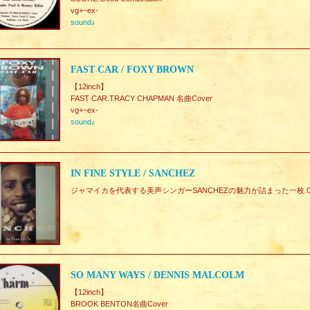
vg+~ex-
sound♪
FAST CAR / FOXY BROWN
【12inch】
FAST CAR.TRACY CHAPMAN 名曲Cover
vg+~ex-
sound♪
IN FINE STYLE / SANCHEZ
ジャマイカを代表する美声シンガーSANCHEZの魅力が詰まった一枚.C
SO MANY WAYS / DENNIS MALCOLM
【12inch】
BROOK BENTON名曲Cover