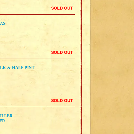
SOLD OUT
LAS
SOLD OUT
ILK & HALF PINT
SOLD OUT
KILLER
LER