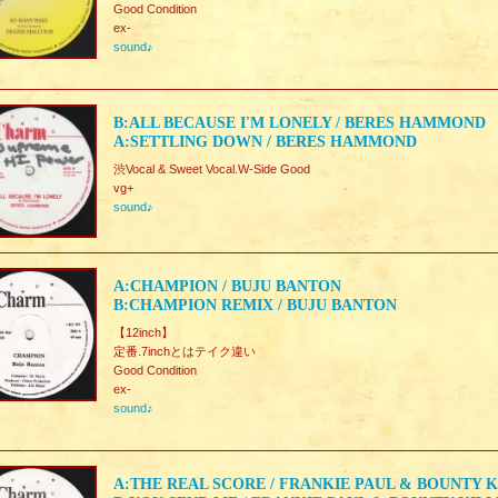
Good Condition
ex-
sound♪
B:ALL BECAUSE I'M LONELY / BERES HAMMOND
A:SETTLING DOWN / BERES HAMMOND
渋Vocal & Sweet Vocal.W-Side Good
vg+
sound♪
A:CHAMPION / BUJU BANTON
B:CHAMPION REMIX / BUJU BANTON
【12inch】
定番.7inchとはテイク違い
Good Condition
ex-
sound♪
A:THE REAL SCORE / FRANKIE PAUL & BOUNTY 