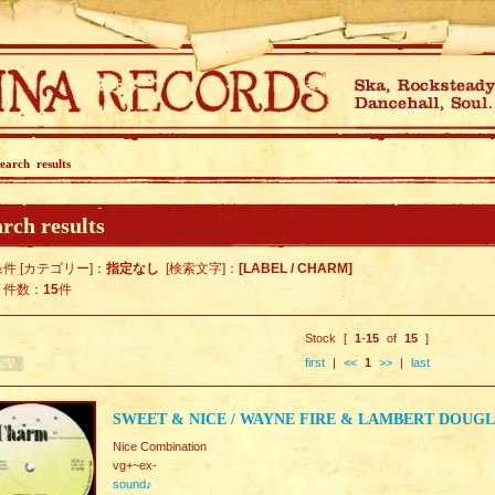
earch results
rch results
件 [カテゴリー]：
指定なし
[検索文字]：
[LABEL / CHARM]
ト件数：
15
件
Stock [
1
-
15
of
15
]
first
|
<<
1
>>
|
last
SWEET & NICE / WAYNE FIRE & LAMBERT DOUG
Nice Combination
vg+~ex-
sound♪