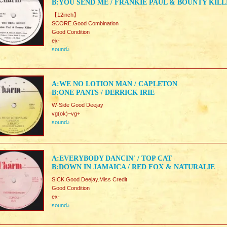
B:YOU SEND ME / FRANKIE PAUL & BOUNTY KIL
【12inch】
SCORE.Good Combination
Good Condition
ex-
sound♪
A:WE NO LOTION MAN / CAPLETON
B:ONE PANTS / DERRICK IRIE
W-Side Good Deejay
vg(ok)~vg+
sound♪
A:EVERYBODY DANCIN' / TOP CAT
B:DOWN IN JAMAICA / RED FOX & NATURALIE
SICK.Good Deejay.Miss Credit
Good Condition
ex-
sound♪