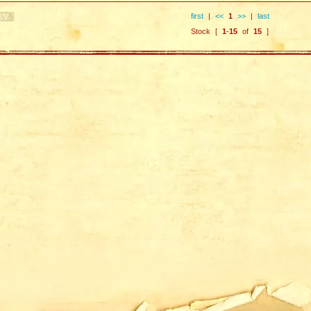
first
|
<<
1
>>
|
last
Stock [
1
-
15
of
15
]