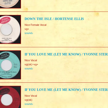
DOWN THE ISLE / HORTENSE ELLIS
Nice Female Vocal
vg+
sound♪
IF YOU LOVE ME (LET ME KNOW) / YVONNE STE
Nice Vocal
vg(ok)~vg+
sound♪
IF YOU LOVE ME (LET ME KNOW) / YVONNE STE
Nice Vocal
vg(ok)
sound♪