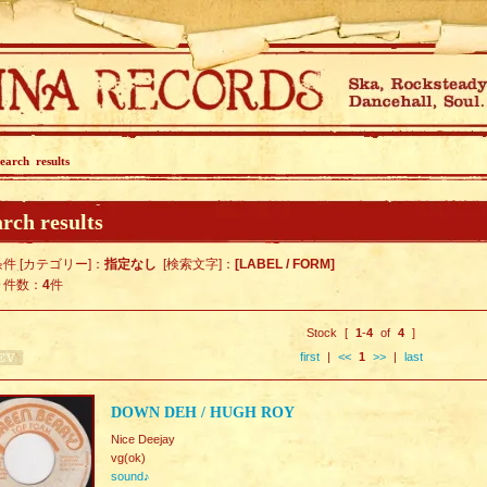
earch results
rch results
件 [カテゴリー]：
指定なし
[検索文字]：
[LABEL / FORM]
ト件数：
4
件
Stock [
1
-
4
of
4
]
first
|
<<
1
>>
|
last
DOWN DEH / HUGH ROY
Nice Deejay
vg(ok)
sound♪