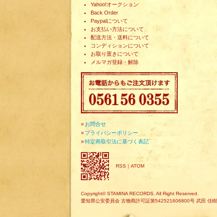
Yahoo!オークション
Back Order
Paypalについて
お支払い方法について
配送方法・送料について
コンディションについて
お取り置きについて
メルマガ登録・解除
»
お問合せ
»
プライバシーポリシー
»
特定商取引法に基づく表記
RSS
｜
ATOM
Copyright© STAMINA RECORDS. All Right Reserved.
愛知県公安委員会 古物商許可証第542521606800号 武田 佳樹