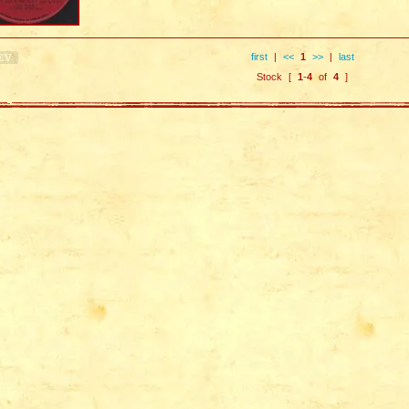
first
|
<<
1
>>
|
last
Stock [
1
-
4
of
4
]