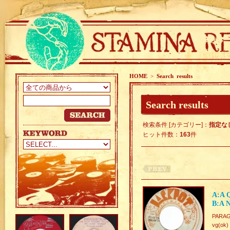
HOME
>
Search results
Search results
検索条件 [カテゴリー]：
指定な
ヒット件数：
163
件
A:A 
B:A 
PARAGO
vg(ok)