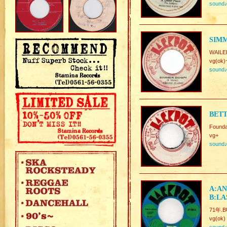
sound
SIM
WAIL
vg(ok)
sound
BETT
Founda
vg+
sound
A:AN
B:LA
71年.B
vg(ok)