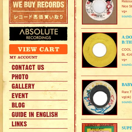
Reissu
Nice S
vg+
sound
A:DO
B:TH
COOL 
BL 414
vg+
sound
BABY
Rare.
vg(ok)
sound
SUPE