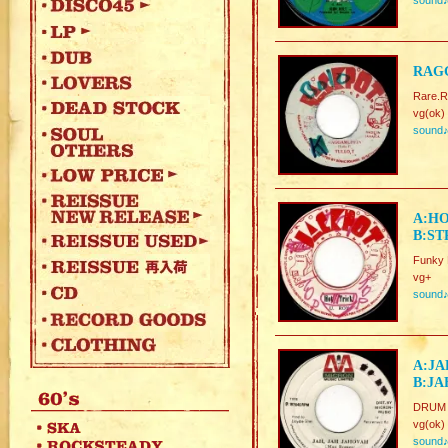
sound
RAGG
Rare.
vg(ok)
sound
A:HO
B:ST
Funky
vg+
sound
A:JA
B:JA
DRUM S
vg(ok)
sound