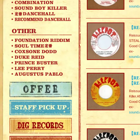
ex-
sound
【RE-
Reissu
STEAL
Good C
ex-
sound
【RE-
【RE-
Reissu
Killer
Good C
ex-
sound
【RE