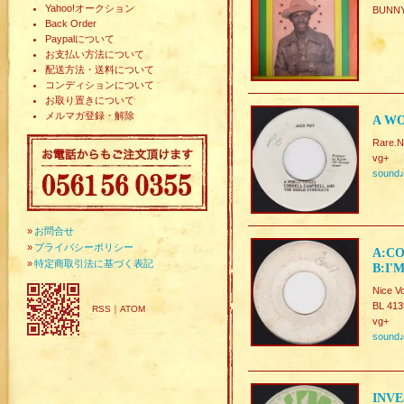
Yahoo!オークション
BUNN
Back Order
Paypalについて
お支払い方法について
配送方法・送料について
コンディションについて
お取り置きについて
メルマガ登録・解除
A WO
Rare.N
vg+
sound
»
お問合せ
»
プライバシーポリシー
A:CO
»
特定商取引法に基づく表記
B:I'
Nice V
BL 413
RSS
｜
ATOM
vg+
sound
INVE