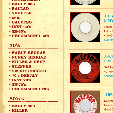
A:LI
B:MY
Album 
FBL 77
vg(ok)
sound
A:WH
B:VE
Self R
vg+~ex
sound
【RE
Reissu
Nice V
Good C