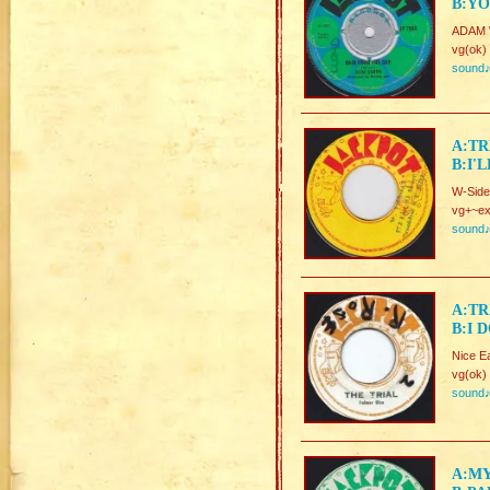
B:YO
ADAM 
vg(ok)
sound
A:TR
B:I'
W-Side
vg+~ex
sound
A:TR
B:I 
Nice E
vg(ok)
sound
A:MY