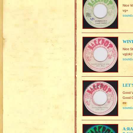
Nice V
vg+
sound
WINT
Nice S
vg(ok)
sound
LET'
Good V
Good C
ex-
sound
A:RA