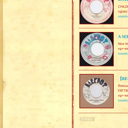
CHILD
vg(ok)
sound
A SE
Nice V
vg+~ex
sound
【RE-
Reissu
FATTIE
vg+~ex
sound