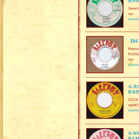
B:PA
Sweet 
vg+
sound
【RE-
Reissu
PLEAS
vg+
sound
A:JU
B:KI
STICK 
vg(ok)
sound
A:WR
B:CH