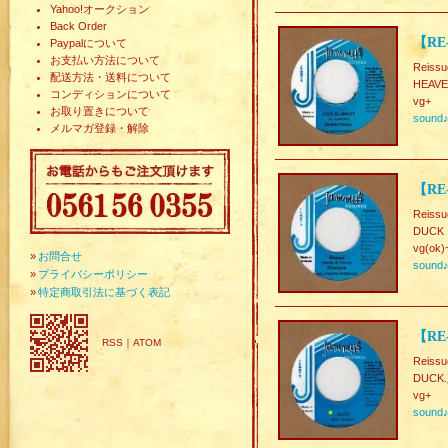
Yahoo!オークション
Back Order
【RE-
Paypalについて
お支払い方法について
Reissu
配送方法・送料について
HEAVEN
コンディションについて
vg+
お取り置きについて
sound
メルマガ登録・解除
【RE
Reissu
DUCK
vg(ok)
»
お問合せ
sound
»
プライバシーポリシー
»
特定商取引法に基づく表記
【RE
RSS
｜
ATOM
Reissu
DUCK.
vg+
sound