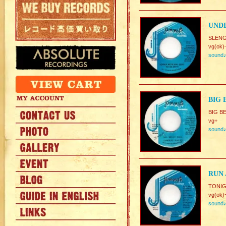
UNDE
SLEN
vg(ok)
sound
BIG 
BIG BE
vg+
sound
RUN 
TONI
vg(ok)
sound