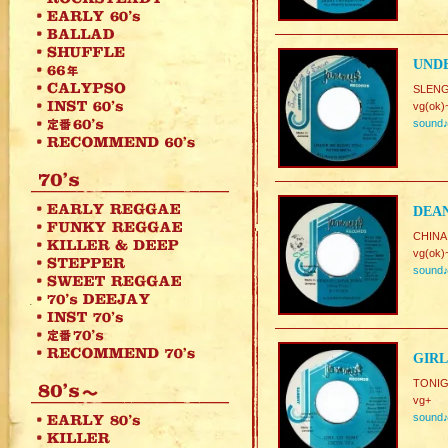
UNDE
SLEN
vg(ok)
sound
DEAN
CHINA 
vg(ok)
sound
GIRL
TONIG
vg+
sound