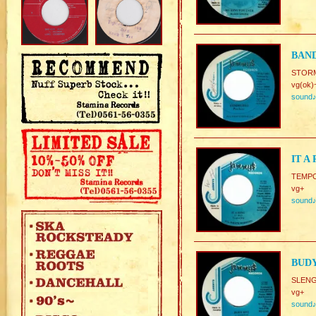
BAND
STOR
vg(ok)
sound
IT A
TEMP
vg+
sound
BUDY
SLENG
vg+
sound