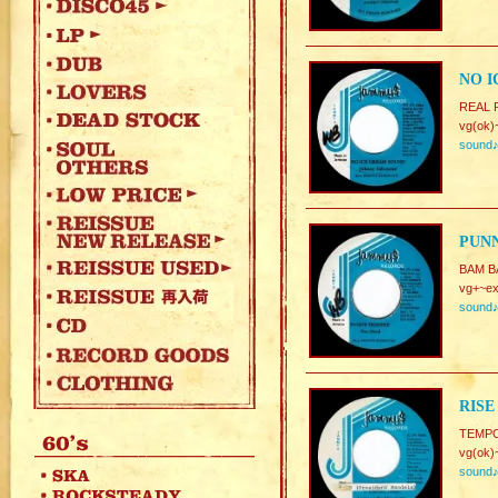
NO I
REAL R
vg(ok)
sound
PUNN
BAM B
vg+~ex
sound
RISE
TEMPO.
vg(ok)
sound