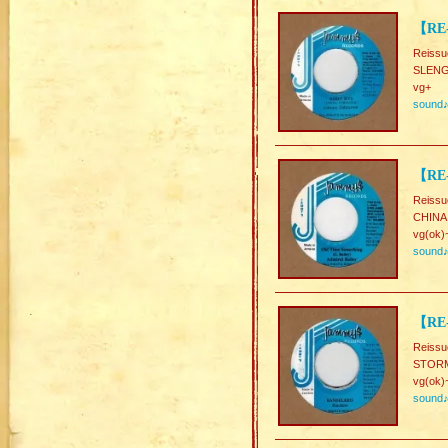
【RE
Reissu
SLENG
vg+
sound
【RE-
Reissu
CHINA
vg(ok)
sound
【RE
Reissu
STOR
vg(ok)
sound