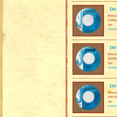
【RE-
Reissu
CHINA
vg+
sound
【RE-
Reissu
SLEN
vg+
sound
【RE-
Reissu
FAR EA
vg+
sound