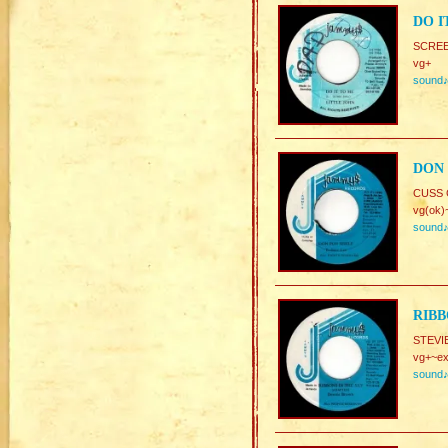
DO I
SCREE
vg+
sound
DON 
CUSS 
vg(ok)
sound
RIBB
STEVI
vg+~ex
sound