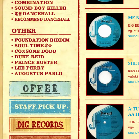
ME N
BIG BE
vg+~ex
sound
SHE 
Killer.E
vg(ok)
sound
A:TU
AA:H
TONIGH
vg+
sound