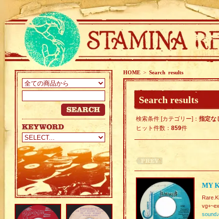
HOME
>
Search results
Search results
検索条件 [カテゴリー]：
指定な
ヒット件数：
859
件
MY K
Rare.Ki
vg+~ex
sound