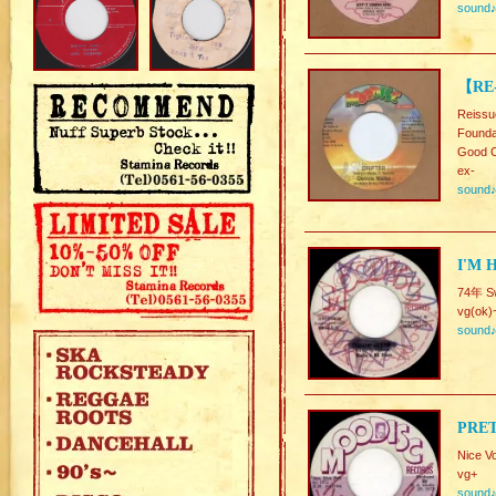
sound
【RE-
Reissu
Founda
Good C
ex-
sound
I'M 
74年 
vg(ok)
sound
PRET
Nice V
vg+
sound