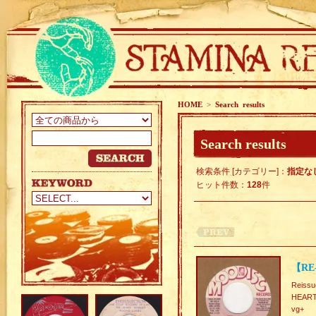
HOME
>
Search results
Search results
検索条件 [カテゴリー]：
指定な
ヒット件数：
128
件
【RE-
Reissu
HEART
vg+