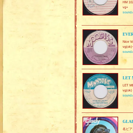
HM 102
vg+
sound
EVE
Nice V
vg(ok)
sound
LET 
LET M
vg(ok)
sound
GLAD
名ピアニ