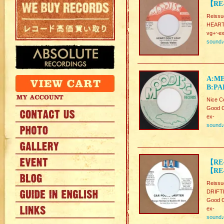
【RE-
Reissu
HEART
vg+~ex
sound
A:ME
B:PA
Nice C
Good C
ex-
sound
【RE-
【RE-
Reissu
DRIFTE
Good C
ex-
sound