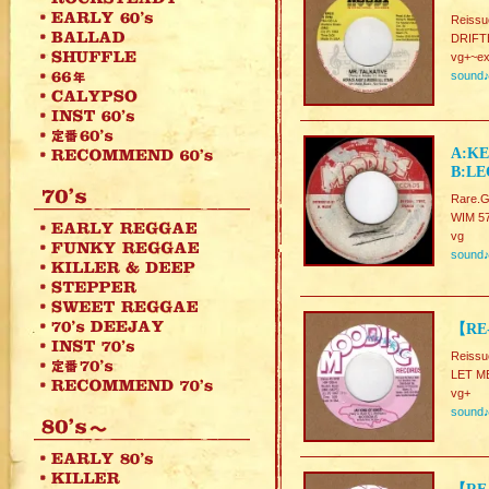
Reissu
DRIFTE
vg+~ex
sound
A:KE
B:LE
Rare.G
WIM 5
vg
sound
【RE-
Reissu
LET M
vg+
sound