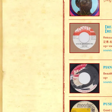
ジーな1
【RE-
【RE-
Reissu
定番.名曲
vg+~ex
sound
PIAN
Beaut
vg+
sound
PUSH
Good L