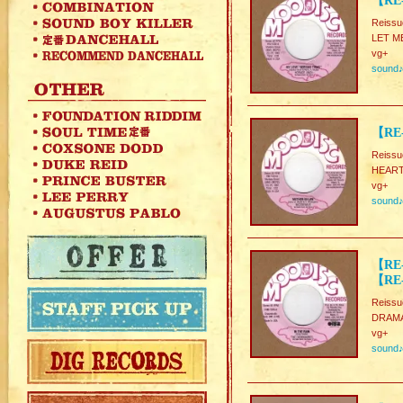
【RE-
Reissu
LET M
vg+
sound
【RE
Reissu
HEART 
vg+
sound
【RE-
【RE-
Reissu
DRAMA
vg+
sound