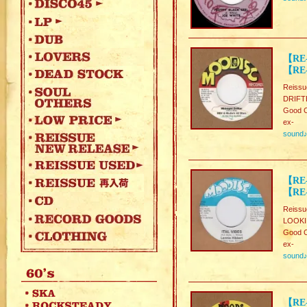
【RE-
【RE-
Reissu
DRIFTE
Good C
ex-
sound
【RE-
【RE-
Reissu
LOOKIN
Good C
ex-
sound
【RE