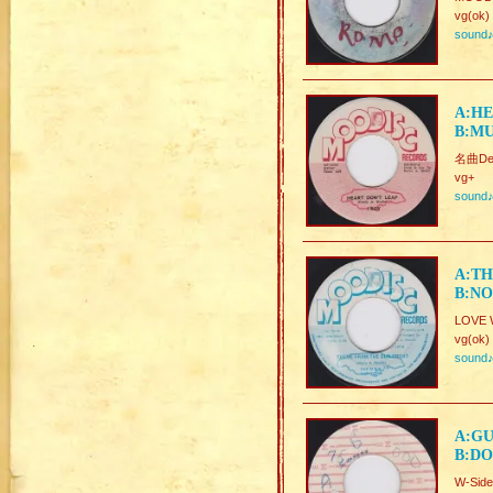
vg(ok)
sound
A:HE
B:MU
名曲Deej
vg+
sound
A:TH
B:NO
LOVE W
vg(ok)
sound
A:GU
B:DO
W-Side