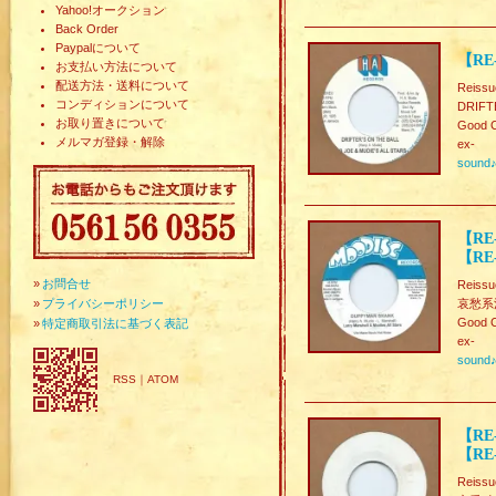
Yahoo!オークション
Back Order
Paypalについて
【RE-
お支払い方法について
配送方法・送料について
Reissu
コンディションについて
DRIFT
お取り置きについて
Good C
メルマガ登録・解除
ex-
sound
【RE-
【RE
»
お問合せ
Reissu
»
プライバシーポリシー
哀愁系渋D
Good C
»
特定商取引法に基づく表記
ex-
sound
RSS
｜
ATOM
【RE-
【RE-
Reissu