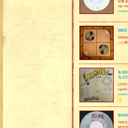
定番.名曲
vg+~ex
sound
MEET
DENN
った傑
B:SP
A:ST
LOVE 
vg(ok)
sound
ROME
70年
MOODI