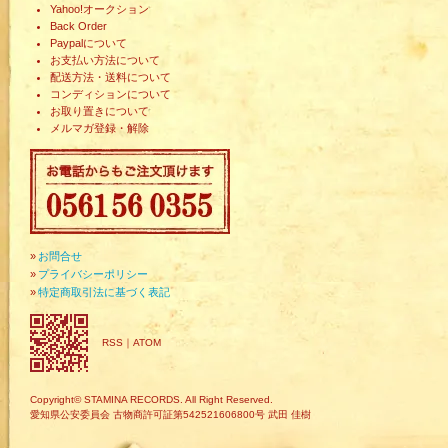
Yahoo!オークション
Back Order
Paypalについて
お支払い方法について
配送方法・送料について
コンディションについて
お取り置きについて
メルマガ登録・解除
»
お問合せ
»
プライバシーポリシー
»
特定商取引法に基づく表記
RSS
｜
ATOM
Copyright© STAMINA RECORDS. All Right Reserved.
愛知県公安委員会 古物商許可証第542521606800号 武田 佳樹