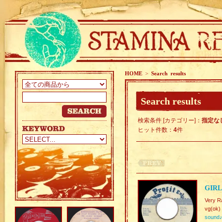
HOME
>
Search results
Search results
検索条件 [カテゴリー]：
指定な
ヒット件数：
4
件
GIRL
Very R
vg(ok)
sound