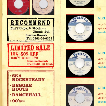
GIRL
Very R
vg+~ex
sound
GIRL
Very R
vg(ok)
sound
GIRL
Very R
vg(ok)
sound