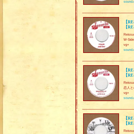
sound
【RE-
【RE-
Reissu
W-Sid
vg+
sound
【RE-
【RE
Reissu
恋人との
vg+
sound
【RE-
【RE-
Reissu