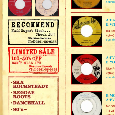
sound
A:DA
B:VI
Big Sh
vg(ok)
sound
A:I'
B:YO
Nice R
vg(ok)
sound
B:M
A:EV
MOONL
TIS 25