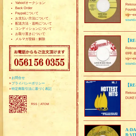
Yahoo!オークション
Reissu
Back Order
Founda
Paypalについて
vg+~ex
お支払い方法について
sound
配送方法・送料について
コンディションについて
お取り置きについて
メルマガ登録・解除
【RE-
Reissu
69年.
vg+~ex
sound
»
お問合せ
»
プライバシーポリシー
【RE-
»
特定商取引法に基づく表記
Reiss
DUKE
RSS
｜
ATOM
A:DA
B:VI