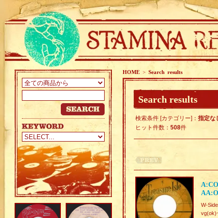
HOME
>
Search results
Search results
検索条件 [カテゴリー]：
指定な
ヒット件数：
508
件
A:CO
AA:O
W-Side
vg(ok)