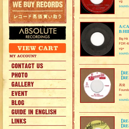
vg
sound
A:CA
B:HI
Big Hi
FDR 4
vg+
sound
【RE】
【RE】
再発
Founda
m
sound
【RE
【RE