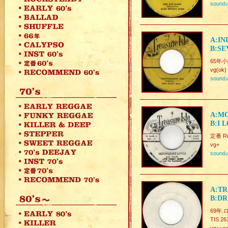
sound
A:IN
B:SE
65年小刻
vg(ok)
sound
A:MO
B:I 
定番 Roc
vg+
sound
A:TR
B:DR
69年.
TIS 26