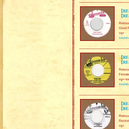
【RE-
【RE
Reissu
Good F
vg+
sound
【RE
【RE-
Reissu
Female
vg+~ex
sound
【RE
【RE-
Reissu
Rockst
vg+