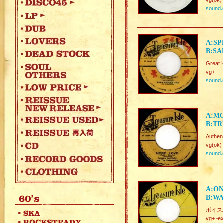
vg(ok)
sound
A:SP
B:SA
Great 
vg+
sound
A:M
B:TR
Authen
vg(ok)
sound
A:ON
B:WA
ボイスパ
vg+~ex