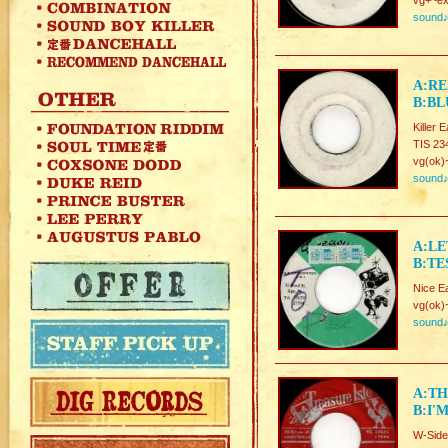
vg+~ex
sound
A:RE
B:BL
Killer 
TIS 23
vg(ok)
sound
A:LE
B:TE
Nice E
vg(ok)
sound
A:TH
B:I'
W-Side