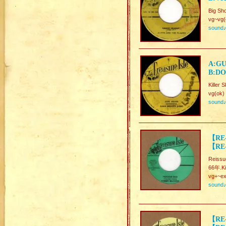
Big Sho
vg~vg(
sound
A:GU
B:DO
Killer 
vg(ok)
sound
【RE
【RE-
Reissu
66年.Ki
vg+~ex
sound
【RE