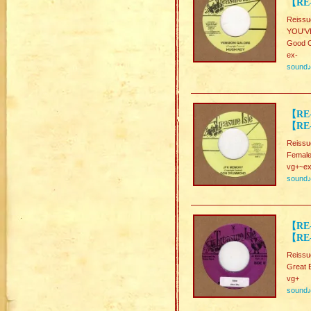
【RE
Reissu
YOU'V
Good C
ex-
sound
【RE
【RE-
Reissu
Female
vg+~ex
sound
【RE-
【RE-
Reissu
Great 
vg+
sound