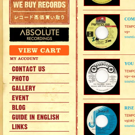
COMP
TEMP
vg+
sound
YOU
TEMPO.
vg+~ex
sound
RISE
TEMPO.
vg(ok)
sound