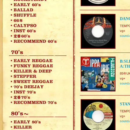
DANC
TEMP
vg+
sound
B:SL
A:TH
85年UK
vg+
sound
STAN
TEMP
vg+
sound