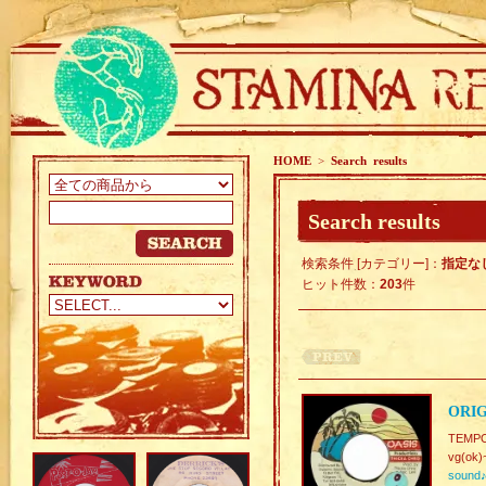
HOME
>
Search results
Search results
検索条件 [カテゴリー]：
指定な
ヒット件数：
203
件
ORIG
TEMPO.
vg(ok)
sound