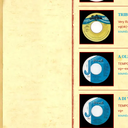
TRIB
Very R
vg(ok)
sound
A OL
TEMP
vg+~ex
sound
A DI
TEMP
vg+
sound