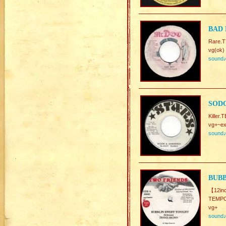
BAD 
Rare.T
vg(ok)
sound
SOD
Killer
vg+~ex
sound
BUBB
【12in
TEMPO.
vg+
sound