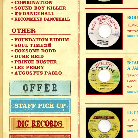
BORD
TEMPO.
vg+~ex
sound
B:JA
A:JA
TEMPO
Good C
ex-
sound
LET 
TEMPO.
vg+
sound