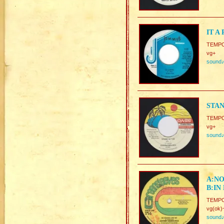
IT A
TEMP
vg+
sound
STAN
TEMP
vg+
sound
A:NO
B:IN
TEMP
vg(ok)
sound