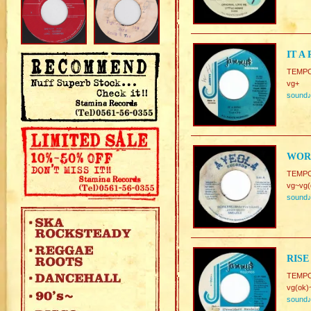
IT A
TEMP
vg+
sound
WORK
TEMPO.
vg~vg(
sound
RISE
TEMPO.
vg(ok)
sound