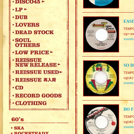
EASE
TEMPO.
vg+~ex
sound
SO D
TEMPO
vg(ok)
sound
DO F
TEMPO
vg(ok)
sound