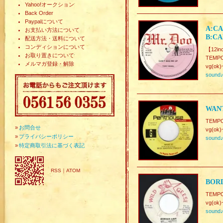
Yahoo!オークション
Back Order
Paypalについて
A:CA
お支払い方法について
B:CA
配送方法・送料について
コンディションについて
【12in
お取り置きについて
TEMPO.
メルマガ登録・解除
vg(ok)
sound
WANT
TEMPO.
»
お問合せ
vg(ok)
»
プライバシーポリシー
sound
»
特定商取引法に基づく表記
RSS
｜
ATOM
BORD
TEMPO.
vg(ok)
sound