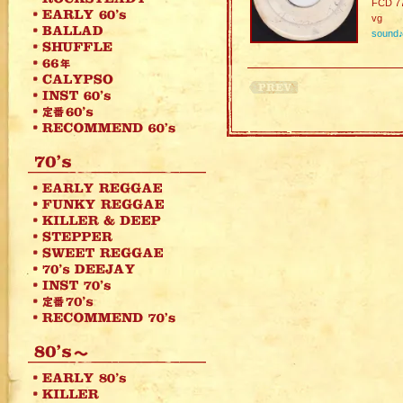
FCD 7
vg
sound