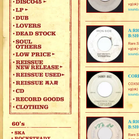
vg(ok)
sound
A:RI
B:SH
Rare.S
vg(ok)
sound
CORR
COXSO
vg(ok)
sound
A:RI
B:SH
Rare.S