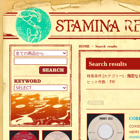
HOME
>
Search results
Search results
検索条件 [カテゴリー]：
指定な
ヒット件数：
7
件
CORR
COXSO
vg(ok)
sound