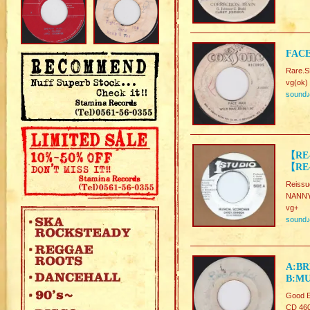
FACE
Rare.S
vg(ok)
sound
【RE
【RE-
Reissu
NANNY 
vg+
sound
A:BR
B:MU
Good E
CD 46