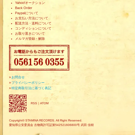
Yahoo!オークション
Back Order
Paypalについて
お支払い方法について
配送方法・送料について
コンディションについて
お取り置きについて
メルマガ登録・解除
»
お問合せ
»
プライバシーポリシー
»
特定商取引法に基づく表記
RSS
｜
ATOM
Copyright© STAMINA RECORDS. All Right Reserved.
愛知県公安委員会 古物商許可証第542521606800号 武田 佳樹