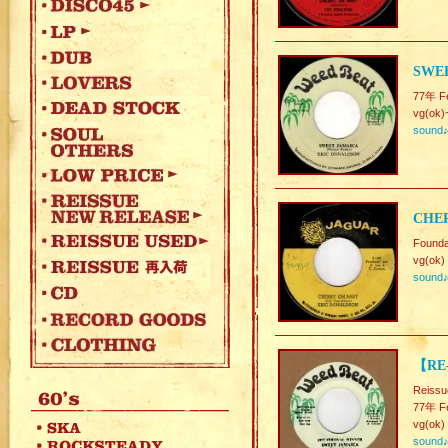
SWEE
77年 F
vg(ok)
sound
CHER
Founda
vg(ok)
sound
【RE
Reissu
77年 Fe
vg(ok)
sound