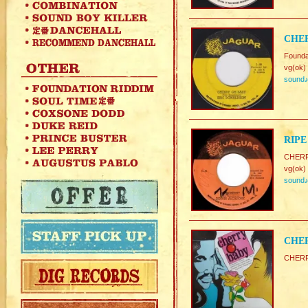
CHER
Founda
vg(ok)
sound
RIPE
CHERR
vg(ok)
sound
CHER
CHERR