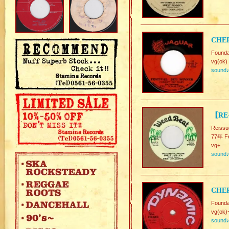
CHER
Founda
vg(ok)
sound
【RE
Reissu
77年 Fe
vg+
sound
CHER
Founda
vg(ok)
sound