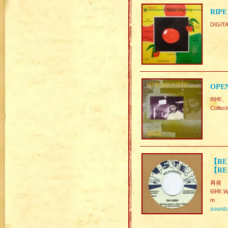
RIPE
DIGIT
OPEN
89年、
Collect
【RE】
【RE】
再発
69年.W-
m
sound