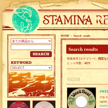
HOME
>
Search results
Search results
検索条件 [カテゴリー]：
指定な
ヒット件数：
42
件
SWEE
77年 F
vg(ok)
sound