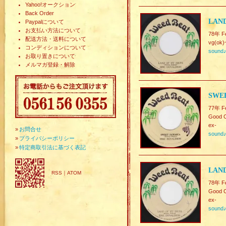
Yahoo!オークション
Back Order
LAND
Paypalについて
お支払い方法について
78年 F
配送方法・送料について
vg(ok)
コンディションについて
sound
お取り置きについて
メルマガ登録・解除
SWEE
77年 F
Good C
ex-
»
お問合せ
sound
»
プライバシーポリシー
»
特定商取引法に基づく表記
LAND
RSS
｜
ATOM
78年 F
Good C
ex-
sound