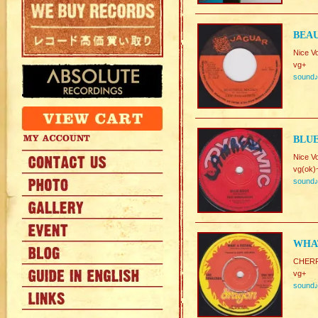
BEAU
Nice V
vg+
sound
BLUE
Nice V
vg(ok)
sound
WHAT
CHERR
vg+
sound