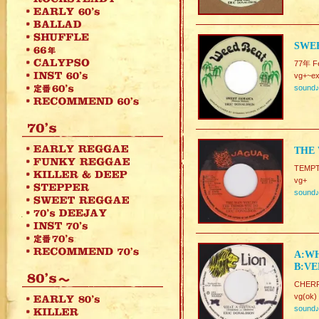
SWEE
77年 F
vg+~ex
sound
THE 
TEMPT
vg+
sound
A:WH
B:VE
CHERR
vg(ok)
sound