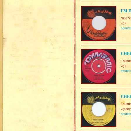
I'M 
Nice V
vg+
sound
CHER
Founda
vg+
sound
CHER
Founda
vg(ok)
sound