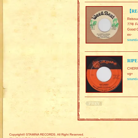
【RE
Reissu
77年 Fe
Good C
ex-
sound
RIPE
CHERR
vg+
sound
Copyright© STAMINA RECORDS. All Right Reserved.