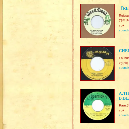
【RE
Reissu
77年 F
vg+
sound
CHER
Founda
vg(ok)
sound
A:TH
B:BL
Rare.8
vg+
sound