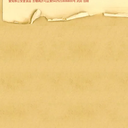
愛知県公安委員会 古物商許可証第542521606800号 武田 佳樹