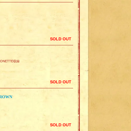
SOLD OUT
 DONETTE収録
SOLD OUT
BROWN
SOLD OUT