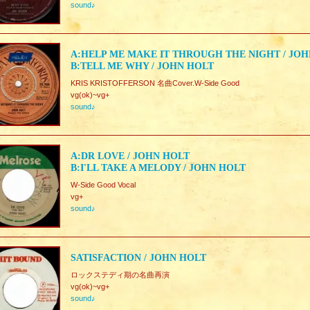
sound♪
A:HELP ME MAKE IT THROUGH THE NIGHT / JO
B:TELL ME WHY / JOHN HOLT
KRIS KRISTOFFERSON 名曲Cover.W-Side Good
vg(ok)~vg+
sound♪
A:DR LOVE / JOHN HOLT
B:I'LL TAKE A MELODY / JOHN HOLT
W-Side Good Vocal
vg+
sound♪
SATISFACTION / JOHN HOLT
ロックステディ期の名曲再演
vg(ok)~vg+
sound♪