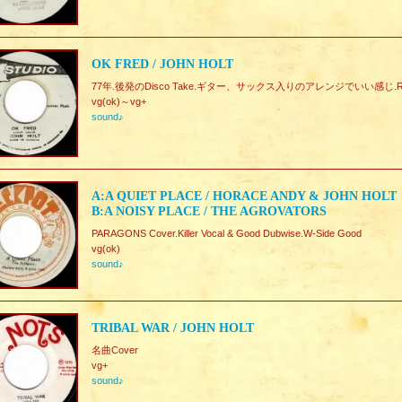
OK FRED / JOHN HOLT
77年.後発のDisco Take.ギター、サックス入りのアレンジでいい感じ.Re
vg(ok)～vg+
sound♪
A:A QUIET PLACE / HORACE ANDY & JOHN HOLT
B:A NOISY PLACE / THE AGROVATORS
PARAGONS Cover.Killer Vocal & Good Dubwise.W-Side Good
vg(ok)
sound♪
TRIBAL WAR / JOHN HOLT
名曲Cover
vg+
sound♪