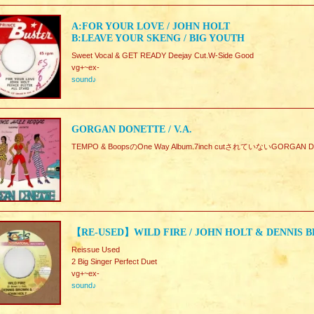
A:FOR YOUR LOVE / JOHN HOLT
B:LEAVE YOUR SKENG / BIG YOUTH
Sweet Vocal & GET READY Deejay Cut.W-Side Good
vg+~ex-
sound♪
GORGAN DONETTE / V.A.
TEMPO & BoopsのOne Way Album.7inch cutされていないGORGAN
【RE-USED】WILD FIRE / JOHN HOLT & DENNIS 
Reissue Used
2 Big Singer Perfect Duet
vg+~ex-
sound♪