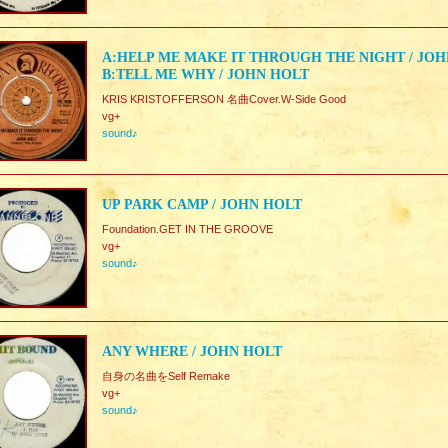
A:HELP ME MAKE IT THROUGH THE NIGHT / JO
B:TELL ME WHY / JOHN HOLT
KRIS KRISTOFFERSON 名曲Cover.W-Side Good
vg+
sound♪
UP PARK CAMP / JOHN HOLT
Foundation.GET IN THE GROOVE
vg+
sound♪
ANY WHERE / JOHN HOLT
自身の名曲をSelf Remake
vg+
sound♪