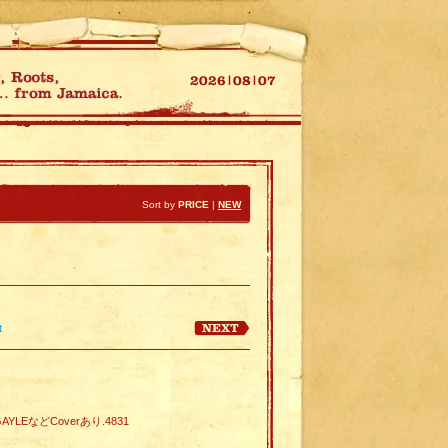
Sort by
PRICE
|
NEW
t
S GAYLEなどCoverあり.4831