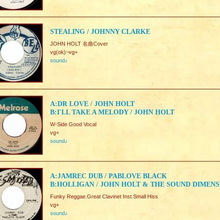
STEALING / JOHNNY CLARKE
JOHN HOLT 名曲Cover
vg(ok)~vg+
sound♪
A:DR LOVE / JOHN HOLT
B:I'LL TAKE A MELODY / JOHN HOLT
W-Side Good Vocal
vg+
sound♪
A:JAMREC DUB / PABLOVE BLACK
B:HOLLIGAN / JOHN HOLT & THE SOUND DIMENS
Funky Reggae.Great Clavinet Inst.Small Hiss
vg+
sound♪