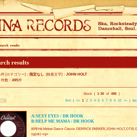
earch results
rch results
件 [カテゴリー]：
指定なし
[検索文字]：
JOHN HOLT
ト件数：
495
件
Stock [
1
-
30
of
495
]
first
|
<<
1
2
3
4
5
6
7
8
9
10
>>
|
las
A:SEXY EYES / DR HOOK
B:HELP ME MAMA / DR HOOK
80年Hit.Melow Dance Classic.DERRICK PARKER,JOHN HOLT,OTI
vg(ok)~vg+