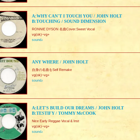
A:WHY CAN'T I TOUCH YOU / JOHN HOLT
B:TOUCHING / SOUND DIMENSION
RONNIE DYSON 名曲Cover.Sweet Vocal
vg(ok)~vg+
sound♪
ANY WHERE / JOHN HOLT
自身の名曲をSelf Remake
vg(ok)~vg+
sound♪
A:LET'S BUILD OUR DREAMS / JOHN HOLT
B:TESTIFY / TOMMY McCOOK
Nice Early Reggae Vocal & Inst
vg(ok)~vg+
sound♪