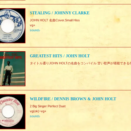
STEALING / JOHNNY CLARKE
JOHN HOLT 名曲Cover.Small Hiss
vg+
sound♪
GREATEST HITS / JOHN HOLT
タイトル通りJOHN HOLTの名曲をコンパイル.甘い歌声が堪能でき
WILDFIRE / DENNIS BROWN & JOHN HOLT
2 Big Singer Perfect Duet
vg(ok)~vg+
sound♪