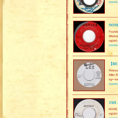
sound
NONE
Foun
Wicked
vg(ok)
sound
【RE
Reissu
Killer 
vg+~ex
sound
JAH 
NONE 
vg(ok)