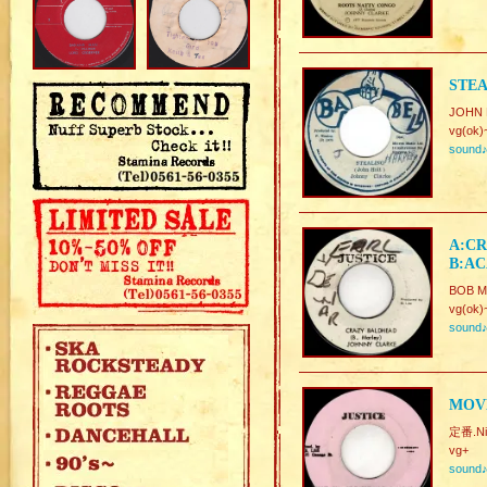
STEA
JOHN 
vg(ok)
sound
A:CR
B:AC
BOB M
vg(ok)
sound
MOV
定番.Ni
vg+
sound