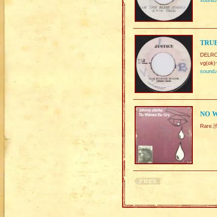
sound
TRUE
DELRO
vg(ok)
sound
NO 
Rare