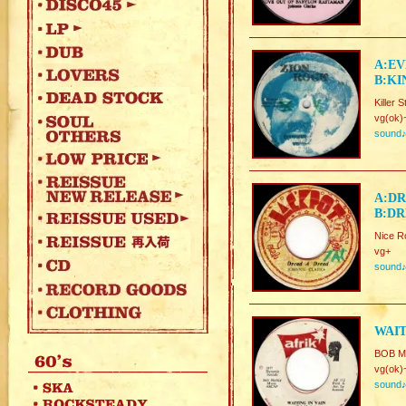
A:EV
B:KI
Killer
vg(ok)
sound
A:DR
B:DR
Nice R
vg+
sound
WAIT
BOB 
vg(ok)
sound