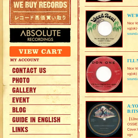
WE'R
Nice V
vg(ok)
sound
I'LL
Nice V
vg(ok)
sound
A:YO
B:IT
【12in
OSSI
Cover.
vg+