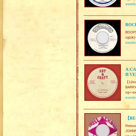
sound
ROCK
BOOP
vg(ok)
sound
A:CA
B:VE
【12inc
BARR
vg+~ex
sound
【RE-
Reissu
JOHNN