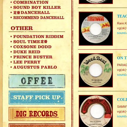
TEAC
Rare.Kil
vg(ok)
sound
ON T
PARA
vg(ok)
sound
COLL
SAMMY
vg(ok)
sound