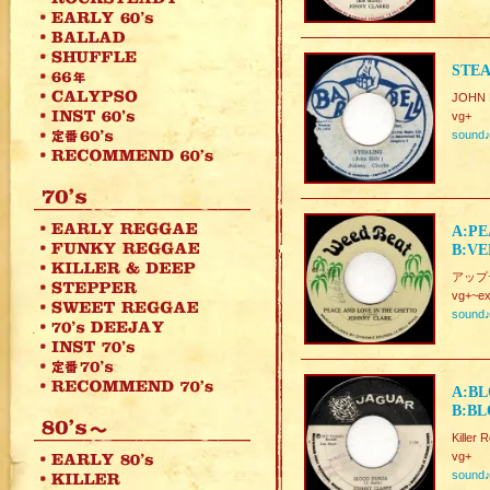
STEA
JOHN 
vg+
sound
A:PE
B:VE
アップテン
vg+~ex
sound
A:BL
B:BL
Killer 
vg+
sound