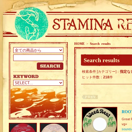
HOME
>
Search results
Search results
検索条件 [カテゴリー]：
指定な
ヒット件数：
218
件
ROO
Great 
vg+
sound