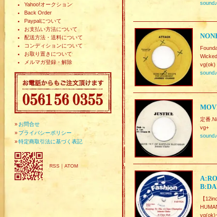
sound
Yahoo!オークション
Back Order
Paypalについて
お支払い方法について
NONE
配送方法・送料について
コンディションについて
Foun
お取り置きについて
Wicked
メルマガ登録・解除
vg(ok)
sound
MOV
定番.Ni
»
お問合せ
vg+
»
プライバシーポリシー
sound
»
特定商取引法に基づく表記
RSS
｜
ATOM
A:RO
B:DA
【12in
HUMAN
vg(ok)