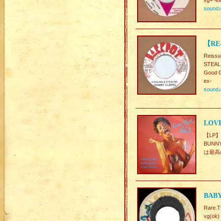
vg+~ex
sound
【RE-
Reissu
STEAL
Good C
ex-
sound
LOVE
【LP】
BUNN
は最高
BABY
Rare.
vg(ok)