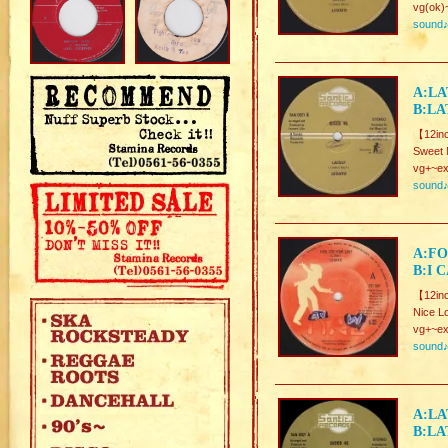
vg(ok)
sound
A:LA
B:LA
【12in
Sweet 
vg+~ex
sound
A:FO
B:I 
【12in
Nice L
vg+~ex
sound
A:LA
B:LA