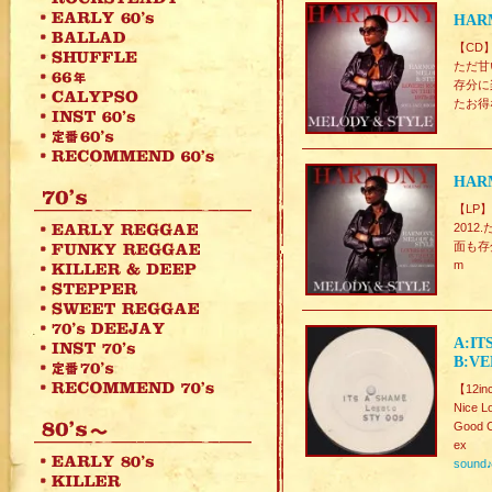
HARM
【CD
ただ甘
存分に
たお得
HARM
【LP】
201
面も存
m
A:IT
B:VE
【12in
Nice L
Good C
ex
sound