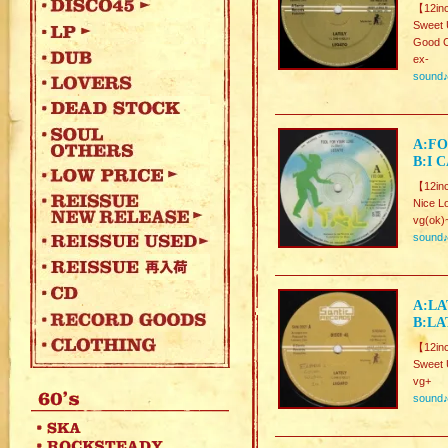
【12in
Sweet 
Good C
ex-
sound
A:FO
B:I 
【12in
Nice L
vg(ok)
sound
A:LA
B:LA
【12in
Sweet 
vg+
sound