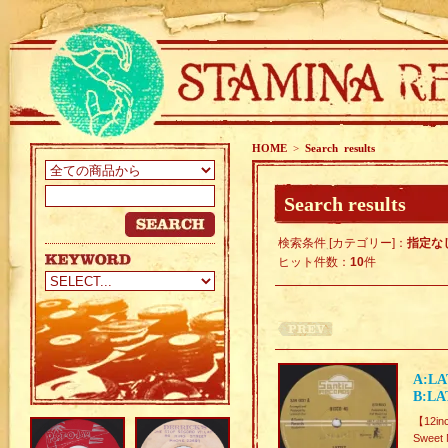
HOME
>
Search results
Search results
検索条件 [カテゴリー]：
指定な
ヒット件数：
10
件
A:LA
B:LA
【12in
Sweet 