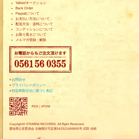
Yahoo!オークション
Back Order
Paypalについて
お支払い方法について
配送方法・送料について
コンディションについて
お取り置きについて
メルマガ登録・解除
»
お問合せ
»
プライバシーポリシー
»
特定商取引法に基づく表記
RSS
｜
ATOM
Copyright© STAMINA RECORDS. All Right Reserved.
愛知県公安委員会 古物商許可証第542521606800号 武田 佳樹