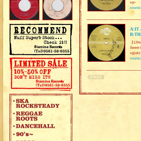
vg+
sound
A:IT
B:TH
【12in
Sweet 
vg(ok)
sound