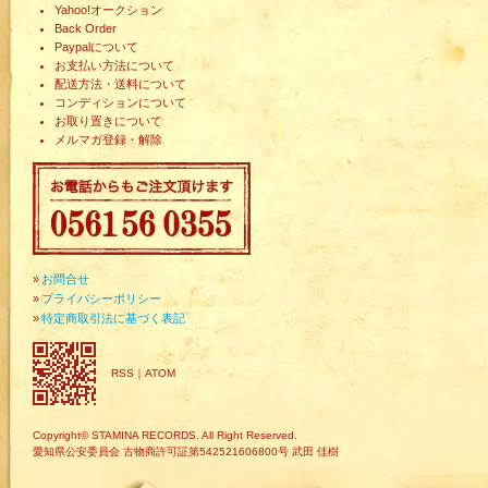
Yahoo!オークション
Back Order
Paypalについて
お支払い方法について
配送方法・送料について
コンディションについて
お取り置きについて
メルマガ登録・解除
»
お問合せ
»
プライバシーポリシー
»
特定商取引法に基づく表記
RSS
｜
ATOM
Copyright© STAMINA RECORDS. All Right Reserved.
愛知県公安委員会 古物商許可証第542521606800号 武田 佳樹