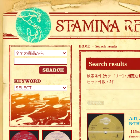
HOME
>
Search results
Search results
検索条件 [カテゴリー]：
指定な
ヒット件数：
2
件
A:IT
B:TH
【12in
Sweet 