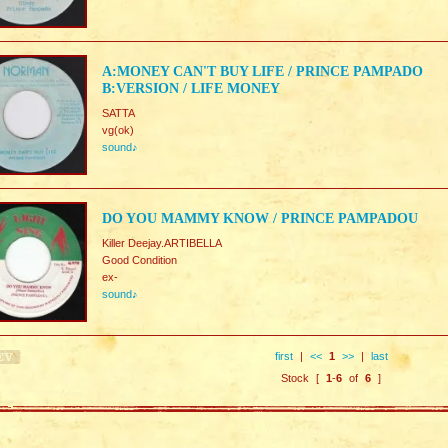
A:MONEY CAN'T BUY LIFE / PRINCE PAMPADO
B:VERSION / LIFE MONEY
SATTA
vg(ok)
sound♪
DO YOU MAMMY KNOW / PRINCE PAMPADOU
Killer Deejay.ARTIBELLA
Good Condition
ex-
sound♪
first
|
<<
1
>>
|
last
Stock [
1
-
6
of
6
]