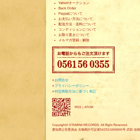
Yahoo!オークション
Back Order
Paypalについて
お支払い方法について
配送方法・送料について
コンディションについて
お取り置きについて
メルマガ登録・解除
»
お問合せ
»
プライバシーポリシー
»
特定商取引法に基づく表記
RSS
｜
ATOM
Copyright© STAMINA RECORDS. All Right Reserved.
愛知県公安委員会 古物商許可証第542521606800号 武田 佳樹