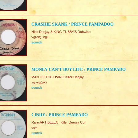
CRASHIE SKANK / PRINCE PAMPADOO
Nice Deejay & KING TUBBY'S Dubwise
vg(ok)~vg+
sound♪
MONEY CAN'T BUY LIFE / PRINCE PAMPADO
MAN OF THE LIVING.Killer Deejay
vg~vg(ok)
sound♪
CINDY / PRINCE PAMPADO
Rare.ARTIBELLA Killer Deejay Cut
vg+
sound♪