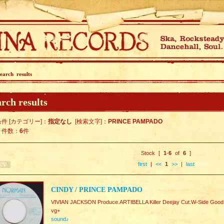
earch results
rch results
件 [カテゴリー]：
指定なし
[検索文字]：
PRINCE PAMPADO
ト件数：
6
件
Stock [
1
-
6
of
6
]
first
|
<<
1
>>
|
last
CINDY / PRINCE PAMPADO
VIVIAN JACKSON Produce.ARTIBELLA Killer Deejay Cut.W-Side Good
vg+
sound♪