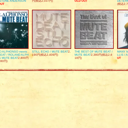
DSTONE ANDERSON
円(税込2,037円)
OLD OUT
DETER
OUT
(税込2,7
D ALPHONSO meets
STILL ECHO / MUTE BEAT
2,
THE BEST OF MUTE BEAT /
MANY M
EAT / ROLAND ALPH
190円(税込2,409円)
MUTE BEAT
2,380円(税込2,6
LLIS / 
& MUTE BEAT
2,800円
18円)
UT
080円)