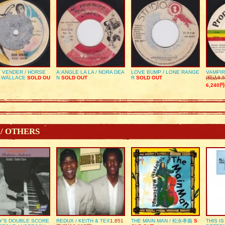
 VENDER / HORSE
A:ANGLE LA LA / NORA DEA
LOVE BUMP / LONE RANGE
VAMPIR
 WALLACE
SOLD OU
N
SOLD OUT
R
SOLD OUT
(税込8,5
6,240円
 / OTHERS
Y’S DOUBLE SCORE
REDUX / KEITH & TEX
1,851
THE MAIN MAN / 松永孝義
S
THIS I