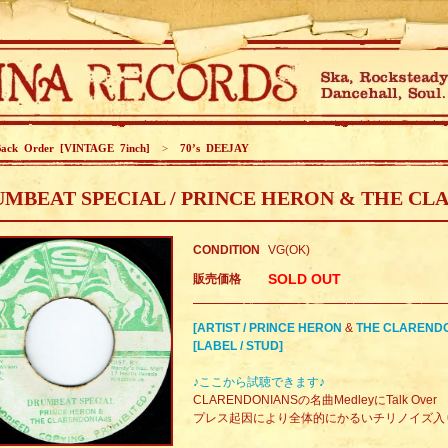
ack Order [VINTAGE 7inch]
>
70’s DEEJAY
MBEAT SPECIAL / PRINCE HERON & THE CL
CONDITION
VG(OK)
SOLD OUT
販売価格
[ARTIST / PRINCE HERON
&
THE CLARENDO
[LABEL / STUD]
♪ここから試聴できます♪
CLARENDONIANSの名曲MedleyにTalk Over
プレス起因により全体的にかるいチリノイズ入