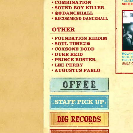
/ GLA
SOLD 
ROLAN
MUTE B
ONSO 
(税込3,