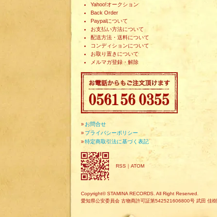
Yahoo!オークション
Back Order
Paypalについて
お支払い方法について
配送方法・送料について
コンディションについて
お取り置きについて
メルマガ登録・解除
»
お問合せ
»
プライバシーポリシー
»
特定商取引法に基づく表記
RSS
｜
ATOM
Copyright© STAMINA RECORDS. All Right Reserved.
愛知県公安委員会 古物商許可証第542521606800号 武田 佳樹