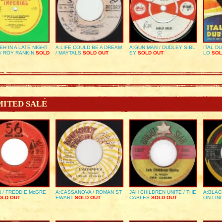
EH IN A LATE NIGHT
A:LIFE COULD BE A DREAM
A:GUN MAN / DUDLEY SIBL
ITAL D
/ ROY RANKIN
SOLD
/ MAYTALS
SOLD OUT
EY
SOLD OUT
LO
SOL
MITED SALE
 / FREDDIE McGRE
A:CASSANOVA / ROMAN ST
JAH CHILDREN UNITE / THE
A:BLAC
LD OUT
EWART
SOLD OUT
CABLES
SOLD OUT
ON LIN