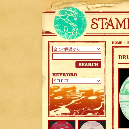
HOME
>
B
DRU