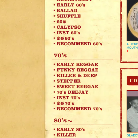
A:HERB
MOUTH
T
CD
GLADD