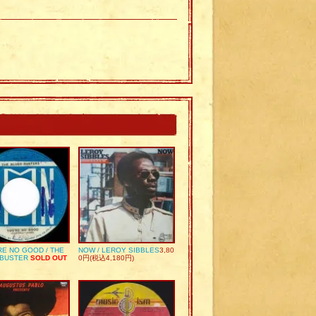
RE NO GOOD / THE
NOW / LEROY SIBBLES
3,80
 BUSTER
SOLD OUT
0円(税込4,180円)