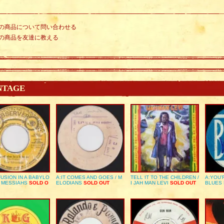
の商品について問い合わせる
の商品を友達に教える
NTAGE
USION IN A BABYLO
A:IT COMES AND GOES / M
TELL IT TO THE CHILDREN /
A:YOU’
E MESSIAHS
SOLD O
ELODIANS
SOLD OUT
I JAH MAN LEVI
SOLD OUT
BLUES