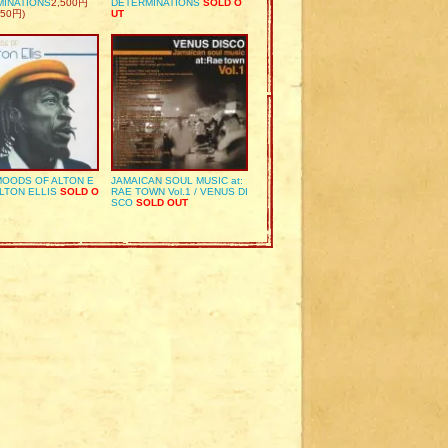
MINATIONS
2,500円
DETERMINATIONS
SOLD O
50円)
UT
OODS OF ALTON E
JAMAICAN SOUL MUSIC at:
ALTON ELLIS
SOLD O
RAE TOWN Vol.1 / VENUS DI
SCO
SOLD OUT