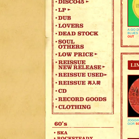
A:GO D
BLUES 
OUT
LI
JOGGIN
GOR
SO