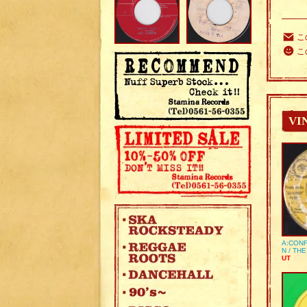
こ
こ
VI
A:CONF
N / TH
UT