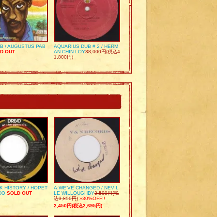
UB / AUGUSTUS PAB
AQUARIUS DUB # 2 / HERM
D OUT
AN CHIN LOY
38,000円(税込4
1,800円)
K HISTORY / HOPET
A:WE’VE CHANGED / NEVIL
DO
SOLD OUT
LE WILLOUGHBY
3,500円(税
込3,850円)
»30%OFF!!
2,450円(税込2,695円)