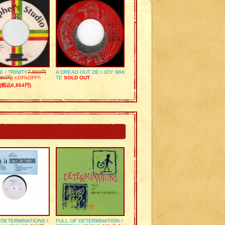
E / TRINITY
7,800円
A:DREAD OUT DE / JOY WHI
80円)
»20%OFF!!
TE
SOLD OUT
(税込6,864円)
S DETERMINATIONS /
FULL OF DETERMINATION /