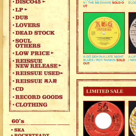
N / THE MESSIAHS
SOLD O
ELO
UT
A:GO DEH IN A LATE NIGHT
A:LI
BLUES / ROY RANKIN
SOLD
/ MA
OUT
LIMITED SALE