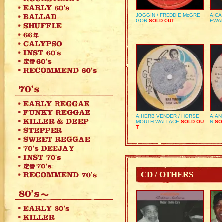
JOGGIN / FREDDIE McGRE
A:CA
GOR
SOLD OUT
EWA
A:HERB VENDER / HORSE
A:AN
MOUTH WALLACE
SOLD OU
N
SO
T
CD / OTHERS