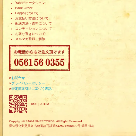
Yahoo!オークション
Back Order
Paypalについて
お支払い方法について
配送方法・送料について
コンディションについて
お取り置きについて
メルマガ登録・解除
»
お問合せ
»
プライバシーポリシー
»
特定商取引法に基づく表記
RSS
｜
ATOM
Copyright© STAMINA RECORDS. All Right Reserved.
愛知県公安委員会 古物商許可証第542521606800号 武田 佳樹