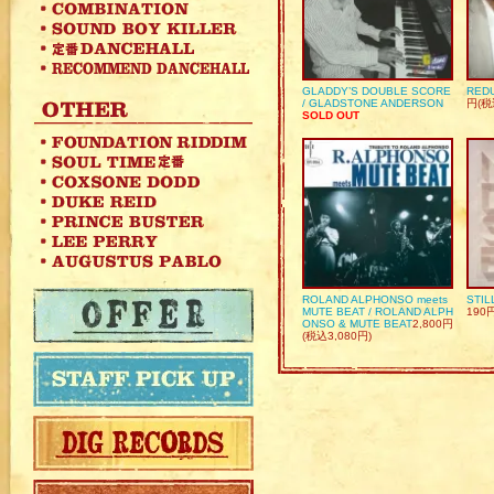
GLADDY’S DOUBLE SCORE
REDU
/ GLADSTONE ANDERSON
円(税
SOLD OUT
ROLAND ALPHONSO meets
STIL
MUTE BEAT / ROLAND ALPH
190
ONSO & MUTE BEAT
2,800円
(税込3,080円)