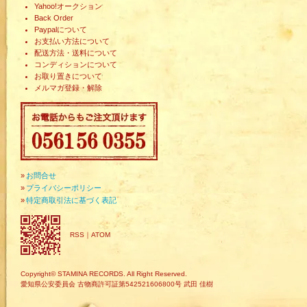
Yahoo!オークション
Back Order
Paypalについて
お支払い方法について
配送方法・送料について
コンディションについて
お取り置きについて
メルマガ登録・解除
»
お問合せ
»
プライバシーポリシー
»
特定商取引法に基づく表記
RSS
｜
ATOM
Copyright© STAMINA RECORDS. All Right Reserved.
愛知県公安委員会 古物商許可証第542521606800号 武田 佳樹