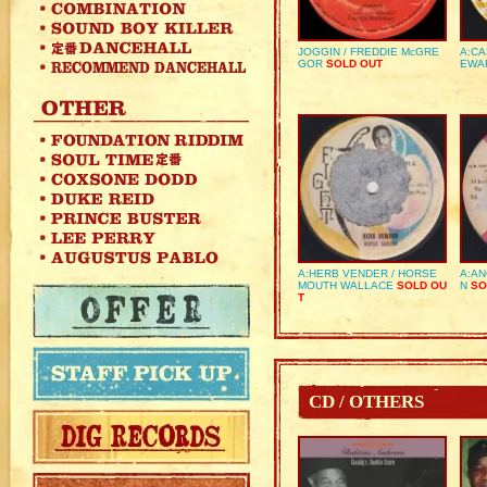
JOGGIN / FREDDIE McGRE
A:CA
GOR
SOLD OUT
EWA
A:HERB VENDER / HORSE
A:AN
MOUTH WALLACE
SOLD OU
N
SO
T
CD / OTHERS