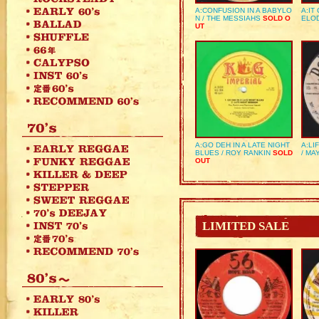
A:CONFUSION IN A BABYLO
A:IT
N / THE MESSIAHS
SOLD O
ELO
UT
A:GO DEH IN A LATE NIGHT
A:LI
BLUES / ROY RANKIN
SOLD
/ MA
OUT
LIMITED SALE