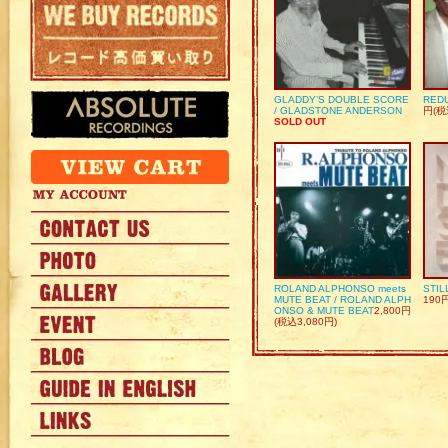
GLADDY’S DOUBLE SCORE
REDU
/ GLADSTONE ANDERSON
円(税
SOLD OUT
ROLAND ALPHONSO meets
STIL
MUTE BEAT / ROLAND ALPH
190
ONSO & MUTE BEAT
2,800円
(税込3,080円)