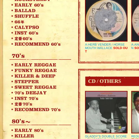
A:HERB VENDER / HORSE
A:AN
MOUTH WALLACE
SOLD OU
N
SO
T
CD / OTHERS
GLADDY’S DOUBLE SCORE
REDU