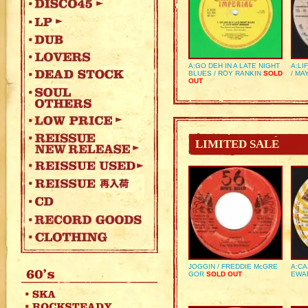
A:GO DEH IN A LATE NIGHT
A:LI
BLUES / ROY RANKIN
SOLD
/ MA
OUT
LIMITED SALE
JOGGIN / FREDDIE McGRE
A:CA
GOR
SOLD OUT
EWA