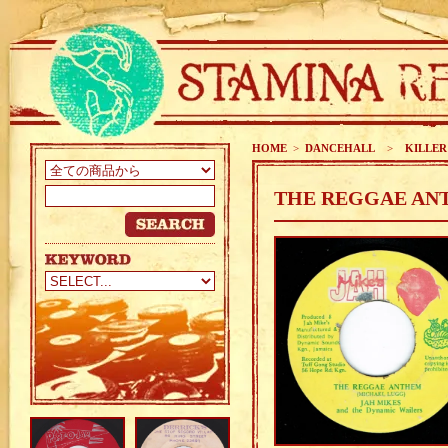
HOME
>
DANCEHALL
>
KILLER
THE REGGAE ANT