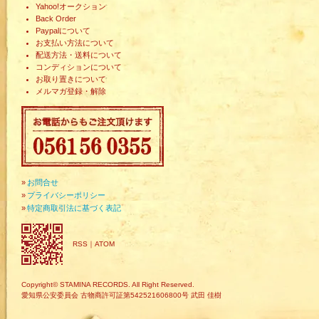
Yahoo!オークション
Back Order
Paypalについて
お支払い方法について
配送方法・送料について
コンディションについて
お取り置きについて
メルマガ登録・解除
»
お問合せ
»
プライバシーポリシー
»
特定商取引法に基づく表記
RSS
｜
ATOM
Copyright© STAMINA RECORDS. All Right Reserved.
愛知県公安委員会 古物商許可証第542521606800号 武田 佳樹