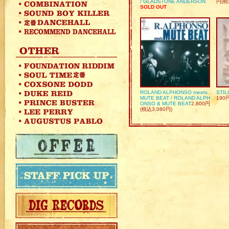
/ GLADSTONE ANDERSON
円(税
SOLD OUT
ROLAND ALPHONSO meets
STIL
MUTE BEAT / ROLAND ALPH
190
ONSO & MUTE BEAT
2,800円
(税込3,080円)