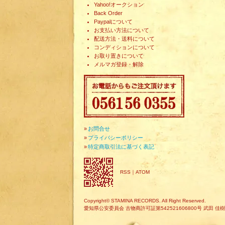
Yahoo!オークション
Back Order
Paypalについて
お支払い方法について
配送方法・送料について
コンディションについて
お取り置きについて
メルマガ登録・解除
»
お問合せ
»
プライバシーポリシー
»
特定商取引法に基づく表記
RSS
｜
ATOM
Copyright© STAMINA RECORDS. All Right Reserved.
愛知県公安委員会 古物商許可証第542521606800号 武田 佳樹