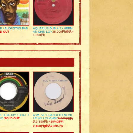
UB / AUGUSTUS PAB
AQUARIUS DUB # 2 / HERM
D OUT
AN CHIN LOY
38,000円(税込4
1,800円)
K HISTORY / HOPET
A:WE’VE CHANGED / NEVIL
DO
SOLD OUT
LE WILLOUGHBY
3,500円(税
込3,850円)
»30%OFF!!
2,450円(税込2,695円)