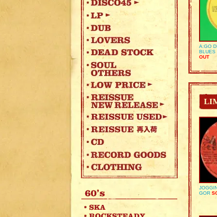
A:GO D
BLUES 
OUT
LI
JOGGIN
GOR
SO