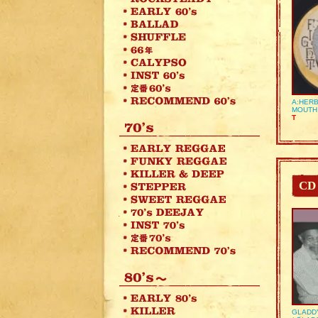
A:HERB
MOUTH
T
CD
GLADD