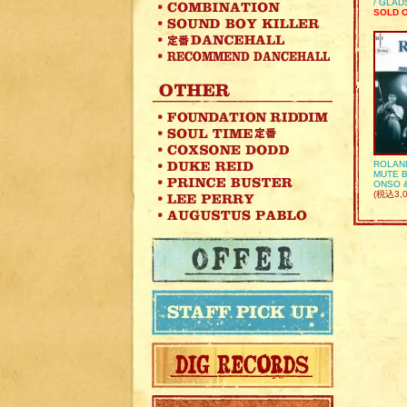
/ GLA
SOLD 
ROLAN
MUTE B
ONSO 
(税込3,