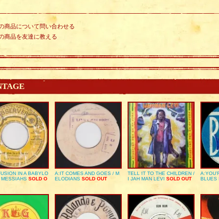
の商品について問い合わせる
の商品を友達に教える
NTAGE
USION IN A BABYLO
A:IT COMES AND GOES / M
TELL IT TO THE CHILDREN /
A:YOU’
E MESSIAHS
SOLD O
ELODIANS
SOLD OUT
I JAH MAN LEVI
SOLD OUT
BLUES