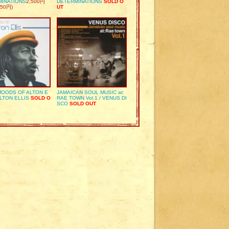
MINATIONS
2,500円
DETERMINATIONS
SOLD O
50円)
UT
OODS OF ALTON E
JAMAICAN SOUL MUSIC at:
ALTON ELLIS
SOLD O
RAE TOWN Vol.1 / VENUS DI
SCO
SOLD OUT