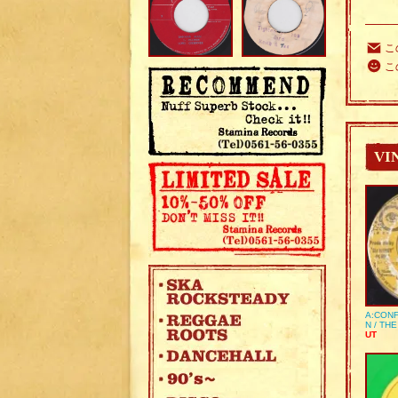
こ
こ
VI
A:CONF
N / TH
UT