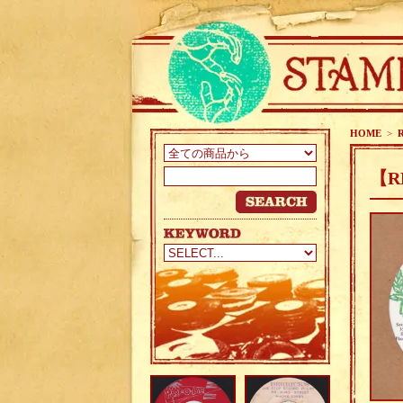
HOME
>
【R