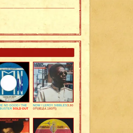
RE NO GOOD / THE
NOW / LEROY SIBBLES
3,80
 BUSTER
SOLD OUT
0円(税込4,180円)