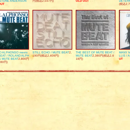
DSTONE ANDERSON
円(税込2,037円)
OLD OUT
DETER
OUT
(税込2,7
D ALPHONSO meets
STILL ECHO / MUTE BEAT
2,
THE BEST OF MUTE BEAT /
MANY M
EAT / ROLAND ALPH
190円(税込2,409円)
MUTE BEAT
2,380円(税込2,6
LLIS / 
& MUTE BEAT
2,800円
18円)
UT
080円)