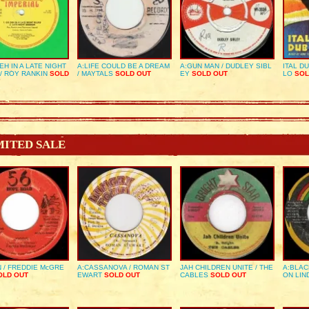
EH IN A LATE NIGHT
A:LIFE COULD BE A DREAM
A:GUN MAN / DUDLEY SIBL
ITAL D
/ ROY RANKIN
SOLD
/ MAYTALS
SOLD OUT
EY
SOLD OUT
LO
SOL
MITED SALE
 / FREDDIE McGRE
A:CASSANOVA / ROMAN ST
JAH CHILDREN UNITE / THE
A:BLAC
LD OUT
EWART
SOLD OUT
CABLES
SOLD OUT
ON LIN