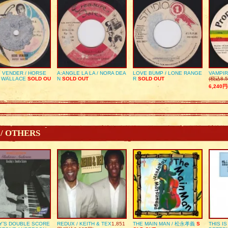
 VENDER / HORSE
A:ANGLE LA LA / NORA DEA
LOVE BUMP / LONE RANGE
VAMPIR
 WALLACE
SOLD OU
N
SOLD OUT
R
SOLD OUT
(税込8,5
6,240円
 / OTHERS
Y’S DOUBLE SCORE
REDUX / KEITH & TEX
1,851
THE MAIN MAN / 松永孝義
S
THIS I