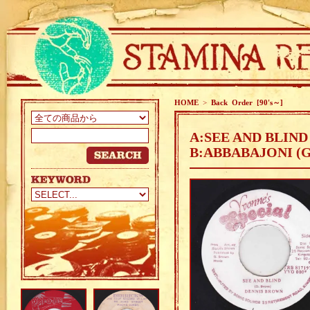
HOME
>
Back Order [90's～]
A:SEE AND BLIND
B:ABBABAJONI (