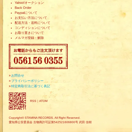
Yahoo!オークション
Back Order
Paypalについて
お支払い方法について
配送方法・送料について
コンディションについて
お取り置きについて
メルマガ登録・解除
»
お問合せ
»
プライバシーポリシー
»
特定商取引法に基づく表記
RSS
｜
ATOM
Copyright© STAMINA RECORDS. All Right Reserved.
愛知県公安委員会 古物商許可証第542521606800号 武田 佳樹