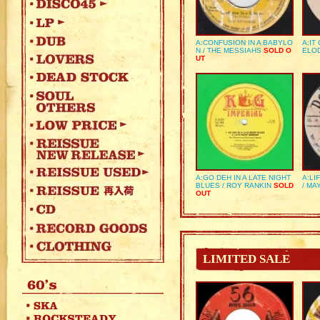
A:CONFUSION IN A BABYLO
A:IT
N / THE MESSIAHS
SOLD O
ELO
UT
A:GO DEH IN A LATE NIGHT
A:LI
BLUES / ROY RANKIN
SOLD
/ MA
OUT
LIMITED SALE