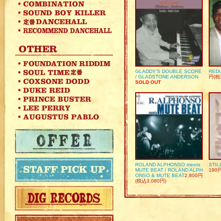
GLADDY’S DOUBLE SCORE
REDU
/ GLADSTONE ANDERSON
円(税
SOLD OUT
ROLAND ALPHONSO meets
STIL
MUTE BEAT / ROLAND ALPH
190
ONSO & MUTE BEAT
2,800円
(税込3,080円)