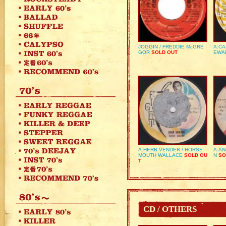
JOGGIN / FREDDIE McGRE
A:CA
GOR
SOLD OUT
EWA
A:HERB VENDER / HORSE
A:AN
MOUTH WALLACE
SOLD OU
N
SO
T
CD / OTHERS