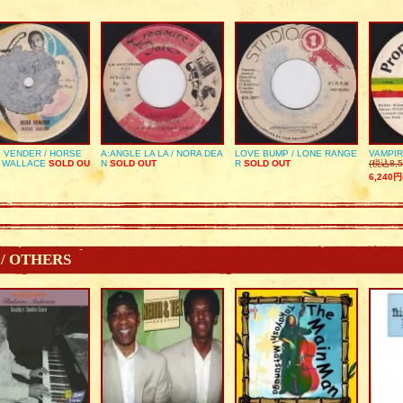
 VENDER / HORSE
A:ANGLE LA LA / NORA DEA
LOVE BUMP / LONE RANGE
VAMPIR
 WALLACE
SOLD OU
N
SOLD OUT
R
SOLD OUT
(税込8,5
6,240円
 / OTHERS