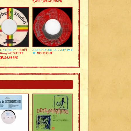
2,450円(税込2,695円)
E / TRINITY
7,800円
A:DREAD OUT DE / JOY WHI
80円)
»20%OFF!!
TE
SOLD OUT
(税込6,864円)