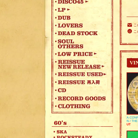
こ
こ
VI
A:CONF
N / TH
UT