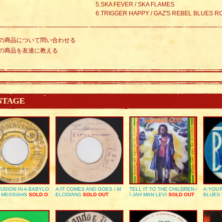
5.SKA FEVER / SKA FLAMES
6.TRIGGER HAPPY / GAZ'S REBEL BLUES 
の商品について問い合わせる
の商品を友達に教える
NTAGE
USION IN A BABYLO
A:IT COMES AND GOES / M
TELL IT TO THE CHILDREN /
A:YOU’
E MESSIAHS
SOLD O
ELODIANS
SOLD OUT
I JAH MAN LEVI
SOLD OUT
BLUES