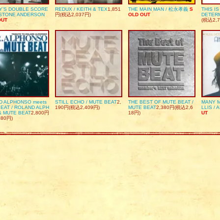
Y’S DOUBLE SCORE
REDUX / KEITH & TEX
1,851
THE MAIN MAN / 松永孝義
S
THIS I
DSTONE ANDERSON
円(税込2,037円)
OLD OUT
DETER
OUT
(税込2,7
D ALPHONSO meets
STILL ECHO / MUTE BEAT
2,
THE BEST OF MUTE BEAT /
MANY M
EAT / ROLAND ALPH
190円(税込2,409円)
MUTE BEAT
2,380円(税込2,6
LLIS / 
& MUTE BEAT
2,800円
18円)
UT
080円)