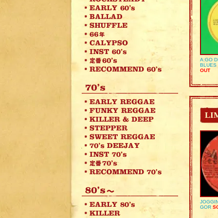
A:GO D
BLUES 
OUT
LI
JOGGIN
GOR
SO