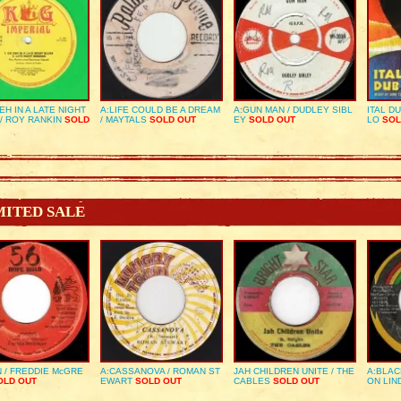
EH IN A LATE NIGHT
A:LIFE COULD BE A DREAM
A:GUN MAN / DUDLEY SIBL
ITAL D
/ ROY RANKIN
SOLD
/ MAYTALS
SOLD OUT
EY
SOLD OUT
LO
SOL
MITED SALE
 / FREDDIE McGRE
A:CASSANOVA / ROMAN ST
JAH CHILDREN UNITE / THE
A:BLAC
LD OUT
EWART
SOLD OUT
CABLES
SOLD OUT
ON LIN