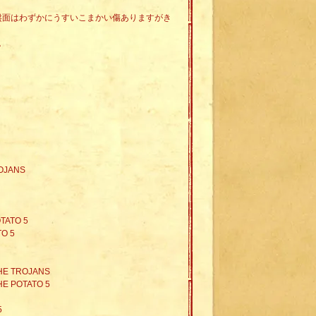
。盤面はわずかにうすいこまかい傷ありますがき
。
ROJANS
TATO 5
TO 5
THE TROJANS
HE POTATO 5
5