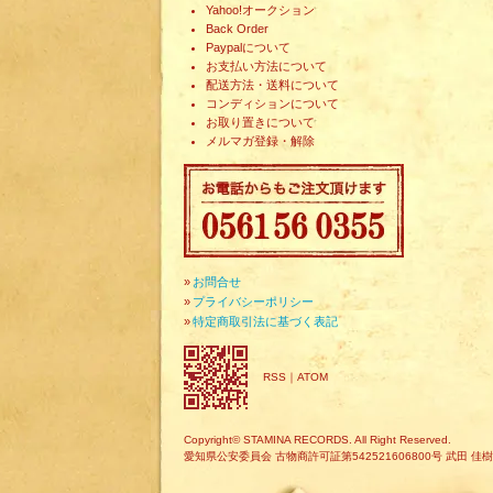
Yahoo!オークション
Back Order
Paypalについて
お支払い方法について
配送方法・送料について
コンディションについて
お取り置きについて
メルマガ登録・解除
»
お問合せ
»
プライバシーポリシー
»
特定商取引法に基づく表記
RSS
｜
ATOM
Copyright© STAMINA RECORDS. All Right Reserved.
愛知県公安委員会 古物商許可証第542521606800号 武田 佳樹