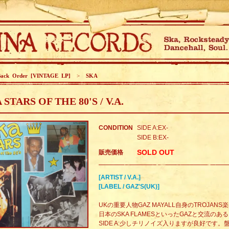
Back Order [VINTAGE LP]
>
SKA
 STARS OF THE 80'S / V.A.
CONDITION
SIDE A:EX-
SIDE B:EX-
SOLD OUT
販売価格
[ARTIST / V.A.]
[LABEL / GAZ'S(UK)]
UKの重要人物GAZ MAYALL自身のTROJANS楽曲
日本のSKA FLAMESといったGAZと交流のあるア
SIDE A:少しチリノイズ入りますが良好です