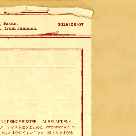
とPRINCE BUSTER、LAUREL AITKENや、
ーティスト達をまとめたCompilation Album
。盤面はわずかにうすいこまかい傷ありますがき