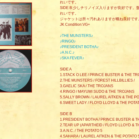
れいです。
SIDE B:少しチリノイズ入りますが良好です
れいです。
ジャケットは所々汚れありますが概ね良好です
JK Condition:VG+
♪THE MUNSTERS♪
♪RINGO♪
♪PRESIDENT BOTHA♪
♪A.N.C.♪
♪SKA FEVER♪
SIDE A
1.STACK O LEE / PRINCE BUSTER & THE T
2.THE MUNSTERS / FOREST HILLBILLIES /
3.GAELIC SKA / THE TROJANS
4.RINGO / MAYUMI SUDO & THE TROJANS
5.SALLY BROWN / LAUREL AITKEN & THE PO
6.SWEET LADY / FLOYD LLOYD & THE POTA
SIDE B
1.PRESIDENT BOTHA / PRINCE BUSTER & 
2.TEAR UP (APARTHEID / FLOYD LLOYD & T
3.A.N.C. / THE POTATO 5
4.SAHARA / LAUREL AITKEN & THE POTATO 