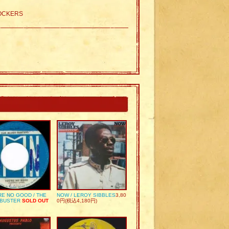
ROCKERS
RE NO GOOD / THE
NOW / LEROY SIBBLES
3,80
 BUSTER
SOLD OUT
0円(税込4,180円)