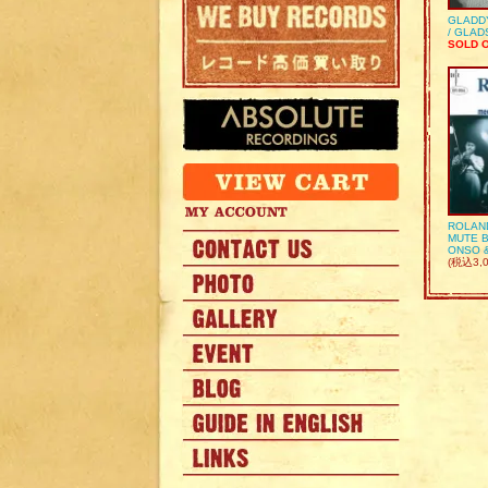
GLADD
/ GLA
SOLD 
ROLAN
MUTE B
ONSO 
(税込3,