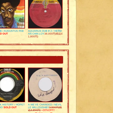
UB / AUGUSTUS PAB
AQUARIUS DUB # 2 / HERM
D OUT
AN CHIN LOY
38,000円(税込4
1,800円)
K HISTORY / HOPET
A:WE’VE CHANGED / NEVIL
DO
SOLD OUT
LE WILLOUGHBY
3,500円(税
込3,850円)
»30%OFF!!