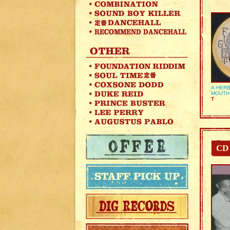
A:HERB
MOUTH
T
CD