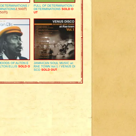
S DETERMINATIONS /
FULL OF DETERMINATION /
MINATIONS
2,500円
DETERMINATIONS
SOLD O
50円)
UT
OODS OF ALTON E
JAMAICAN SOUL MUSIC at:
ALTON ELLIS
SOLD O
RAE TOWN Vol.1 / VENUS DI
SCO
SOLD OUT