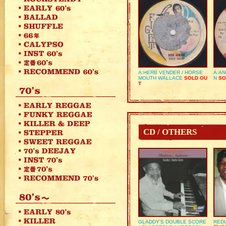
A:HERB VENDER / HORSE
A:AN
MOUTH WALLACE
SOLD OU
N
SO
T
CD / OTHERS
GLADDY’S DOUBLE SCORE
REDU