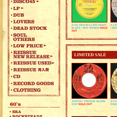
A:GO DEH IN A LATE NIGHT
A:LI
BLUES / ROY RANKIN
SOLD
/ MA
OUT
LIMITED SALE
JOGGIN / FREDDIE McGRE
A:CA
GOR
SOLD OUT
EWA