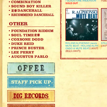
/ GLADSTONE ANDERSON
円(税
SOLD OUT
ROLAND ALPHONSO meets
STIL
MUTE BEAT / ROLAND ALPH
190
ONSO & MUTE BEAT
2,800円
(税込3,080円)