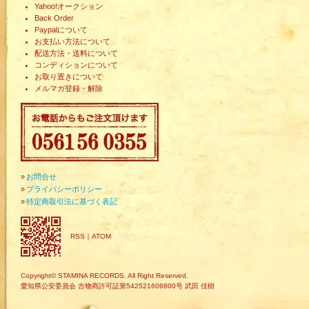
Yahoo!オークション
Back Order
Paypalについて
お支払い方法について
配送方法・送料について
コンディションについて
お取り置きについて
メルマガ登録・解除
»
お問合せ
»
プライバシーポリシー
»
特定商取引法に基づく表記
RSS
｜
ATOM
Copyright© STAMINA RECORDS. All Right Reserved.
愛知県公安委員会 古物商許可証第542521606800号 武田 佳樹