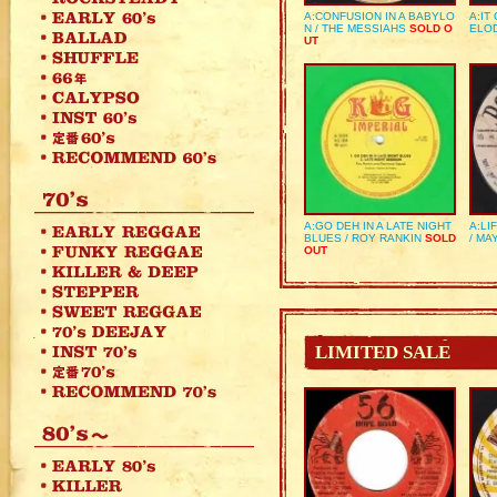
A:CONFUSION IN A BABYLO
A:IT
N / THE MESSIAHS
SOLD O
ELO
UT
A:GO DEH IN A LATE NIGHT
A:LI
BLUES / ROY RANKIN
SOLD
/ MA
OUT
LIMITED SALE