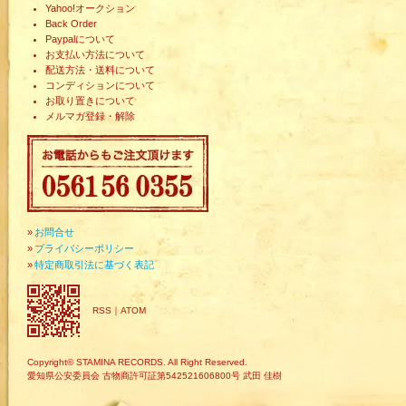
Yahoo!オークション
Back Order
Paypalについて
お支払い方法について
配送方法・送料について
コンディションについて
お取り置きについて
メルマガ登録・解除
»
お問合せ
»
プライバシーポリシー
»
特定商取引法に基づく表記
RSS
｜
ATOM
Copyright© STAMINA RECORDS. All Right Reserved.
愛知県公安委員会 古物商許可証第542521606800号 武田 佳樹