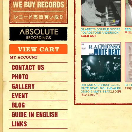
GLADDY’S DOUBLE SCORE
REDU
/ GLADSTONE ANDERSON
円(税
SOLD OUT
ROLAND ALPHONSO meets
STIL
MUTE BEAT / ROLAND ALPH
190
ONSO & MUTE BEAT
2,800円
(税込3,080円)