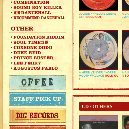
JOGGIN / FREDDIE McGRE
A:CA
GOR
SOLD OUT
EWA
A:HERB VENDER / HORSE
A:AN
MOUTH WALLACE
SOLD OU
N
SO
T
CD / OTHERS