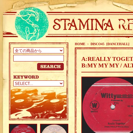
HOME
>
DISCO45 [DANCEHALL]
A:REALLY TOGET
B:MY MY MY / A