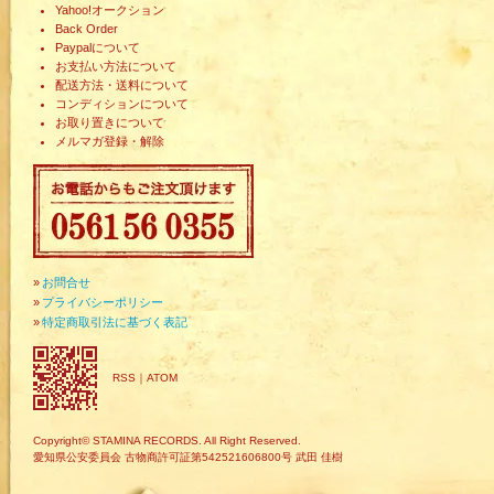
Yahoo!オークション
Back Order
Paypalについて
お支払い方法について
配送方法・送料について
コンディションについて
お取り置きについて
メルマガ登録・解除
»
お問合せ
»
プライバシーポリシー
»
特定商取引法に基づく表記
RSS
｜
ATOM
Copyright© STAMINA RECORDS. All Right Reserved.
愛知県公安委員会 古物商許可証第542521606800号 武田 佳樹