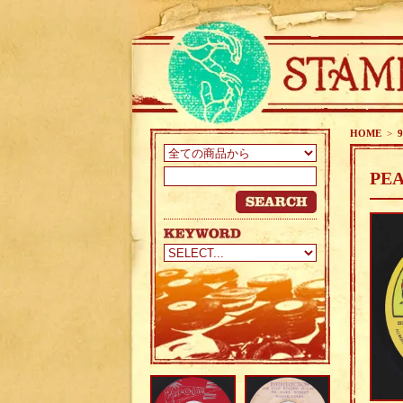
HOME
>
9
PEA