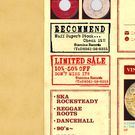
こ
こ
VI
A:CONF
N / TH
UT