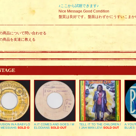
♪ここから試聴できます♪
Nice Message.Good Condition
盤質は良好です。盤面はわずかにうすいこまか
の商品について問い合わせる
の商品を友達に教える
NTAGE
USION IN A BABYLO
A:IT COMES AND GOES / M
TELL IT TO THE CHILDREN /
A:YOU’
E MESSIAHS
SOLD O
ELODIANS
SOLD OUT
I JAH MAN LEVI
SOLD OUT
BLUES