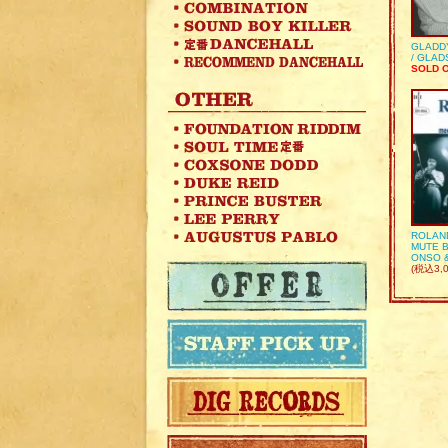
GLADD
/ GLA
SOLD 
ROLAN
MUTE B
ONSO 
(税込3,