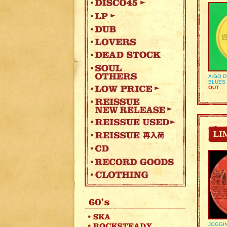
A:GO D
BLUES 
OUT
LI
JOGGIN