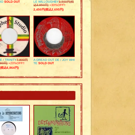
DO
SOLD OUT
LE WILLOUGHBY
3,500円(税
込3,850円)
»30%OFF!!
2,450円(税込2,695円)
E / TRINITY
7,800円
A:DREAD OUT DE / JOY WHI
80円)
»20%OFF!!
TE
SOLD OUT
(税込6,864円)