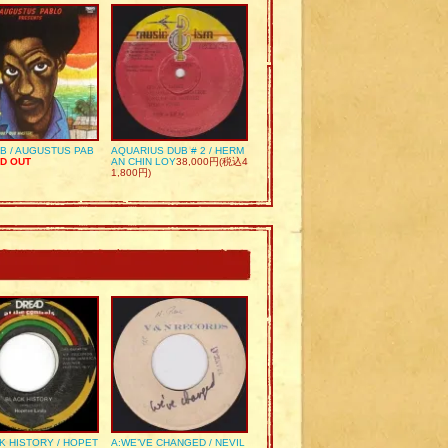
UB / AUGUSTUS PAB
AQUARIUS DUB # 2 / HERM
D OUT
AN CHIN LOY
38,000円(税込4
1,800円)
K HISTORY / HOPET
A:WE’VE CHANGED / NEVIL