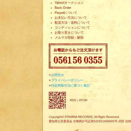
Yahoo!オークション
Back Order
Paypalについて
お支払い方法について
配送方法・送料について
コンディションについて
お取り置きについて
メルマガ登録・解除
»
お問合せ
»
プライバシーポリシー
»
特定商取引法に基づく表記
RSS
｜
ATOM
Copyright© STAMINA RECORDS. All Right Reserved.
愛知県公安委員会 古物商許可証第542521606800号 武田 佳樹