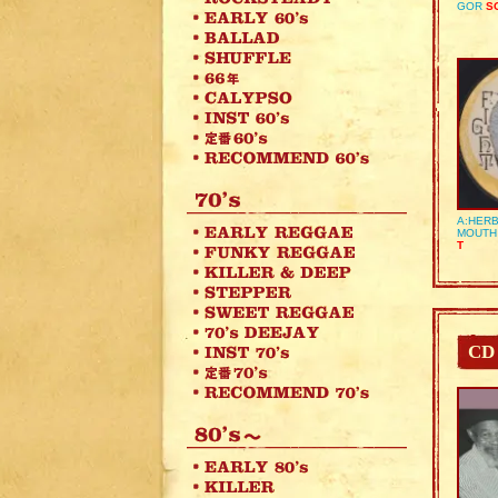
GOR
SO
A:HERB
MOUTH
T
CD