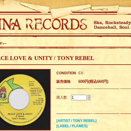
0's～
CE LOVE & UNITY / TONY REBEL
CONDITION
EX-
600円(税込660円)
販売価格
購入数
[ARTIST / TONY REBEL]
[LABEL / FLAMES]