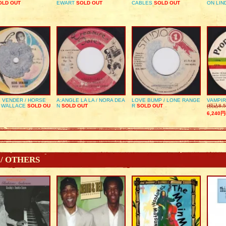
LD OUT
EWART
SOLD OUT
CABLES
SOLD OUT
ON LIN
 VENDER / HORSE
A:ANGLE LA LA / NORA DEA
LOVE BUMP / LONE RANGE
VAMPIR
 WALLACE
SOLD OU
N
SOLD OUT
R
SOLD OUT
(税込8,5
6,240円
 / OTHERS