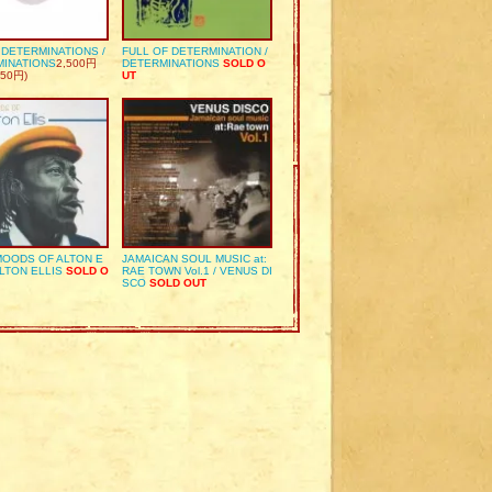
S DETERMINATIONS /
FULL OF DETERMINATION /
MINATIONS
2,500円
DETERMINATIONS
SOLD O
50円)
UT
OODS OF ALTON E
JAMAICAN SOUL MUSIC at:
ALTON ELLIS
SOLD O
RAE TOWN Vol.1 / VENUS DI
SCO
SOLD OUT