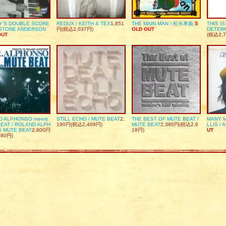
Y’S DOUBLE SCORE
REDUX / KEITH & TEX
1,851
THE MAIN MAN / 松永孝義
S
THIS I
DSTONE ANDERSON
円(税込2,037円)
OLD OUT
DETER
OUT
(税込2,7
D ALPHONSO meets
STILL ECHO / MUTE BEAT
2,
THE BEST OF MUTE BEAT /
MANY M
EAT / ROLAND ALPH
190円(税込2,409円)
MUTE BEAT
2,380円(税込2,6
LLIS / 
& MUTE BEAT
2,800円
18円)
UT
080円)