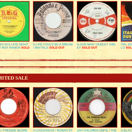
EH IN A LATE NIGHT
A:LIFE COULD BE A DREAM
A:GUN MAN / DUDLEY SIBL
ITAL D
/ ROY RANKIN
SOLD
/ MAYTALS
SOLD OUT
EY
SOLD OUT
LO
SOL
MITED SALE
 / FREDDIE McGRE
A:CASSANOVA / ROMAN ST
JAH CHILDREN UNITE / THE
A:BLAC