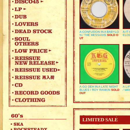
A:CONFUSION IN A BABYLO
A:IT
N / THE MESSIAHS
SOLD O
ELO
UT
A:GO DEH IN A LATE NIGHT
A:LI
BLUES / ROY RANKIN
SOLD
/ MA
OUT
LIMITED SALE