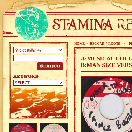
HOME
>
REGGAE / ROOTS
>
PR
A:MUSICAL COLL
B:MAN SIZE VERS