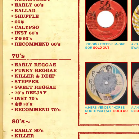
JOGGIN / FREDDIE McGRE
A:CA
GOR
SOLD OUT
EWA
A:HERB VENDER / HORSE
A:AN
MOUTH WALLACE
SOLD OU
N
SO
T