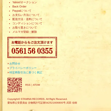
Yahoo!オークション
Back Order
Paypalについて
お支払い方法について
配送方法・送料について
コンディションについて
お取り置きについて
メルマガ登録・解除
»
お問合せ
»
プライバシーポリシー
»
特定商取引法に基づく表記
RSS
｜
ATOM
Copyright© STAMINA RECORDS. All Right Reserved.
愛知県公安委員会 古物商許可証第542521606800号 武田 佳樹