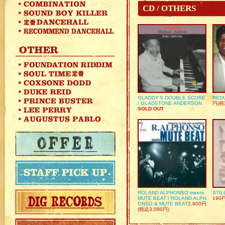
CD / OTHERS
GLADDY’S DOUBLE SCORE
REDU
/ GLADSTONE ANDERSON
円(税
SOLD OUT
ROLAND ALPHONSO meets
STIL
MUTE BEAT / ROLAND ALPH
190
ONSO & MUTE BEAT
2,800円
(税込3,080円)