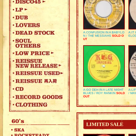
A:CONFUSION IN A BABYLO
A:IT
N / THE MESSIAHS
SOLD O
ELO
UT
A:GO DEH IN A LATE NIGHT
A:LI
BLUES / ROY RANKIN
SOLD
/ MA
OUT
LIMITED SALE