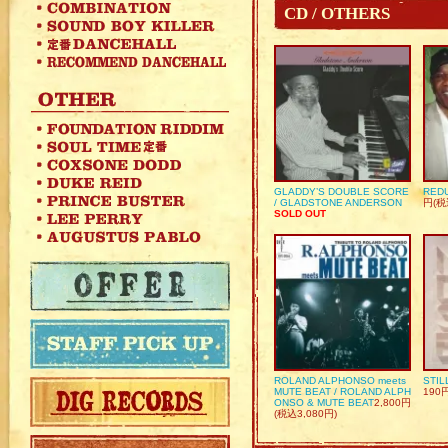
CD / OTHERS
GLADDY’S DOUBLE SCORE
REDU
/ GLADSTONE ANDERSON
円(税
SOLD OUT
ROLAND ALPHONSO meets
STIL
MUTE BEAT / ROLAND ALPH
190
ONSO & MUTE BEAT
2,800円
(税込3,080円)