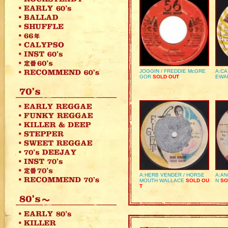
JOGGIN / FREDDIE McGRE
A:CA
GOR
SOLD OUT
EWA
A:HERB VENDER / HORSE
A:AN
MOUTH WALLACE
SOLD OU
N
SO
T