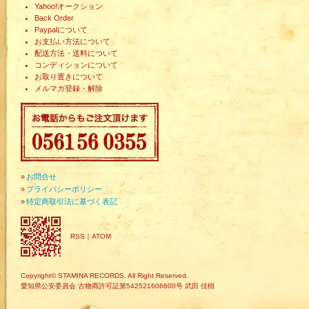
Yahoo!オークション
Back Order
Paypalについて
お支払い方法について
配送方法・送料について
コンディションについて
お取り置きについて
メルマガ登録・解除
»
お問合せ
»
プライバシーポリシー
»
特定商取引法に基づく表記
RSS
｜
ATOM
Copyright© STAMINA RECORDS. All Right Reserved.
愛知県公安委員会 古物商許可証第542521606800号 武田 佳樹