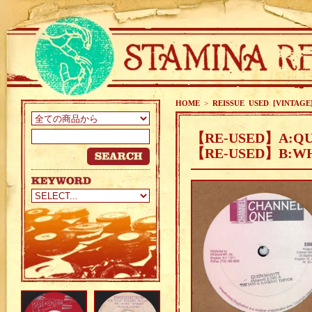
HOME
>
REISSUE USED [VINTAGE
【RE-USED】A:QUE
【RE-USED】B:WHE