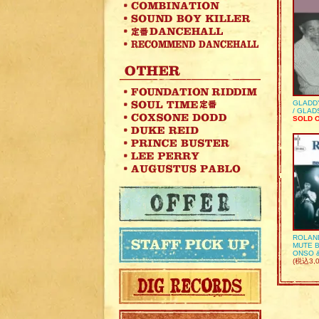
GLADD
/ GLA
SOLD 
ROLAN
MUTE B
ONSO 
(税込3,