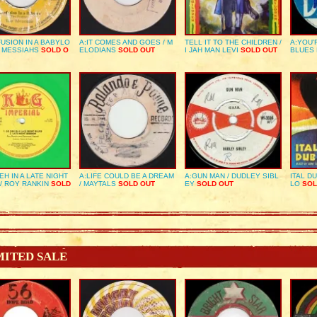
USION IN A BABYLO
A:IT COMES AND GOES / M
TELL IT TO THE CHILDREN /
A:YOU’
E MESSIAHS
SOLD O
ELODIANS
SOLD OUT
I JAH MAN LEVI
SOLD OUT
BLUES
EH IN A LATE NIGHT
A:LIFE COULD BE A DREAM
A:GUN MAN / DUDLEY SIBL
ITAL D
/ ROY RANKIN
SOLD
/ MAYTALS
SOLD OUT
EY
SOLD OUT
LO
SOL
MITED SALE