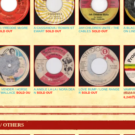
 / FREDDIE McGRE
A:CASSANOVA / ROMAN ST
JAH CHILDREN UNITE / THE
A:BLAC
LD OUT
EWART
SOLD OUT
CABLES
SOLD OUT
ON LIN
 VENDER / HORSE
A:ANGLE LA LA / NORA DEA
LOVE BUMP / LONE RANGE
VAMPIR
 WALLACE
SOLD OU
N
SOLD OUT
R
SOLD OUT
(税込8,5
6,240円
 / OTHERS