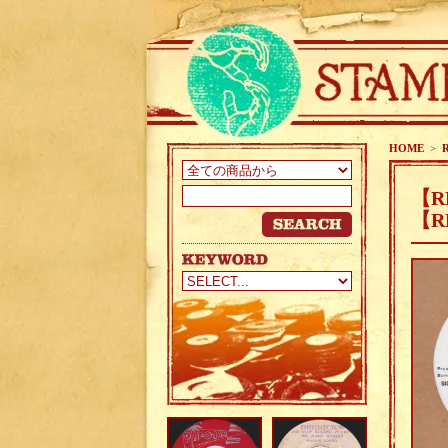
HOME
>
【RE
【R