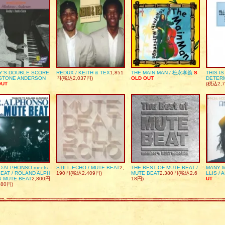
Y’S DOUBLE SCORE
REDUX / KEITH & TEX
1,851
THE MAIN MAN / 松永孝義
S
THIS I
DSTONE ANDERSON
円(税込2,037円)
OLD OUT
DETER
OUT
(税込2,7
D ALPHONSO meets
STILL ECHO / MUTE BEAT
2,
THE BEST OF MUTE BEAT /
MANY M
EAT / ROLAND ALPH
190円(税込2,409円)
MUTE BEAT
2,380円(税込2,6
LLIS / 
& MUTE BEAT
2,800円
18円)
UT
080円)