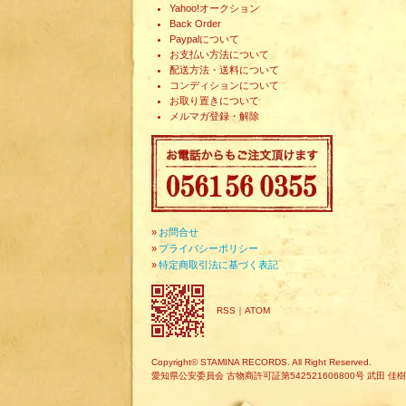
Yahoo!オークション
Back Order
Paypalについて
お支払い方法について
配送方法・送料について
コンディションについて
お取り置きについて
メルマガ登録・解除
»
お問合せ
»
プライバシーポリシー
»
特定商取引法に基づく表記
RSS
｜
ATOM
Copyright© STAMINA RECORDS. All Right Reserved.
愛知県公安委員会 古物商許可証第542521606800号 武田 佳樹