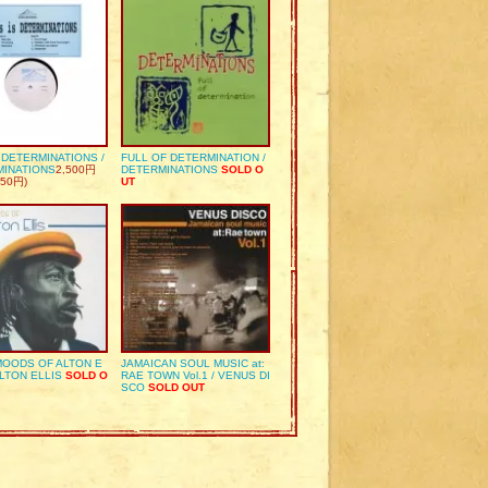
S DETERMINATIONS /
FULL OF DETERMINATION /
MINATIONS
2,500円
DETERMINATIONS
SOLD O
50円)
UT
OODS OF ALTON E
JAMAICAN SOUL MUSIC at:
ALTON ELLIS
SOLD O
RAE TOWN Vol.1 / VENUS DI
SCO
SOLD OUT