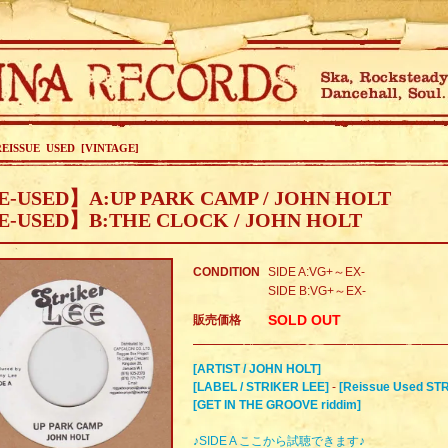
REISSUE USED [VINTAGE]
-USED】A:UP PARK CAMP / JOHN HOLT
E-USED】B:THE CLOCK / JOHN HOLT
CONDITION
SIDE A:VG+～EX-
SIDE B:VG+～EX-
SOLD OUT
販売価格
[ARTIST / JOHN HOLT]
[LABEL / STRIKER LEE]
-
[Reissue Used ST
[GET IN THE GROOVE riddim]
♪SIDE A ここから試聴できます♪