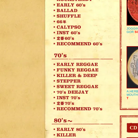
JOGGIN
GOR
SO
A:HERB
MOUTH
T
CD