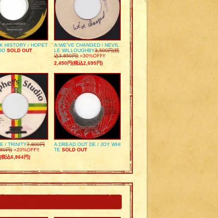
K HISTORY / HOPET
A:WE’VE CHANGED / NEVIL
DO
SOLD OUT
LE WILLOUGHBY
3,500円(税
込3,850円)
»30%OFF!!
2,450円(税込2,695円)
E / TRINITY
7,800円
A:DREAD OUT DE / JOY WHI
80円)
»20%OFF!!
TE
SOLD OUT
(税込6,864円)