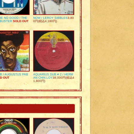
RE NO GOOD / THE
NOW / LEROY SIBBLES
3,80
 BUSTER
SOLD OUT
0円(税込4,180円)
UB / AUGUSTUS PAB
AQUARIUS DUB # 2 / HERM
D OUT
AN CHIN LOY
38,000円(税込4
1,800円)