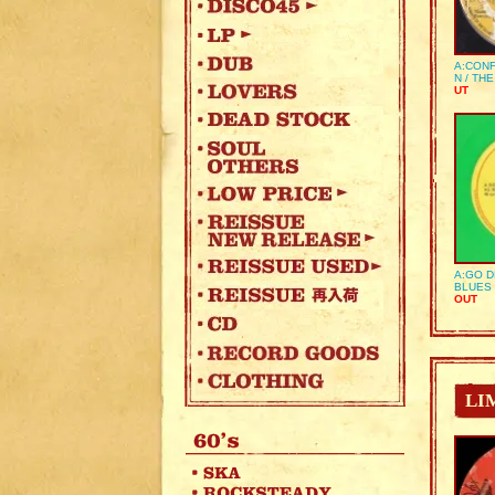
A:CONF
N / TH
UT
A:GO D
BLUES 
OUT
LI