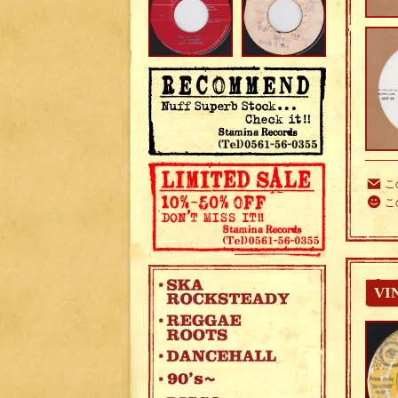
こ
こ
VI