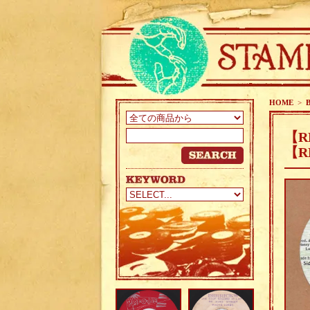
HOME
>
【R
【R