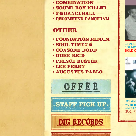
GLADD
/ GLA
SOLD 
ROLAN
MUTE B
ONSO 
(税込3,