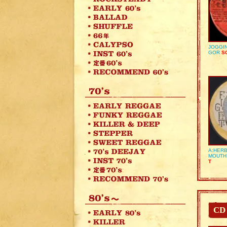
JOGGIN
GOR
SO
A:HERB
MOUTH
T
CD