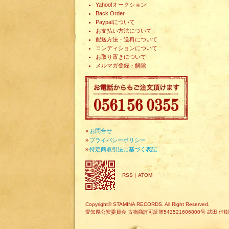
Yahoo!オークション
Back Order
Paypalについて
お支払い方法について
配送方法・送料について
コンディションについて
お取り置きについて
メルマガ登録・解除
»
お問合せ
»
プライバシーポリシー
»
特定商取引法に基づく表記
RSS
｜
ATOM
Copyright© STAMINA RECORDS. All Right Reserved.
愛知県公安委員会 古物商許可証第542521606800号 武田 佳樹