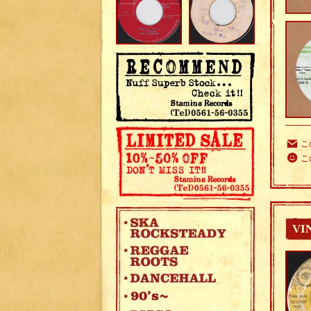
こ
こ
VI