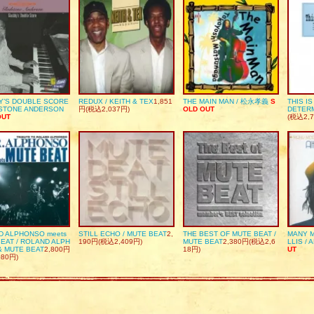
Y’S DOUBLE SCORE
REDUX / KEITH & TEX
1,851
THE MAIN MAN / 松永孝義
S
THIS I
DSTONE ANDERSON
円(税込2,037円)
OLD OUT
DETER
OUT
(税込2,7
D ALPHONSO meets
STILL ECHO / MUTE BEAT
2,
THE BEST OF MUTE BEAT /
MANY M
EAT / ROLAND ALPH
190円(税込2,409円)
MUTE BEAT
2,380円(税込2,6
LLIS / 
& MUTE BEAT
2,800円
18円)
UT
080円)