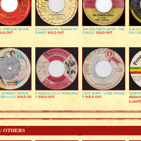
 / FREDDIE McGRE
A:CASSANOVA / ROMAN ST
JAH CHILDREN UNITE / THE
A:BLAC
LD OUT
EWART
SOLD OUT
CABLES
SOLD OUT
ON LIN
 VENDER / HORSE
A:ANGLE LA LA / NORA DEA
LOVE BUMP / LONE RANGE
VAMPIR
 WALLACE
SOLD OU
N
SOLD OUT
R
SOLD OUT
(税込8,5
6,240円
 / OTHERS