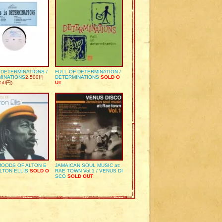
S DETERMINATIONS /
FULL OF DETERMINATION /
MINATIONS
2,500円
DETERMINATIONS
SOLD O
50円)
UT
OODS OF ALTON E
JAMAICAN SOUL MUSIC at:
ALTON ELLIS
SOLD O
RAE TOWN Vol.1 / VENUS DI
SCO
SOLD OUT