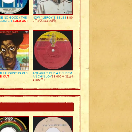
RE NO GOOD / THE
NOW / LEROY SIBBLES
3,80
 BUSTER
SOLD OUT
0円(税込4,180円)
UB / AUGUSTUS PAB
AQUARIUS DUB # 2 / HERM
D OUT
AN CHIN LOY
38,000円(税込4
1,800円)