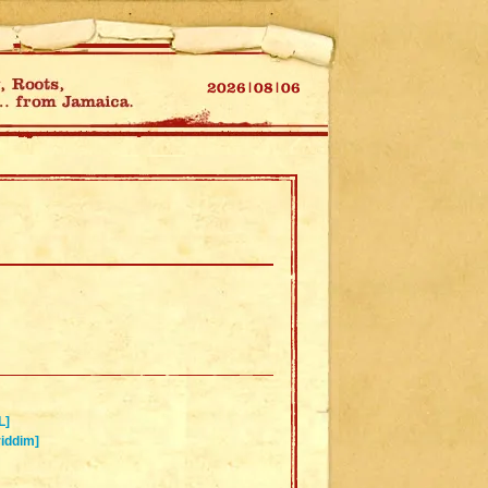
L]
iddim]