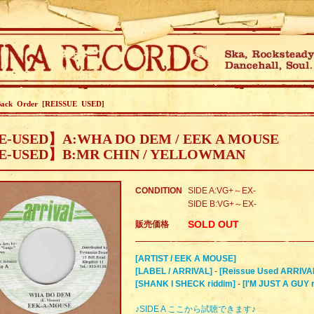
Back Order [REISSUE USED]
E-USED】A:WHA DO DEM / EEK A MOUSE
E-USED】B:MR CHIN / YELLOWMAN
CONDITION
SIDE A:VG+～EX-
SIDE B:VG+～EX-
SOLD OUT
販売価格
[ARTIST / EEK A MOUSE]
[LABEL / ARRIVAL]
-
[Reissue Used ARRIVA
[SHANK I SHECK riddim]
-
[I'M JUST A GUY r
♪SIDE A ここから試聴できます♪