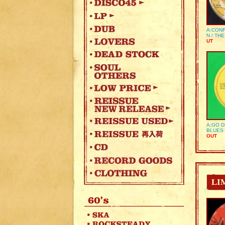
A:CONF
N / TH
UT
A:GO D
BLUES 
OUT
LI