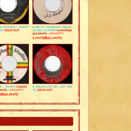
K HISTORY / HOPET
A:WE’VE CHANGED / NEVIL
DO
SOLD OUT
LE WILLOUGHBY
3,500円(税
込3,850円)
»30%OFF!!
2,450円(税込2,695円)
E / TRINITY
7,800円
A:DREAD OUT DE / JOY WHI
80円)
»20%OFF!!
TE
SOLD OUT
(税込6,864円)