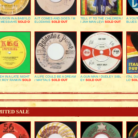
USION IN A BABYLO
A:IT COMES AND GOES / M
TELL IT TO THE CHILDREN /
A:YOU’
E MESSIAHS
SOLD O
ELODIANS
SOLD OUT
I JAH MAN LEVI
SOLD OUT
BLUES
EH IN A LATE NIGHT
A:LIFE COULD BE A DREAM
A:GUN MAN / DUDLEY SIBL
ITAL D
/ ROY RANKIN
SOLD
/ MAYTALS
SOLD OUT
EY
SOLD OUT
LO
SOL
MITED SALE