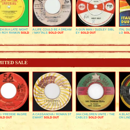
EH IN A LATE NIGHT
A:LIFE COULD BE A DREAM
A:GUN MAN / DUDLEY SIBL
ITAL D
/ ROY RANKIN
SOLD
/ MAYTALS
SOLD OUT
EY
SOLD OUT
LO
SOL
MITED SALE
 / FREDDIE McGRE
A:CASSANOVA / ROMAN ST
JAH CHILDREN UNITE / THE
A:BLAC
LD OUT
EWART
SOLD OUT
CABLES
SOLD OUT
ON LIN