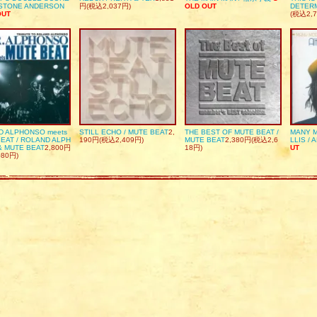
DSTONE ANDERSON
円(税込2,037円)
OLD OUT
DETER
OUT
(税込2,7
D ALPHONSO meets
STILL ECHO / MUTE BEAT
2,
THE BEST OF MUTE BEAT /
MANY M
EAT / ROLAND ALPH
190円(税込2,409円)
MUTE BEAT
2,380円(税込2,6
LLIS / 
& MUTE BEAT
2,800円
18円)
UT
080円)