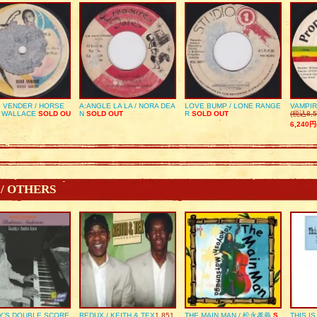
 VENDER / HORSE
A:ANGLE LA LA / NORA DEA
LOVE BUMP / LONE RANGE
VAMPIR
 WALLACE
SOLD OU
N
SOLD OUT
R
SOLD OUT
(税込8,5
6,240円
 / OTHERS
Y’S DOUBLE SCORE
REDUX / KEITH & TEX
1,851
THE MAIN MAN / 松永孝義
S
THIS I