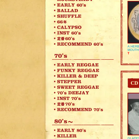
A:HERB
MOUTH
T
CD
GLADD