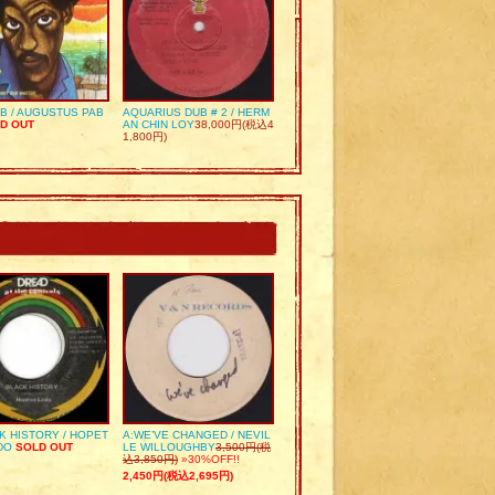
UB / AUGUSTUS PAB
AQUARIUS DUB # 2 / HERM
D OUT
AN CHIN LOY
38,000円(税込4
1,800円)
K HISTORY / HOPET
A:WE’VE CHANGED / NEVIL
DO
SOLD OUT
LE WILLOUGHBY
3,500円(税
込3,850円)
»30%OFF!!
2,450円(税込2,695円)