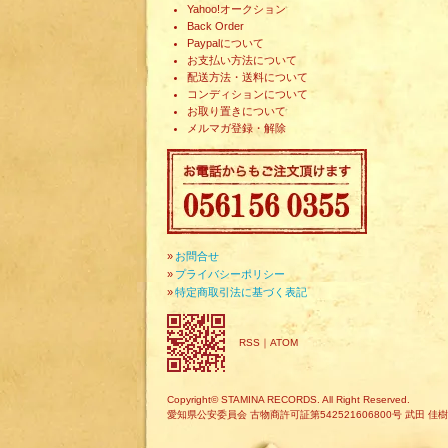
Yahoo!オークション
Back Order
Paypalについて
お支払い方法について
配送方法・送料について
コンディションについて
お取り置きについて
メルマガ登録・解除
»
お問合せ
»
プライバシーポリシー
»
特定商取引法に基づく表記
RSS
｜
ATOM
Copyright© STAMINA RECORDS. All Right Reserved.
愛知県公安委員会 古物商許可証第542521606800号 武田 佳樹