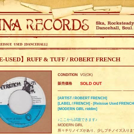
REISSUE USED [DANCEHALL]
-USED】RUFF & TUFF / ROBERT FRENCH
CONDITION
VG(OK)
SOLD OUT
販売価格
[ARTIST / ROBERT FRENCH]
[LABEL / FRENCH]
-
[Reissue Used FRENCH
[MODERN GIRL riddim]
♪ここから試聴できます♪
MODERN GIRL
所々チリノイズがあり、少しプチノイズ入りま