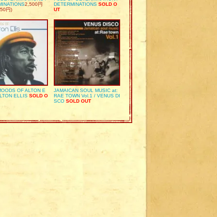
MINATIONS
2,500円
DETERMINATIONS
SOLD O
50円)
UT
OODS OF ALTON E
JAMAICAN SOUL MUSIC at:
ALTON ELLIS
SOLD O
RAE TOWN Vol.1 / VENUS DI
SCO
SOLD OUT