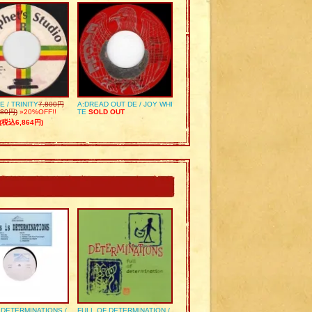
E / TRINITY
7,800円
A:DREAD OUT DE / JOY WHI
80円)
»20%OFF!!
TE
SOLD OUT
(税込6,864円)
S DETERMINATIONS /
FULL OF DETERMINATION /