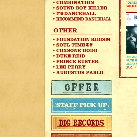
/ GLA
SOLD 
ROLAN
MUTE B
ONSO 
(税込3,