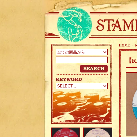
HOME
>
【RE