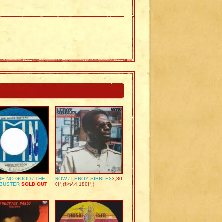
RE NO GOOD / THE
NOW / LEROY SIBBLES
3,80
 BUSTER
SOLD OUT
0円(税込4,180円)