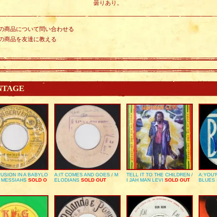
曇りあり。
の商品について問い合わせる
の商品を友達に教える
NTAGE
USION IN A BABYLO
A:IT COMES AND GOES / M
TELL IT TO THE CHILDREN /
A:YOU’
E MESSIAHS
SOLD O
ELODIANS
SOLD OUT
I JAH MAN LEVI
SOLD OUT
BLUES