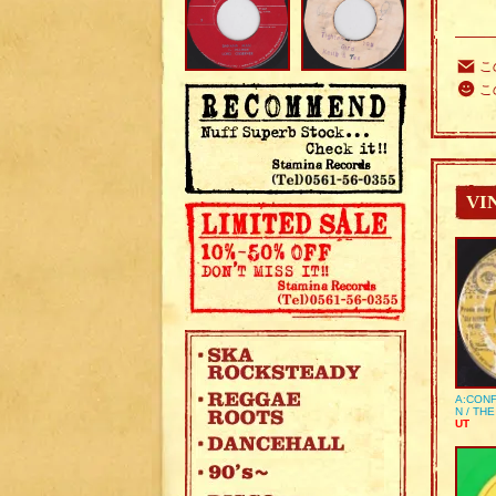
こ
こ
VI
A:CONF
N / TH
UT