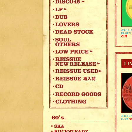
A:GO D
BLUES 
OUT
LI
JOGGIN
GOR
SO