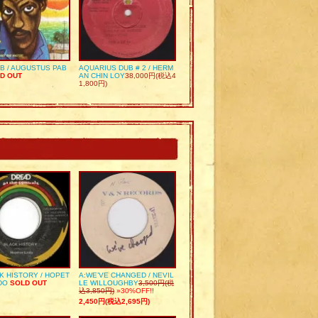
UB / AUGUSTUS PAB
AQUARIUS DUB # 2 / HERM
D OUT
AN CHIN LOY
38,000円(税込4
1,800円)
K HISTORY / HOPET
A:WE’VE CHANGED / NEVIL
DO
SOLD OUT
LE WILLOUGHBY
3,500円(税
込3,850円)
»30%OFF!!
2,450円(税込2,695円)