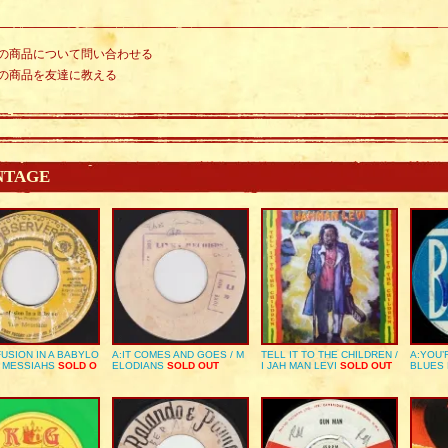
の商品について問い合わせる
の商品を友達に教える
NTAGE
USION IN A BABYLO
A:IT COMES AND GOES / M
TELL IT TO THE CHILDREN /
A:YOU’
E MESSIAHS
SOLD O
ELODIANS
SOLD OUT
I JAH MAN LEVI
SOLD OUT
BLUES