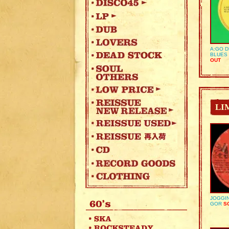
A:GO D
BLUES 
OUT
LI
JOGGIN
GOR
SO