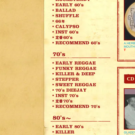
A:HERB
MOUTH
T
CD
GLADD