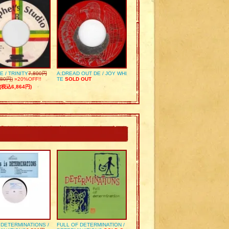
E / TRINITY
7,800円
A:DREAD OUT DE / JOY WHI
80円)
»20%OFF!!
TE
SOLD OUT
(税込6,864円)
S DETERMINATIONS /
FULL OF DETERMINATION /