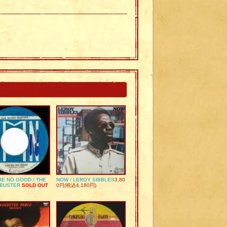
RE NO GOOD / THE
NOW / LEROY SIBBLES
3,80
 BUSTER
SOLD OUT
0円(税込4,180円)