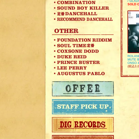
/ GLA
SOLD 
ROLAN
MUTE B
ONSO 
(税込3,