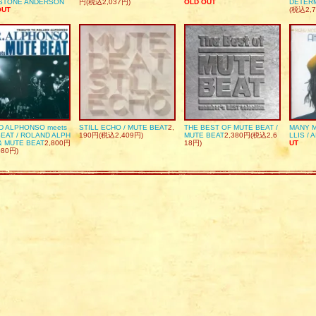
DSTONE ANDERSON
円(税込2,037円)
OLD OUT
DETER
OUT
(税込2,7
D ALPHONSO meets
STILL ECHO / MUTE BEAT
2,
THE BEST OF MUTE BEAT /
MANY M
EAT / ROLAND ALPH
190円(税込2,409円)
MUTE BEAT
2,380円(税込2,6
LLIS / 
& MUTE BEAT
2,800円
18円)
UT
080円)