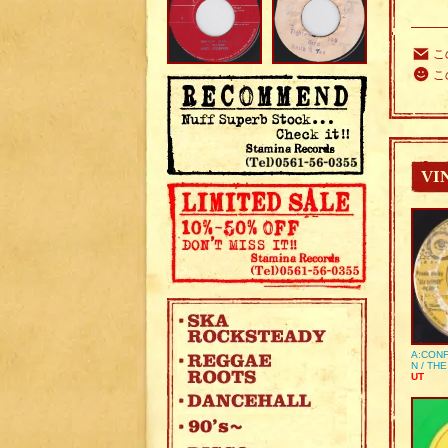
こ
こ
VI
A:CONF
N / TH
UT