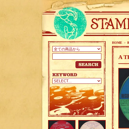
HOME
>
A T