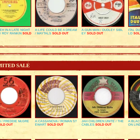
EH IN A LATE NIGHT
A:LIFE COULD BE A DREAM
A:GUN MAN / DUDLEY SIBL
ITAL D
/ ROY RANKIN
SOLD
/ MAYTALS
SOLD OUT
EY
SOLD OUT
LO
SOL
MITED SALE
 / FREDDIE McGRE
A:CASSANOVA / ROMAN ST
JAH CHILDREN UNITE / THE
A:BLAC
LD OUT
EWART
SOLD OUT
CABLES
SOLD OUT
ON LIN