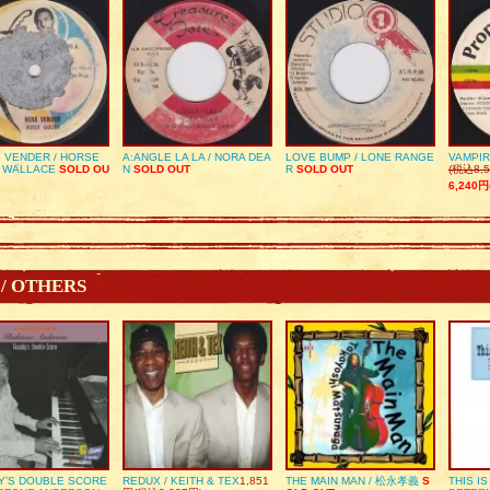
 VENDER / HORSE
A:ANGLE LA LA / NORA DEA
LOVE BUMP / LONE RANGE
VAMPIR
 WALLACE
SOLD OU
N
SOLD OUT
R
SOLD OUT
(税込8,5
6,240円
 / OTHERS
Y’S DOUBLE SCORE
REDUX / KEITH & TEX
1,851
THE MAIN MAN / 松永孝義
S
THIS I