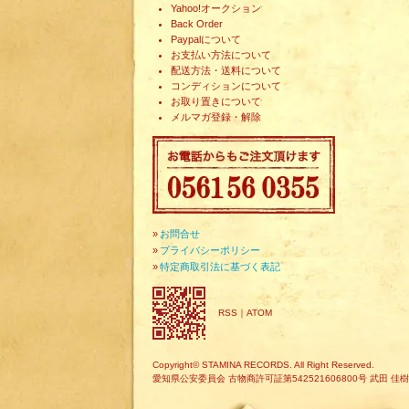
Yahoo!オークション
Back Order
Paypalについて
お支払い方法について
配送方法・送料について
コンディションについて
お取り置きについて
メルマガ登録・解除
»
お問合せ
»
プライバシーポリシー
»
特定商取引法に基づく表記
RSS
｜
ATOM
Copyright© STAMINA RECORDS. All Right Reserved.
愛知県公安委員会 古物商許可証第542521606800号 武田 佳樹