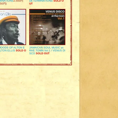
MINATIONS
2,500円
DETERMINATIONS
SOLD O
50円)
UT
OODS OF ALTON E
JAMAICAN SOUL MUSIC at:
ALTON ELLIS
SOLD O
RAE TOWN Vol.1 / VENUS DI
SCO
SOLD OUT