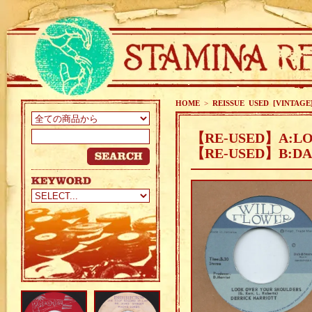
HOME
>
REISSUE USED [VINTAGE
【RE-USED】A:LO
【RE-USED】B:DA