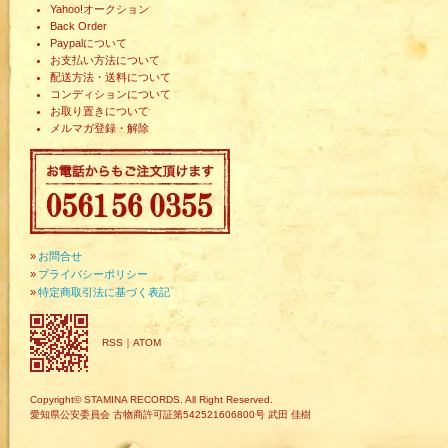
Yahoo!オークション
Back Order
Paypalについて
お支払い方法について
配送方法・送料について
コンディションについて
お取り置きについて
メルマガ登録・解除
»
お問合せ
»
プライバシーポリシー
»
特定商取引法に基づく表記
RSS
｜
ATOM
Copyright© STAMINA RECORDS. All Right Reserved.
愛知県公安委員会 古物商許可証第542521606800号 武田 佳樹