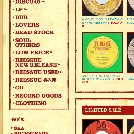
A:CONFUSION IN A BABYLO
A:IT
N / THE MESSIAHS
SOLD O
ELO
UT
A:GO DEH IN A LATE NIGHT
A:LI
BLUES / ROY RANKIN
SOLD
/ MA
OUT
LIMITED SALE