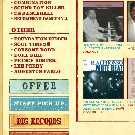
GLADDY’S DOUBLE SCORE
REDU
/ GLADSTONE ANDERSON
円(税
SOLD OUT
ROLAND ALPHONSO meets
STIL
MUTE BEAT / ROLAND ALPH
190
ONSO & MUTE BEAT
2,800円
(税込3,080円)