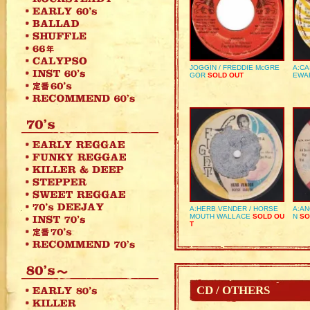
JOGGIN / FREDDIE McGRE
A:CA
GOR
SOLD OUT
EWA
A:HERB VENDER / HORSE
A:AN
MOUTH WALLACE
SOLD OU
N
SO
T
CD / OTHERS