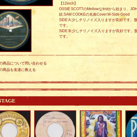
【12inch】
OSSIE SCOTTのMellowなInstから始まり、
続.SAM COOKEの名曲Cover.W-Side Good
SIDE A:少しチリノイズ入りますが良好です
です。
SIDE B:少しチリノイズ入りますが良好です
です。
の商品について問い合わせる
の商品を友達に教える
NTAGE