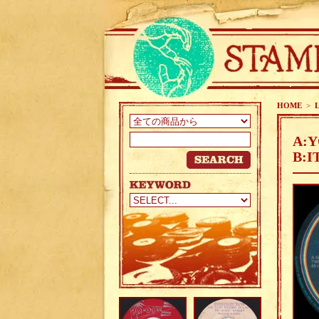
HOME
>
A:Y
B:I