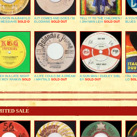
USION IN A BABYLO
A:IT COMES AND GOES / M
TELL IT TO THE CHILDREN /
A:YOU’
E MESSIAHS
SOLD O
ELODIANS
SOLD OUT
I JAH MAN LEVI
SOLD OUT
BLUES
EH IN A LATE NIGHT
A:LIFE COULD BE A DREAM
A:GUN MAN / DUDLEY SIBL
ITAL D
/ ROY RANKIN
SOLD
/ MAYTALS
SOLD OUT
EY
SOLD OUT
LO
SOL
MITED SALE