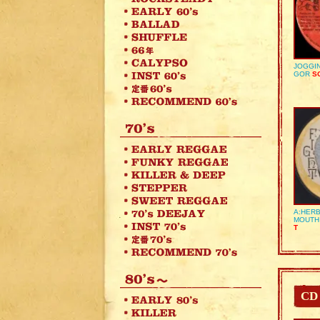
JOGGIN
GOR
SO
A:HERB
MOUTH
T
CD