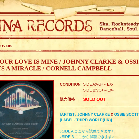
LOVERS
OUR LOVE IS MINE / JOHNNY CLARKE & OSS
TS A MIRACLE / CORNELL CAMPBELL
CONDITION
SIDE A:VG+～EX-
SIDE B:VG+～EX-
SOLD OUT
販売価格
[ARTIST / JOHNNY CLARKE
&
OSSIE SCOTT
[LABEL / THIRD WORLD(UK)]
♪SIDE A ここから試聴できます♪
♪SIDE B ここから試聴できます♪