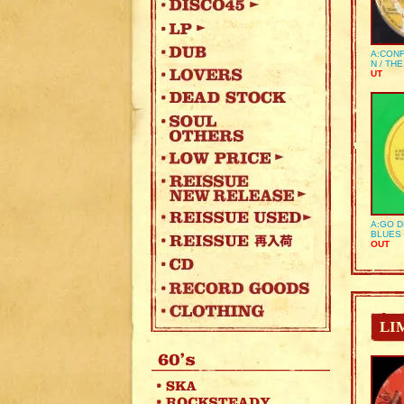
A:CONF
N / TH
UT
A:GO D
BLUES 
OUT
LI