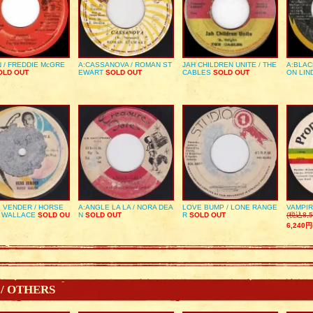
 / FREDDIE McGRE
A:CASSANOVA / ROMAN ST
JAH CHILDREN UNITE / THE
A:BLAC
LD OUT
EWART
SOLD OUT
CABLES
SOLD OUT
ON LIN
 VENDER / HORSE
A:ANGLE LA LA / NORA DEA
LOVE BUMP / LONE RANGE
VAMPIR
 WALLACE
SOLD OU
N
SOLD OUT
R
SOLD OUT
(税込8,5
6,240円
 / OTHERS