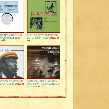
S DETERMINATIONS /
FULL OF DETERMINATION /
MINATIONS
2,500円
DETERMINATIONS
SOLD O
50円)
UT
OODS OF ALTON E
JAMAICAN SOUL MUSIC at:
ALTON ELLIS
SOLD O
RAE TOWN Vol.1 / VENUS DI
SCO
SOLD OUT