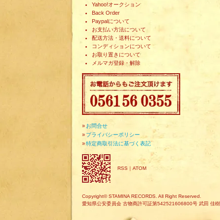
Yahoo!オークション
Back Order
Paypalについて
お支払い方法について
配送方法・送料について
コンディションについて
お取り置きについて
メルマガ登録・解除
»
お問合せ
»
プライバシーポリシー
»
特定商取引法に基づく表記
RSS
｜
ATOM
Copyright© STAMINA RECORDS. All Right Reserved.
愛知県公安委員会 古物商許可証第542521606800号 武田 佳樹