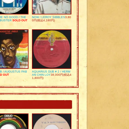
RE NO GOOD / THE
NOW / LEROY SIBBLES
3,80
 BUSTER
SOLD OUT
0円(税込4,180円)
UB / AUGUSTUS PAB
AQUARIUS DUB # 2 / HERM
D OUT
AN CHIN LOY
38,000円(税込4
1,800円)