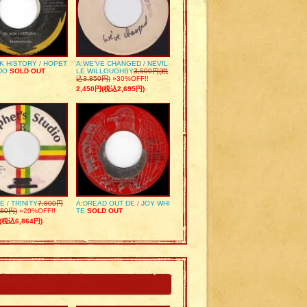
K HISTORY / HOPET
A:WE’VE CHANGED / NEVIL
DO
SOLD OUT
LE WILLOUGHBY
3,500円(税
込3,850円)
»30%OFF!!
2,450円(税込2,695円)
E / TRINITY
7,800円
A:DREAD OUT DE / JOY WHI
80円)
»20%OFF!!
TE
SOLD OUT
(税込6,864円)