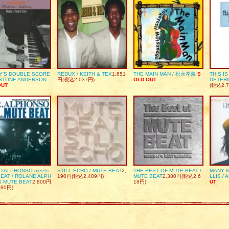
Y’S DOUBLE SCORE
REDUX / KEITH & TEX
1,851
THE MAIN MAN / 松永孝義
S
THIS I
DSTONE ANDERSON
円(税込2,037円)
OLD OUT
DETER
OUT
(税込2,7
D ALPHONSO meets
STILL ECHO / MUTE BEAT
2,
THE BEST OF MUTE BEAT /
MANY M
EAT / ROLAND ALPH
190円(税込2,409円)
MUTE BEAT
2,380円(税込2,6
LLIS / 
& MUTE BEAT
2,800円
18円)
UT
080円)