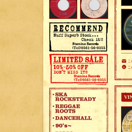
こ
こ
VI