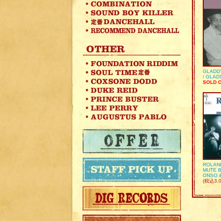
GLADD
/ GLA
SOLD 
ROLAN
MUTE B
ONSO 
(税込3,