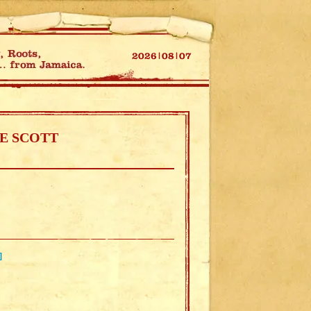
IE SCOTT
]