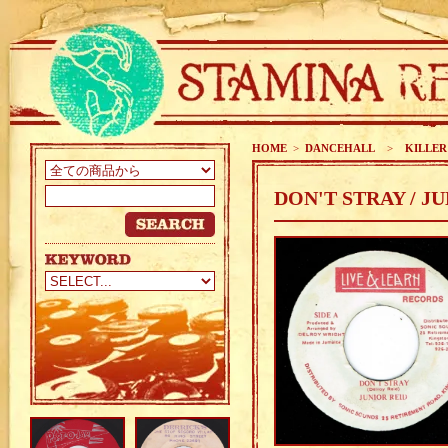
HOME
>
DANCEHALL
>
KILLER
DON'T STRAY / J