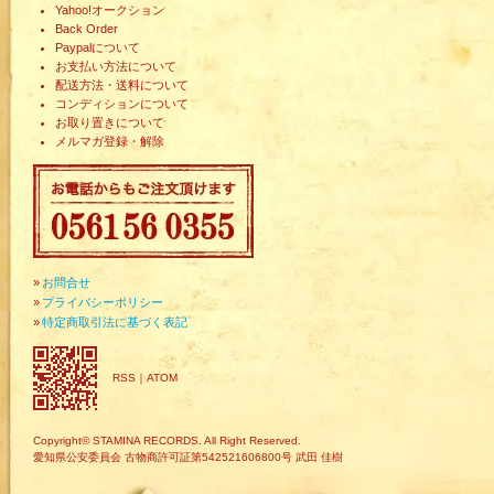
Yahoo!オークション
Back Order
Paypalについて
お支払い方法について
配送方法・送料について
コンディションについて
お取り置きについて
メルマガ登録・解除
»
お問合せ
»
プライバシーポリシー
»
特定商取引法に基づく表記
RSS
｜
ATOM
Copyright© STAMINA RECORDS. All Right Reserved.
愛知県公安委員会 古物商許可証第542521606800号 武田 佳樹