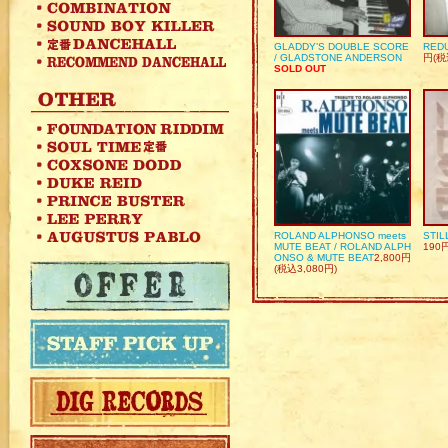
GLADDY’S DOUBLE SCORE
REDU
/ GLADSTONE ANDERSON
円(税
SOLD OUT
ROLAND ALPHONSO meets
STIL
MUTE BEAT / ROLAND ALPH
190
ONSO & MUTE BEAT
2,800円
(税込3,080円)