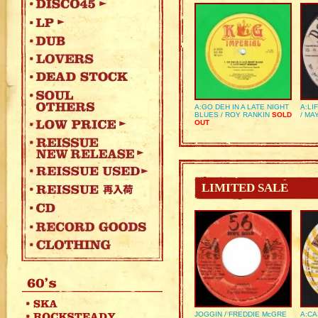
A:GO DEH IN A LATE NIGHT
A:LI
BLUES / ROY RANKIN
SOLD
/ MA
OUT
LIMITED SALE
JOGGIN / FREDDIE McGRE
A:CA