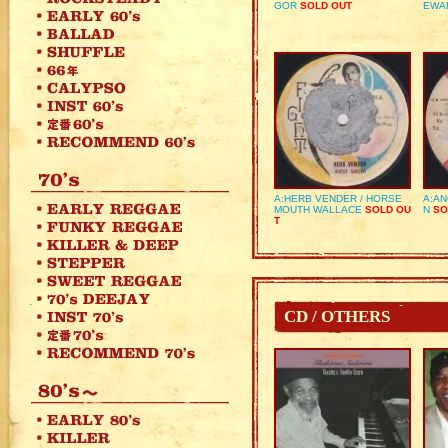
GOR
SOLD OUT
EWA
A:HERB VENDER / HORSE
A:AN
MOUTH WALLACE
SOLD OU
N
SO
T
CD / OTHERS