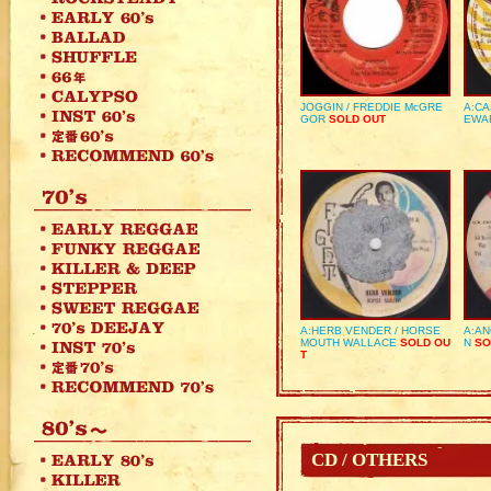
JOGGIN / FREDDIE McGRE
A:CA
GOR
SOLD OUT
EWA
A:HERB VENDER / HORSE
A:AN
MOUTH WALLACE
SOLD OU
N
SO
T
CD / OTHERS