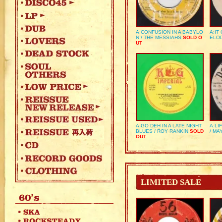
A:CONFUSION IN A BABYLO
A:IT
N / THE MESSIAHS
SOLD O
ELO
UT
A:GO DEH IN A LATE NIGHT
A:LI
BLUES / ROY RANKIN
SOLD
/ MA
OUT
LIMITED SALE