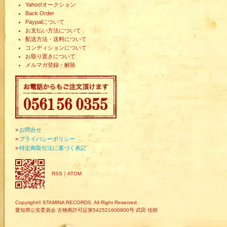
Yahoo!オークション
Back Order
Paypalについて
お支払い方法について
配送方法・送料について
コンディションについて
お取り置きについて
メルマガ登録・解除
»
お問合せ
»
プライバシーポリシー
»
特定商取引法に基づく表記
RSS
｜
ATOM
Copyright© STAMINA RECORDS. All Right Reserved.
愛知県公安委員会 古物商許可証第542521606800号 武田 佳樹