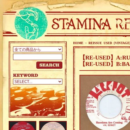
HOME
>
REISSUE USED [VINTAGE
【RE-USED】A:RUS
【RE-USED】B:BANG