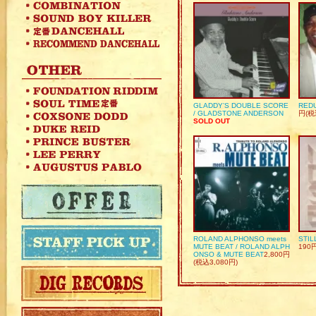
GLADDY’S DOUBLE SCORE
REDU
/ GLADSTONE ANDERSON
円(税
SOLD OUT
ROLAND ALPHONSO meets
STIL
MUTE BEAT / ROLAND ALPH
190
ONSO & MUTE BEAT
2,800円
(税込3,080円)