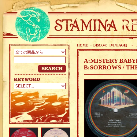
HOME
>
DISCO45 [VINTAGE]
>
K
A:MISTERY BABY
B:SORROWS / TH