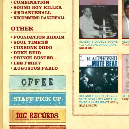
GLADDY’S DOUBLE SCORE
REDU
/ GLADSTONE ANDERSON
円(税
SOLD OUT
ROLAND ALPHONSO meets
STIL
MUTE BEAT / ROLAND ALPH
190
ONSO & MUTE BEAT
2,800円
(税込3,080円)