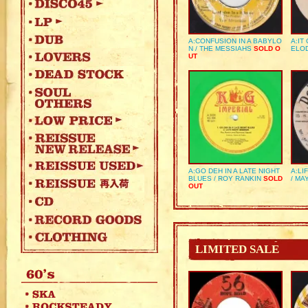
A:CONFUSION IN A BABYLO
A:IT
N / THE MESSIAHS
SOLD O
ELO
UT
A:GO DEH IN A LATE NIGHT
A:LI
BLUES / ROY RANKIN
SOLD
/ MA
OUT
LIMITED SALE