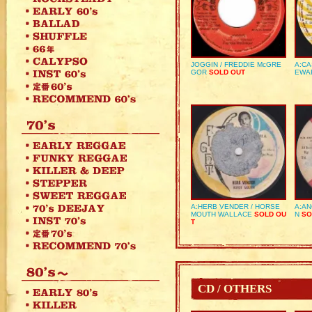
JOGGIN / FREDDIE McGRE
A:CA
GOR
SOLD OUT
EWA
A:HERB VENDER / HORSE
A:AN
MOUTH WALLACE
SOLD OU
N
SO
T
CD / OTHERS