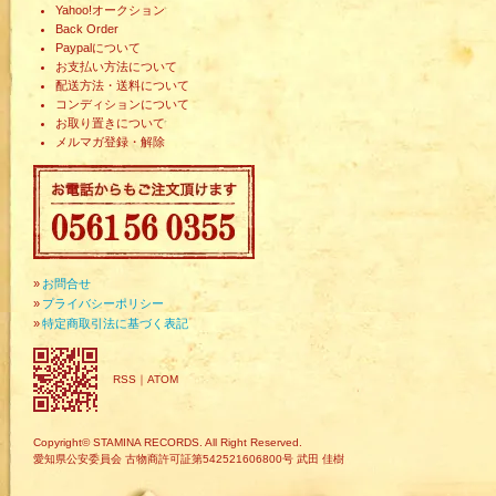
Yahoo!オークション
Back Order
Paypalについて
お支払い方法について
配送方法・送料について
コンディションについて
お取り置きについて
メルマガ登録・解除
»
お問合せ
»
プライバシーポリシー
»
特定商取引法に基づく表記
RSS
｜
ATOM
Copyright© STAMINA RECORDS. All Right Reserved.
愛知県公安委員会 古物商許可証第542521606800号 武田 佳樹