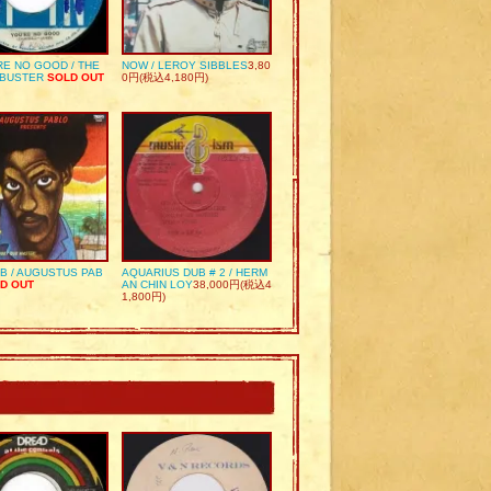
RE NO GOOD / THE
NOW / LEROY SIBBLES
3,80
 BUSTER
SOLD OUT
0円(税込4,180円)
UB / AUGUSTUS PAB
AQUARIUS DUB # 2 / HERM
D OUT
AN CHIN LOY
38,000円(税込4
1,800円)