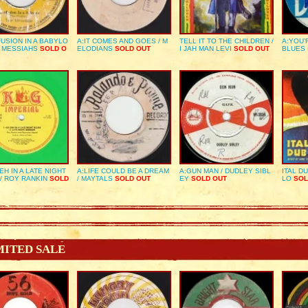
USION IN A BABYLO
A:IT COMES AND GOES / M
TELL IT TO THE CHILDREN /
A:YOU’
E MESSIAHS
SOLD O
ELODIANS
SOLD OUT
I JAH MAN LEVI
SOLD OUT
BLUES
EH IN A LATE NIGHT
A:LIFE COULD BE A DREAM
A:GUN MAN / DUDLEY SIBL
ITAL D
/ ROY RANKIN
SOLD
/ MAYTALS
SOLD OUT
EY
SOLD OUT
LO
SOL
MITED SALE