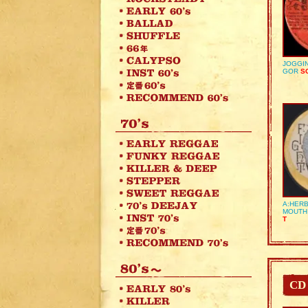
JOGGIN
GOR
SO
A:HERB
MOUTH
T
CD