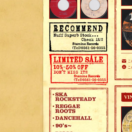
こ
こ
VI