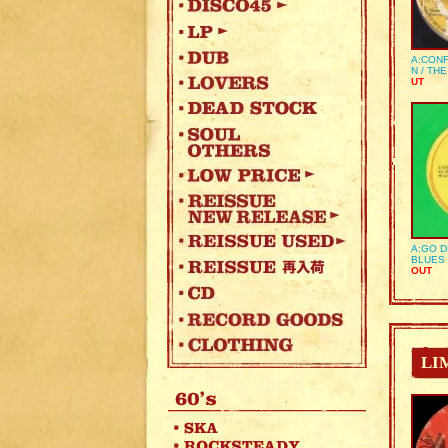
A:CONF
N / TH
UT
A:GO D
BLUES 
OUT
LI