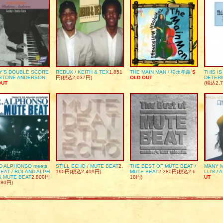
Y’S DOUBLE SCORE
REDUX / KEITH & TEX
1,851
THE MAIN MAN / 松永孝義
S
THIS I
DSTONE ANDERSON
円(税込2,037円)
OLD OUT
DETER
OUT
(税込2,7
D ALPHONSO meets
STILL ECHO / MUTE BEAT
2,
THE BEST OF MUTE BEAT /
MANY M
EAT / ROLAND ALPH
190円(税込2,409円)
MUTE BEAT
2,380円(税込2,6
LLIS / 
& MUTE BEAT
2,800円
18円)
UT
080円)