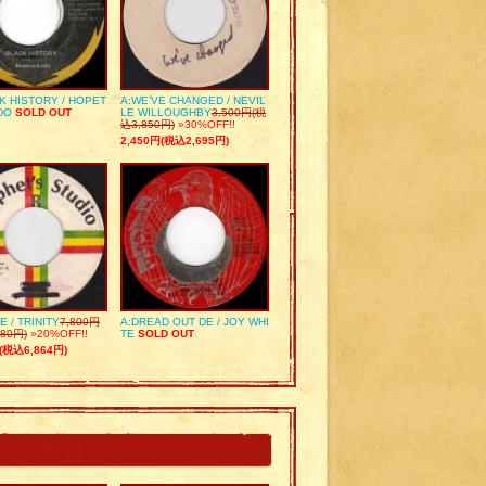
K HISTORY / HOPET
A:WE’VE CHANGED / NEVIL
DO
SOLD OUT
LE WILLOUGHBY
3,500円(税
込3,850円)
»30%OFF!!
2,450円(税込2,695円)
E / TRINITY
7,800円
A:DREAD OUT DE / JOY WHI
80円)
»20%OFF!!
TE
SOLD OUT
(税込6,864円)