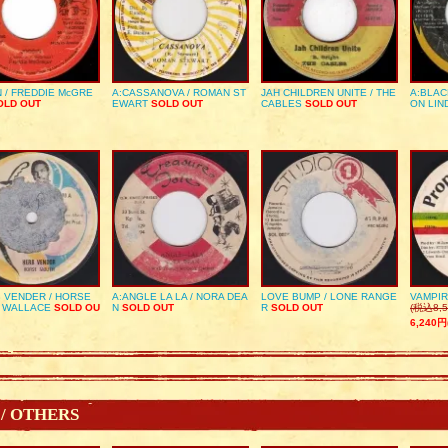
 / FREDDIE McGRE
A:CASSANOVA / ROMAN ST
JAH CHILDREN UNITE / THE
A:BLAC
LD OUT
EWART
SOLD OUT
CABLES
SOLD OUT
ON LIN
 VENDER / HORSE
A:ANGLE LA LA / NORA DEA
LOVE BUMP / LONE RANGE
VAMPIR
 WALLACE
SOLD OU
N
SOLD OUT
R
SOLD OUT
(税込8,5
6,240円
 / OTHERS