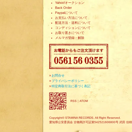
Yahoo!オークション
Back Order
Paypalについて
お支払い方法について
配送方法・送料について
コンディションについて
お取り置きについて
メルマガ登録・解除
»
お問合せ
»
プライバシーポリシー
»
特定商取引法に基づく表記
RSS
｜
ATOM
Copyright© STAMINA RECORDS. All Right Reserved.
愛知県公安委員会 古物商許可証第542521606800号 武田 佳樹