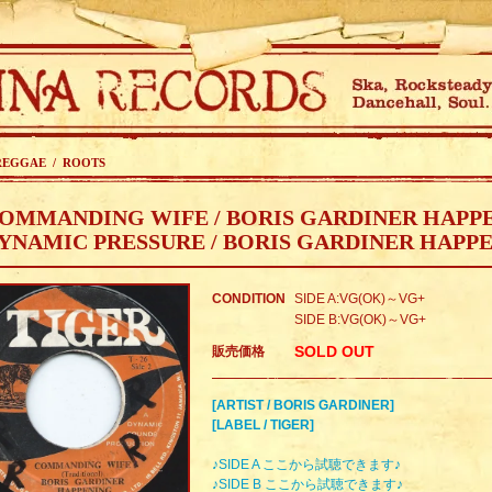
REGGAE / ROOTS
OMMANDING WIFE / BORIS GARDINER HAPP
YNAMIC PRESSURE / BORIS GARDINER HAPP
CONDITION
SIDE A:VG(OK)～VG+
SIDE B:VG(OK)～VG+
SOLD OUT
販売価格
[ARTIST / BORIS GARDINER]
[LABEL / TIGER]
♪SIDE A ここから試聴できます♪
♪SIDE B ここから試聴できます♪