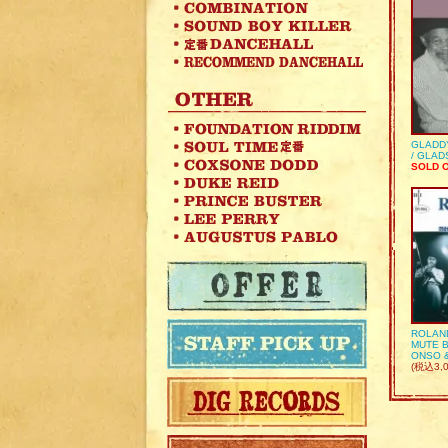
GLADD
/ GLA
SOLD 
ROLAN
MUTE B
ONSO 
(税込3,