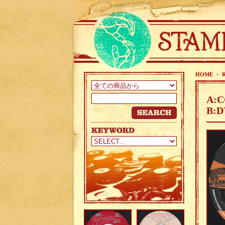
HOME
>
A:C
B:D