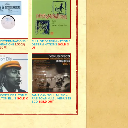
S DETERMINATIONS /
FULL OF DETERMINATION /
MINATIONS
2,500円
DETERMINATIONS
SOLD O
50円)
UT
OODS OF ALTON E
JAMAICAN SOUL MUSIC at:
ALTON ELLIS
SOLD O
RAE TOWN Vol.1 / VENUS DI
SCO
SOLD OUT