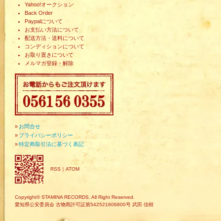
Yahoo!オークション
Back Order
Paypalについて
お支払い方法について
配送方法・送料について
コンディションについて
お取り置きについて
メルマガ登録・解除
»
お問合せ
»
プライバシーポリシー
»
特定商取引法に基づく表記
RSS
｜
ATOM
Copyright© STAMINA RECORDS. All Right Reserved.
愛知県公安委員会 古物商許可証第542521606800号 武田 佳樹