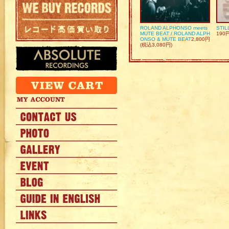
ROLAND ALPHONSO meets
STIL
MUTE BEAT / ROLAND ALPH
190
ONSO & MUTE BEAT
2,800円
(税込3,080円)