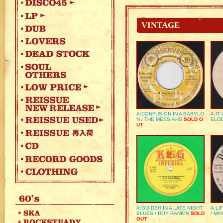
VINTAGE
A:CONFUSION IN A BABYLO
A:IT
N / THE MESSIAHS
SOLD O
ELO
UT
A:GO DEH IN A LATE NIGHT
A:LI
BLUES / ROY RANKIN
SOLD
/ MA
OUT