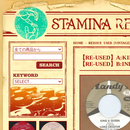
HOME
>
REISSUE USED [VINTAGE
【RE-USED】A:KI
【RE-USED】B:IN