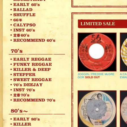
LIMITED SALE
JOGGIN / FREDDIE McGRE
A:CA
GOR
SOLD OUT
EWA