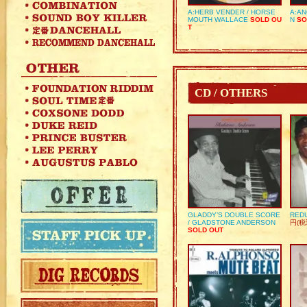
A:HERB VENDER / HORSE
A:AN
MOUTH WALLACE
SOLD OU
N
SO
T
CD / OTHERS
GLADDY’S DOUBLE SCORE
REDU
/ GLADSTONE ANDERSON
円(税
SOLD OUT