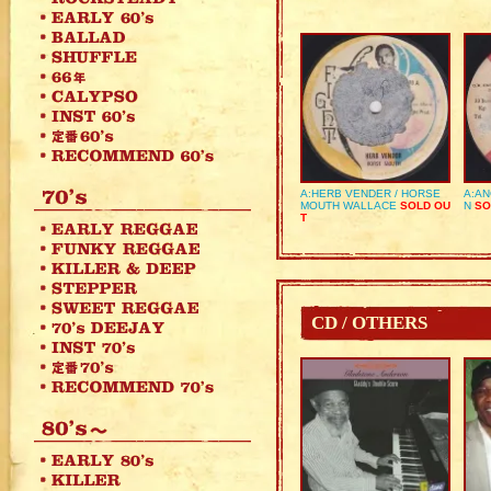
A:HERB VENDER / HORSE
A:AN
MOUTH WALLACE
SOLD OU
N
SO
T
CD / OTHERS