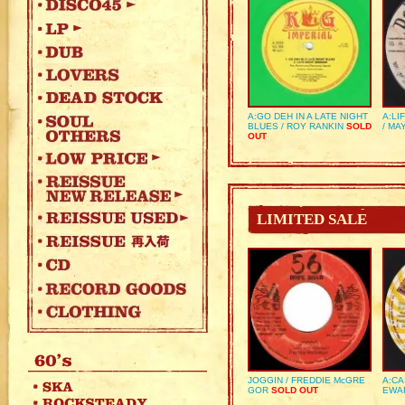
A:GO DEH IN A LATE NIGHT
A:LI
BLUES / ROY RANKIN
SOLD
/ MA
OUT
LIMITED SALE
JOGGIN / FREDDIE McGRE
A:CA
GOR
SOLD OUT
EWA