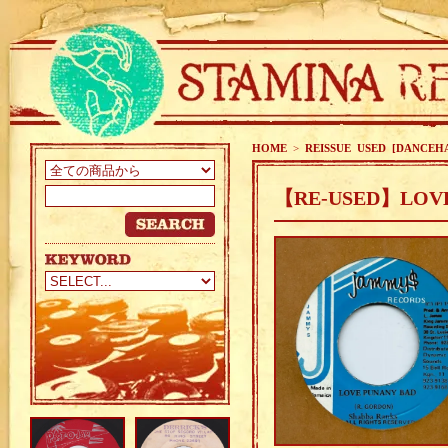
HOME
>
REISSUE USED [DANCEH
【RE-USED】LOVE 