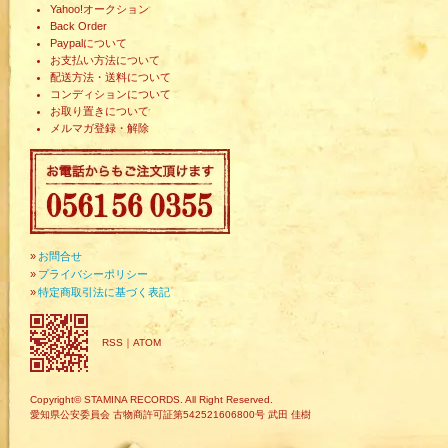
Yahoo!オークション
Back Order
Paypalについて
お支払い方法について
配送方法・送料について
コンディションについて
お取り置きについて
メルマガ登録・解除
»
お問合せ
»
プライバシーポリシー
»
特定商取引法に基づく表記
RSS
｜
ATOM
Copyright© STAMINA RECORDS. All Right Reserved.
愛知県公安委員会 古物商許可証第542521606800号 武田 佳樹