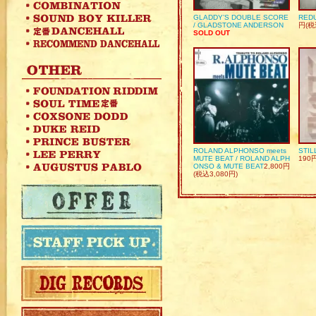
GLADDY’S DOUBLE SCORE
REDU
/ GLADSTONE ANDERSON
円(税
SOLD OUT
ROLAND ALPHONSO meets
STIL
MUTE BEAT / ROLAND ALPH
190
ONSO & MUTE BEAT
2,800円
(税込3,080円)