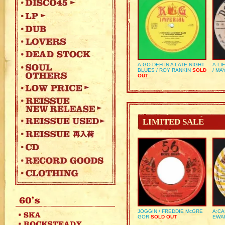
A:GO DEH IN A LATE NIGHT
A:LI
BLUES / ROY RANKIN
SOLD
/ MA
OUT
LIMITED SALE
JOGGIN / FREDDIE McGRE
A:CA
GOR
SOLD OUT
EWA