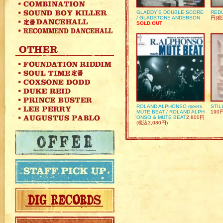
GLADDY’S DOUBLE SCORE
REDU
/ GLADSTONE ANDERSON
円(税
SOLD OUT
ROLAND ALPHONSO meets
STIL
MUTE BEAT / ROLAND ALPH
190
ONSO & MUTE BEAT
2,800円
(税込3,080円)