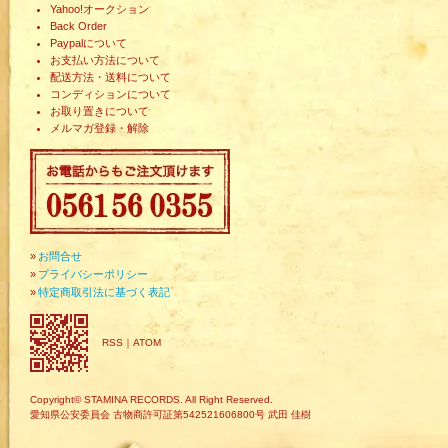
Yahoo!オークション
Back Order
Paypalについて
お支払い方法について
配送方法・送料について
コンディションについて
お取り置きについて
メルマガ登録・解除
»
お問合せ
»
プライバシーポリシー
»
特定商取引法に基づく表記
RSS
｜
ATOM
Copyright© STAMINA RECORDS. All Right Reserved.
愛知県公安委員会 古物商許可証第542521606800号 武田 佳樹