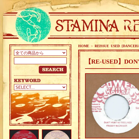
HOME
>
REISSUE USED [DANCEH
【RE-USED】DON'T