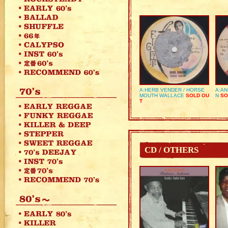
A:HERB VENDER / HORSE
A:AN
MOUTH WALLACE
SOLD OU
N
SO
T
CD / OTHERS