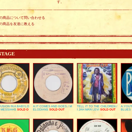
す。
の商品について問い合わせる
の商品を友達に教える
NTAGE
USION IN A BABYLO
A:IT COMES AND GOES / M
TELL IT TO THE CHILDREN /
A:YOU’
E MESSIAHS
SOLD O
ELODIANS
SOLD OUT
I JAH MAN LEVI
SOLD OUT
BLUES