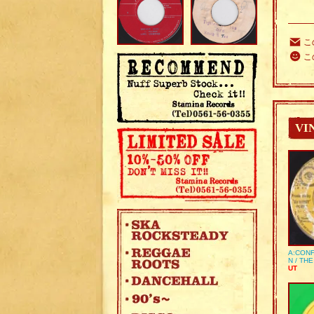
こ
こ
VI
A:CONF
N / TH
UT