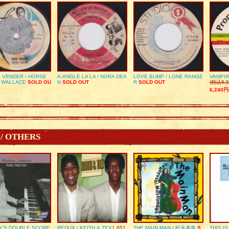
 VENDER / HORSE
A:ANGLE LA LA / NORA DEA
LOVE BUMP / LONE RANGE
VAMPIR
 WALLACE
SOLD OU
N
SOLD OUT
R
SOLD OUT
(税込8,5
6,240円
 / OTHERS
Y’S DOUBLE SCORE
REDUX / KEITH & TEX
1,851
THE MAIN MAN / 松永孝義
S
THIS I