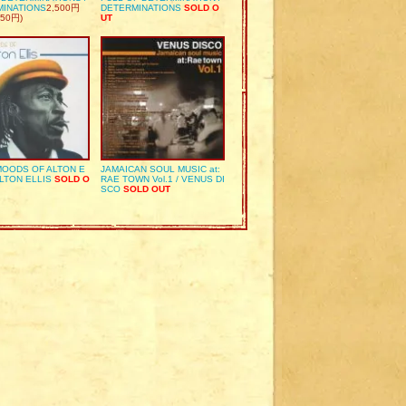
MINATIONS
2,500円
DETERMINATIONS
SOLD O
50円)
UT
OODS OF ALTON E
JAMAICAN SOUL MUSIC at:
ALTON ELLIS
SOLD O
RAE TOWN Vol.1 / VENUS DI
SCO
SOLD OUT