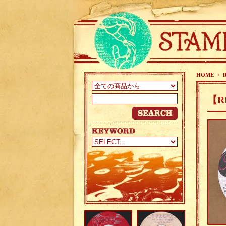
HOME
>
【RE