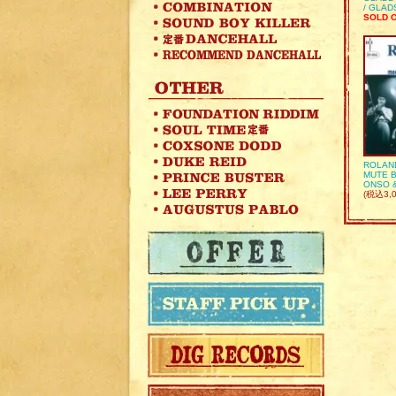
/ GLA
SOLD 
ROLAN
MUTE B
ONSO 
(税込3,