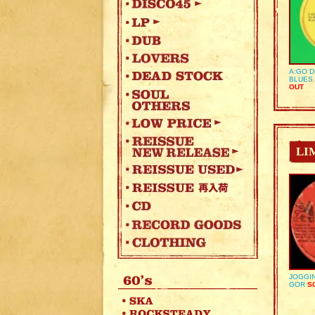
A:GO D
BLUES 
OUT
LI
JOGGIN
GOR
SO