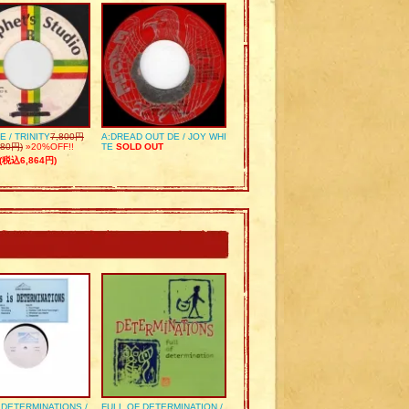
E / TRINITY
7,800円
A:DREAD OUT DE / JOY WHI
80円)
»20%OFF!!
TE
SOLD OUT
(税込6,864円)
S DETERMINATIONS /
FULL OF DETERMINATION /