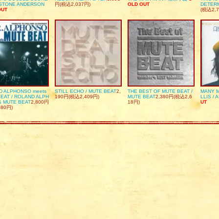
DSTONE ANDERSON
円(税込2,037円)
OLD OUT
DETER
OUT
(税込2,7
D ALPHONSO meets
STILL ECHO / MUTE BEAT
2,
THE BEST OF MUTE BEAT /
MANY M
EAT / ROLAND ALPH
190円(税込2,409円)
MUTE BEAT
2,380円(税込2,6
LLIS / 
& MUTE BEAT
2,800円
18円)
UT
080円)