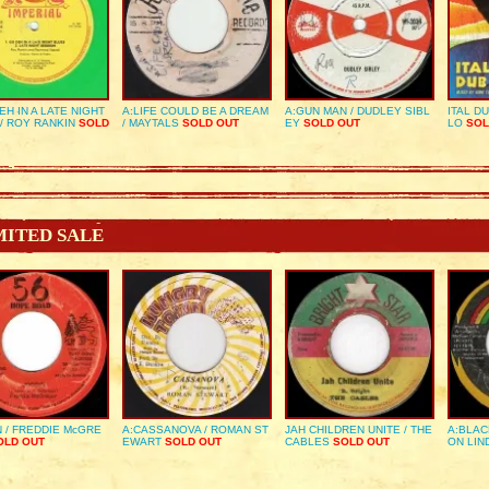
EH IN A LATE NIGHT
A:LIFE COULD BE A DREAM
A:GUN MAN / DUDLEY SIBL
ITAL D
/ ROY RANKIN
SOLD
/ MAYTALS
SOLD OUT
EY
SOLD OUT
LO
SOL
MITED SALE
 / FREDDIE McGRE
A:CASSANOVA / ROMAN ST
JAH CHILDREN UNITE / THE
A:BLAC
LD OUT
EWART
SOLD OUT
CABLES
SOLD OUT
ON LIN