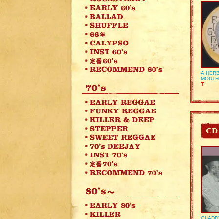
A:HERB
MOUTH
T
CD
GLADD