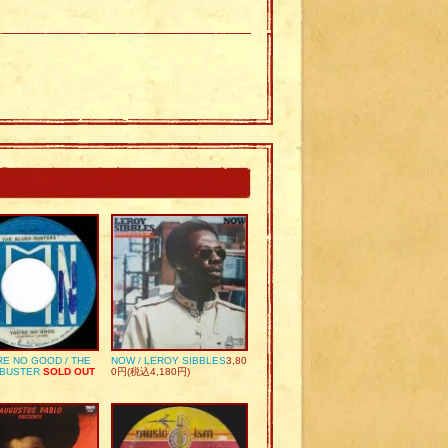
RE NO GOOD / THE
NOW / LEROY SIBBLES
3,80
 BUSTER
SOLD OUT
0円(税込4,180円)