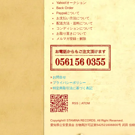
Yahoo!オークション
Back Order
Paypalについて
お支払い方法について
配送方法・送料について
コンディションについて
お取り置きについて
メルマガ登録・解除
»
お問合せ
»
プライバシーポリシー
»
特定商取引法に基づく表記
RSS
｜
ATOM
Copyright© STAMINA RECORDS. All Right Reserved.
愛知県公安委員会 古物商許可証第542521606800号 武田 佳樹