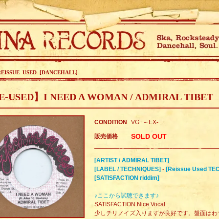
REISSUE USED [DANCEHALL]
-USED】I NEED A WOMAN / ADMIRAL TIBET
CONDITION
VG+～EX-
SOLD OUT
販売価格
[ARTIST / ADMIRAL TIBET]
[LABEL / TECHNIQUES]
-
[Reissue Used TE
[SATISFACTION riddim]
♪ここから試聴できます♪
SATISFACTION.Nice Vocal
少しチリノイズ入りますが良好です。盤面はわ