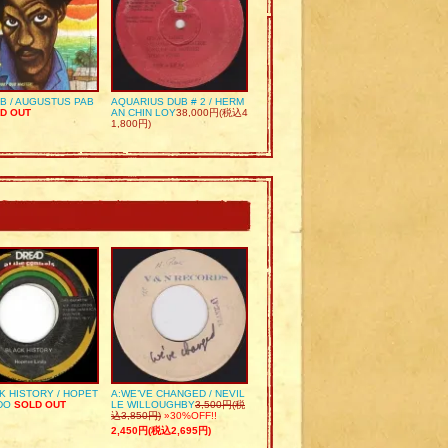
UB / AUGUSTUS PAB
AQUARIUS DUB # 2 / HERM
D OUT
AN CHIN LOY
38,000円(税込4
1,800円)
K HISTORY / HOPET
A:WE’VE CHANGED / NEVIL
DO
SOLD OUT
LE WILLOUGHBY
3,500円(税
込3,850円)
»30%OFF!!
2,450円(税込2,695円)