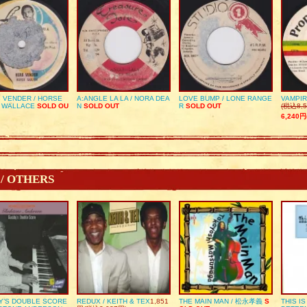
 VENDER / HORSE
A:ANGLE LA LA / NORA DEA
LOVE BUMP / LONE RANGE
VAMPIR
 WALLACE
SOLD OU
N
SOLD OUT
R
SOLD OUT
(税込8,5
6,240円
 / OTHERS
Y’S DOUBLE SCORE
REDUX / KEITH & TEX
1,851
THE MAIN MAN / 松永孝義
S
THIS I