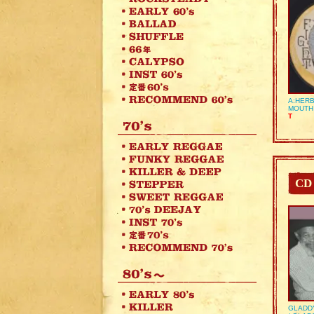
A:HERB
MOUTH
T
CD
GLADD