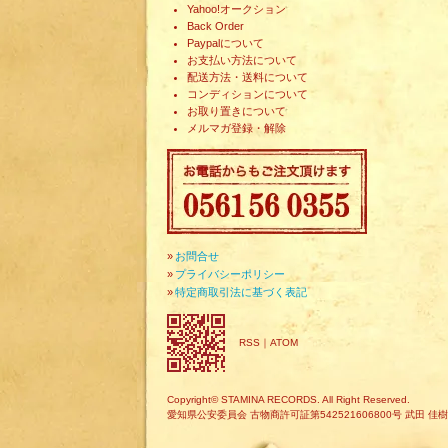
Yahoo!オークション
Back Order
Paypalについて
お支払い方法について
配送方法・送料について
コンディションについて
お取り置きについて
メルマガ登録・解除
»
お問合せ
»
プライバシーポリシー
»
特定商取引法に基づく表記
RSS
｜
ATOM
Copyright© STAMINA RECORDS. All Right Reserved.
愛知県公安委員会 古物商許可証第542521606800号 武田 佳樹