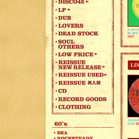
A:GO D
BLUES 
OUT
LI
JOGGIN
GOR
SO