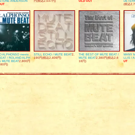
DSTONE ANDERSON
円(税込2,037円)
OLD OUT
DETER
OUT
(税込2,7
D ALPHONSO meets
STILL ECHO / MUTE BEAT
2,
THE BEST OF MUTE BEAT /
MANY M
EAT / ROLAND ALPH
190円(税込2,409円)
MUTE BEAT
2,380円(税込2,6
LLIS / 
& MUTE BEAT
2,800円
18円)
UT
080円)