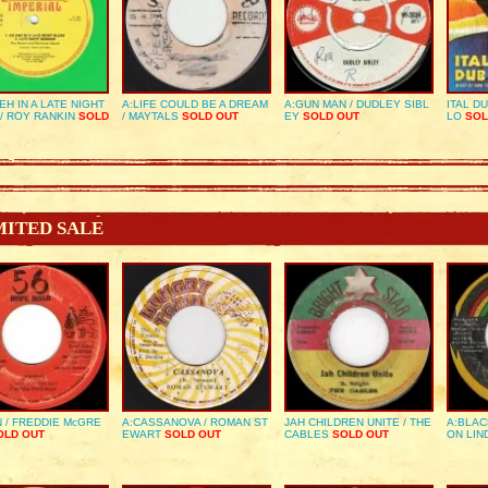
EH IN A LATE NIGHT
A:LIFE COULD BE A DREAM
A:GUN MAN / DUDLEY SIBL
ITAL D
/ ROY RANKIN
SOLD
/ MAYTALS
SOLD OUT
EY
SOLD OUT
LO
SOL
MITED SALE
 / FREDDIE McGRE
A:CASSANOVA / ROMAN ST
JAH CHILDREN UNITE / THE
A:BLAC
LD OUT
EWART
SOLD OUT
CABLES
SOLD OUT
ON LIN