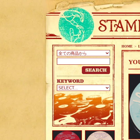
HOME
>
YOU