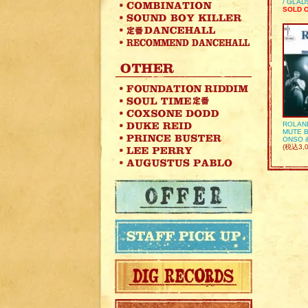
/ GLA
SOLD 
ROLAN
MUTE B
ONSO 
(税込3,