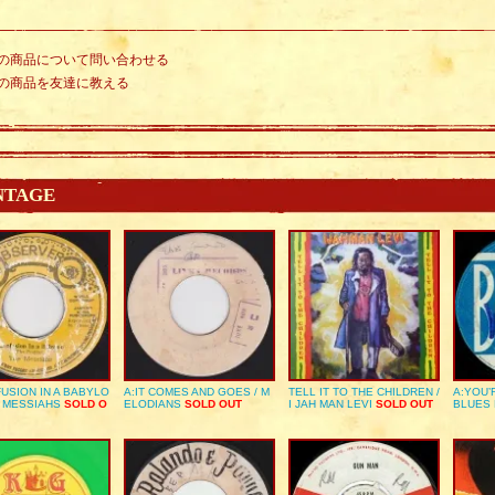
の商品について問い合わせる
の商品を友達に教える
NTAGE
USION IN A BABYLO
A:IT COMES AND GOES / M
TELL IT TO THE CHILDREN /
A:YOU’
E MESSIAHS
SOLD O
ELODIANS
SOLD OUT
I JAH MAN LEVI
SOLD OUT
BLUES