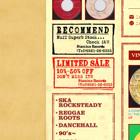
こ
こ
VI
A:CONF
N / TH
UT