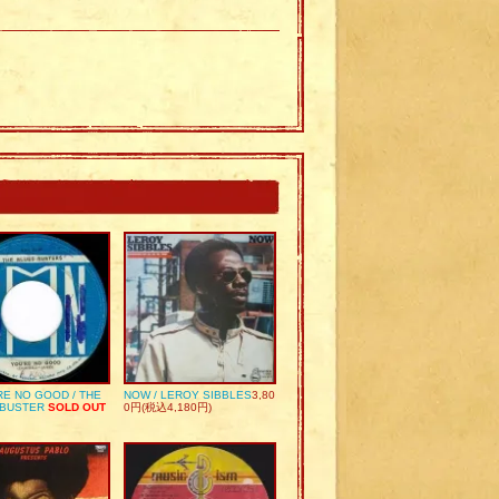
RE NO GOOD / THE
NOW / LEROY SIBBLES
3,80
 BUSTER
SOLD OUT
0円(税込4,180円)