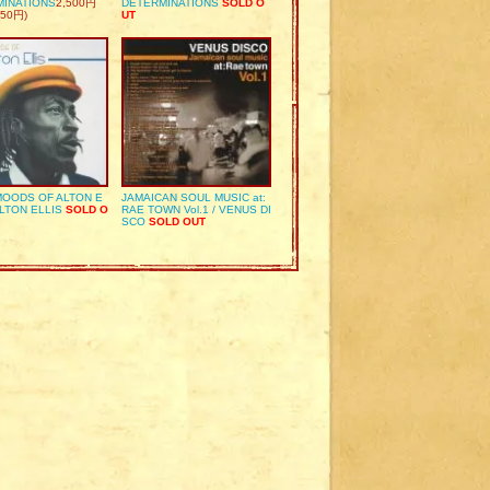
MINATIONS
2,500円
DETERMINATIONS
SOLD O
50円)
UT
OODS OF ALTON E
JAMAICAN SOUL MUSIC at:
ALTON ELLIS
SOLD O
RAE TOWN Vol.1 / VENUS DI
SCO
SOLD OUT