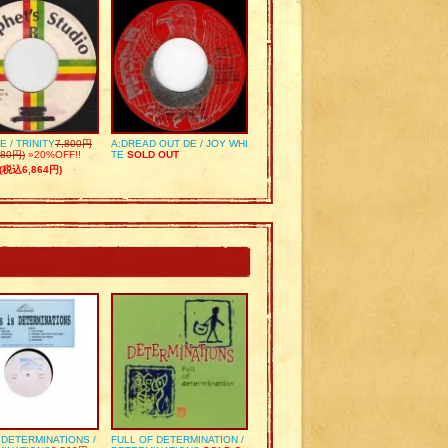
E / TRINITY
7,800円
A:DREAD OUT DE / JOY WHI
80円)
»20%OFF!!
TE
SOLD OUT
(税込6,864円)
S DETERMINATIONS /
FULL OF DETERMINATION /