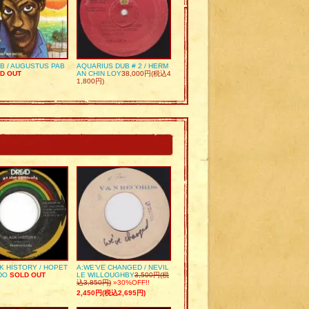
UB / AUGUSTUS PAB
AQUARIUS DUB # 2 / HERM
D OUT
AN CHIN LOY
38,000円(税込4
1,800円)
K HISTORY / HOPET
A:WE’VE CHANGED / NEVIL
DO
SOLD OUT
LE WILLOUGHBY
3,500円(税
込3,850円)
»30%OFF!!
2,450円(税込2,695円)