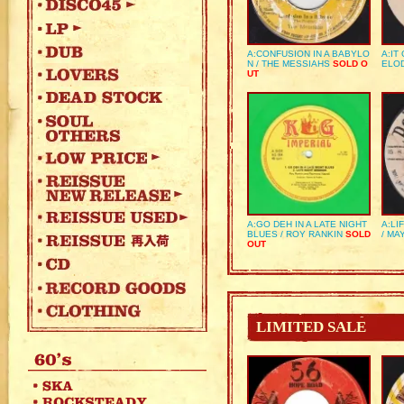
A:CONFUSION IN A BABYLO
A:IT
N / THE MESSIAHS
SOLD O
ELO
UT
A:GO DEH IN A LATE NIGHT
A:LI
BLUES / ROY RANKIN
SOLD
/ MA
OUT
LIMITED SALE