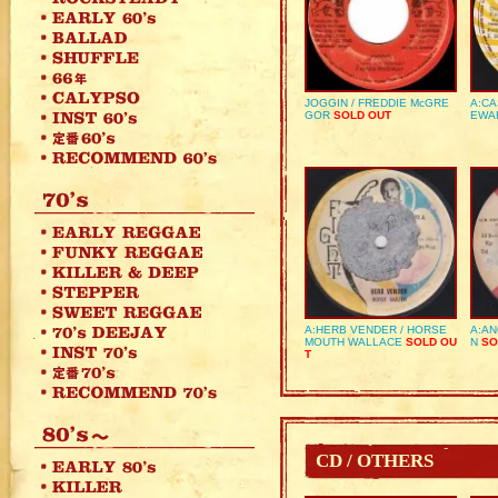
JOGGIN / FREDDIE McGRE
A:CA
GOR
SOLD OUT
EWA
A:HERB VENDER / HORSE
A:AN
MOUTH WALLACE
SOLD OU
N
SO
T
CD / OTHERS