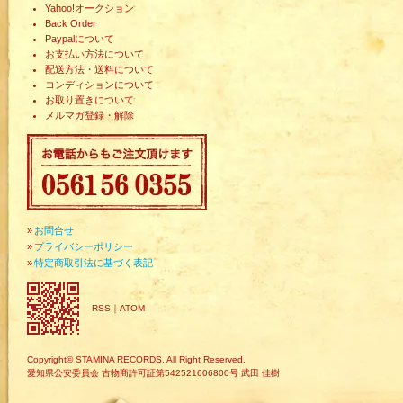
Yahoo!オークション
Back Order
Paypalについて
お支払い方法について
配送方法・送料について
コンディションについて
お取り置きについて
メルマガ登録・解除
»
お問合せ
»
プライバシーポリシー
»
特定商取引法に基づく表記
RSS
｜
ATOM
Copyright© STAMINA RECORDS. All Right Reserved.
愛知県公安委員会 古物商許可証第542521606800号 武田 佳樹