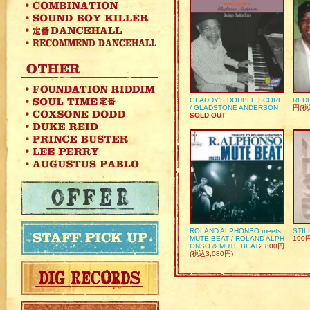
GLADDY’S DOUBLE SCORE
REDU
/ GLADSTONE ANDERSON
円(税
SOLD OUT
ROLAND ALPHONSO meets
STIL
MUTE BEAT / ROLAND ALPH
190
ONSO & MUTE BEAT
2,800円
(税込3,080円)