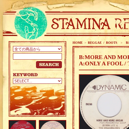
HOME
>
REGGAE / ROOTS
>
BA
B:MORE AND MOR
A:ONLY A FOOL 