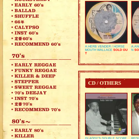
A:HERB VENDER / HORSE
A:AN
MOUTH WALLACE
SOLD OU
N
SO
T
CD / OTHERS
GLADDY’S DOUBLE SCORE
REDU