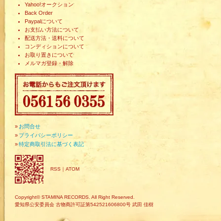
Yahoo!オークション
Back Order
Paypalについて
お支払い方法について
配送方法・送料について
コンディションについて
お取り置きについて
メルマガ登録・解除
»
お問合せ
»
プライバシーポリシー
»
特定商取引法に基づく表記
RSS
｜
ATOM
Copyright© STAMINA RECORDS. All Right Reserved.
愛知県公安委員会 古物商許可証第542521606800号 武田 佳樹