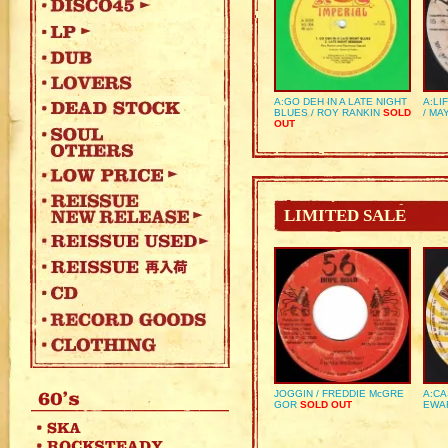
A:GO DEH IN A LATE NIGHT
A:LI
BLUES / ROY RANKIN
SOLD
/ MA
OUT
LIMITED SALE
JOGGIN / FREDDIE McGRE
A:CA
GOR
SOLD OUT
EWA