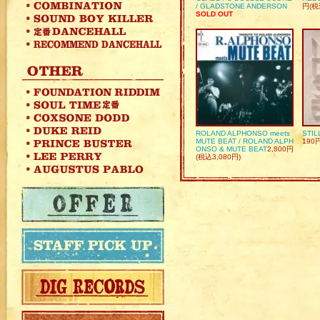
/ GLADSTONE ANDERSON
円(税
SOLD OUT
ROLAND ALPHONSO meets
STIL
MUTE BEAT / ROLAND ALPH
190
ONSO & MUTE BEAT
2,800円
(税込3,080円)