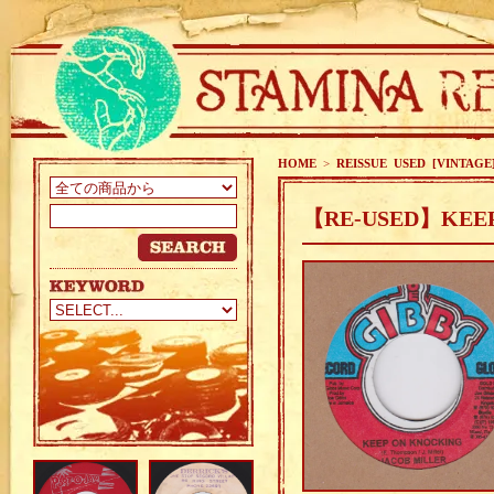
HOME
>
REISSUE USED [VINTAGE
【RE-USED】KEEP